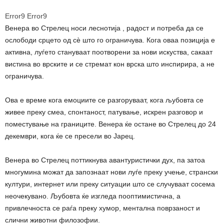
Error9
Error9
Венера во Стрелец носи леснотија , радост и потреба да се
ослободи срцето од сè што го ограничува. Кога оваа позиција е
активна, луѓето стануваат поотворени за нови искуства, сакаат
вистина во врските и се стремат кон врска што инспирира, а не
ограничува.
Ова е време кога емоциите се разгоруваат, кога љубовта се
живее преку смеа, спонтаност, патување, искрен разговор и
поместување на границите. Венера ќе остане во Стрелец до 24
декември, кога ќе се пресели во Јарец.
Венера во Стрелец поттикнува авантуристички дух, па затоа
многумина можат да запознаат нови луѓе преку учење, странски
култури, интернет или преку ситуации што се случуваат сосема
неочекувано. Љубовта ќе изгледа пооптимистична, а
привлечноста се раѓа преку хумор, ментална поврзаност и
слични животни филозофии.