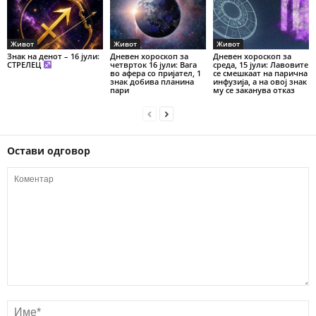
Живот
Живот
Живот
Знак на денот – 16 јули:
Дневен хороскоп за
Дневен хороскоп за
СТРЕЛЕЦ
четврток 16 јули: Вага
среда, 15 јули: Лавовите
во афера со пријател, 1
се смешкаат на парична
знак добива планина
инфузија, а на овој знак
пари
му се заканува отказ
Остави одговор