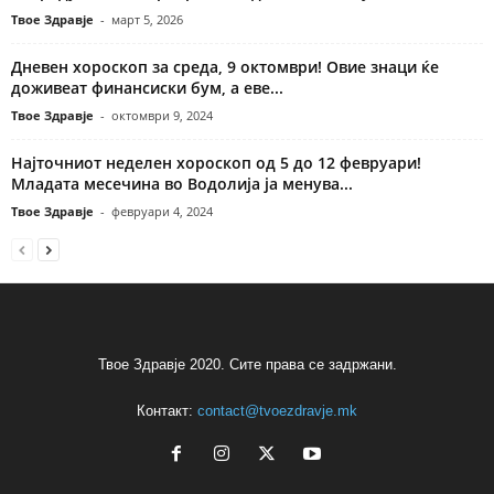
Твое Здравје
-
март 5, 2026
Дневен хороскоп за среда, 9 октомври! Овие знаци ќе
доживеат финансиски бум, а еве...
Твое Здравје
-
октомври 9, 2024
Најточниот неделен хороскоп од 5 до 12 февруари!
Младата месечина во Водолија ја менува...
Твое Здравје
-
февруари 4, 2024
Твое Здравје 2020. Сите права се задржани.
Контакт:
contact@tvoezdravje.mk