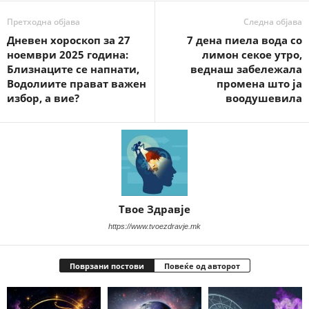
Претходна објава
Следна објава
Дневен хороскоп за 27
7 дена пиела вода со
ноември 2025 година:
лимон секое утро,
Близнаците се напнати,
веднаш забележала
Водолиите прават важен
промена што ја
избор, а вие?
воодушевила
Твое Здравје
https://www.tvoezdravje.mk
Поврзани постови
Повеќе од авторот