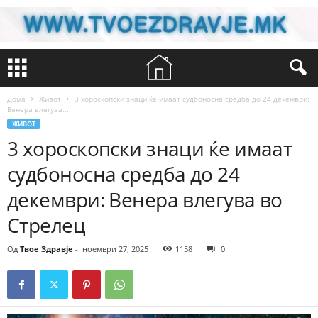
Дома
Живот
3 хороскопски знаци ќе имаат судбоносна средба до 24 декември:
Венера влегува...
ЖИВОТ
3 хороскопски знаци ќе имаат
судбоносна средба до 24
декември: Венера влегува во
Стрелец
Од
Твое Здравје
-
ноември 27, 2025
1158
0