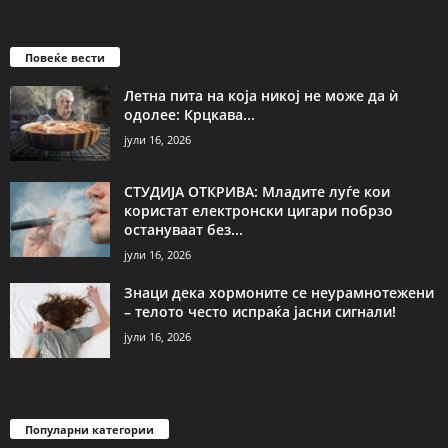
Повеќе вести
Летна пита на која никој не може да ѝ
одолее: Крцкава...
јули 16, 2026
СТУДИЈА ОТКРИВА: Младите луѓе кои
користат електронски цигари побрзо
остануваат без...
јули 16, 2026
Знаци дека хормоните се неурамнотежени
– телото често испраќа јасни сигнали!
јули 16, 2026
Популарни категории