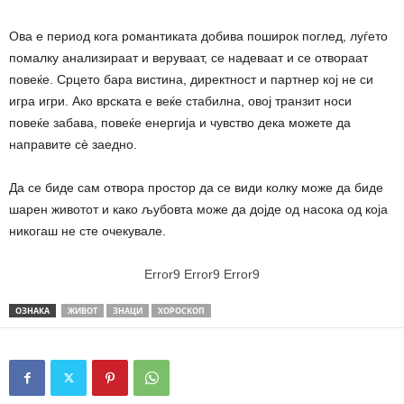
Ова е период кога романтиката добива поширок поглед, луѓето
помалку анализираат и веруваат, се надеваат и се отвораат
повеќе. Срцето бара вистина, директност и партнер кој не си
игра игри. Ако врската е веќе стабилна, овој транзит носи
повеќе забава, повеќе енергија и чувство дека можете да
направите сè заедно.
Да се ​​биде сам отвора простор да се види колку може да биде
шарен животот и како љубовта може да дојде од насока од која
никогаш не сте очекувале.
Error9
Error9
Error9
ОЗНАКА
ЖИВОТ
ЗНАЦИ
ХОРОСКОП