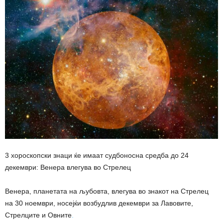
3 хороскопски знаци ќе имаат судбоносна средба до 24
декември: Венера влегува во Стрелец
Венера, планетата на љубовта, влегува во знакот на Стрелец
на 30 ноември, носејќи возбудлив декември за Лавовите,
Стрелците и Овните
.