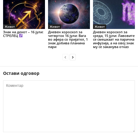
Живот
Живот
Живот
Знак на денот – 16 јули:
Дневен хороскоп за
Дневен хороскоп за
СТРЕЛЕЦ
четврток 16 јули: Вага
среда, 15 јули: Лавовите
во афера со пријател, 1
се смешкаат на парична
знак добива планина
инфузија, а на овој знак
пари
му се заканува отказ
Остави одговор