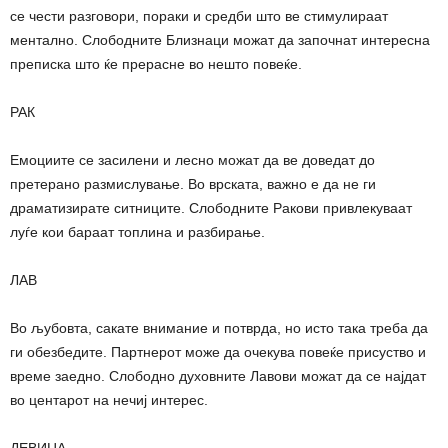
се чести разговори, пораки и средби што ве стимулираат
ментално. Слободните Близнаци можат да започнат интересна
преписка што ќе прерасне во нешто повеќе.
РАК
Емоциите се засилени и лесно можат да ве доведат до
претерано размислување. Во врската, важно е да не ги
драматизирате ситниците. Слободните Ракови привлекуваат
луѓе кои бараат топлина и разбирање.
ЛАВ
Во љубовта, сакате внимание и потврда, но исто така треба да
ги обезбедите. Партнерот може да очекува повеќе присуство и
време заедно. Слободно духовните Лавови можат да се најдат
во центарот на нечиј интерес.
ДЕВИЦА