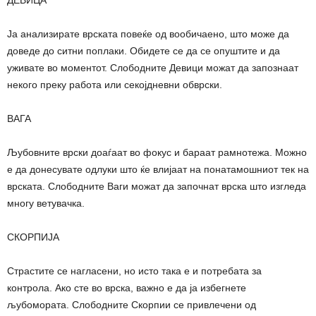
Ја анализирате врската повеќе од вообичаено, што може да
доведе до ситни поплаки. Обидете се да се опуштите и да
уживате во моментот. Слободните Девици можат да запознаат
некого преку работа или секојдневни обврски.
ВАГА
Љубовните врски доаѓаат во фокус и бараат рамнотежа. Можно
е да донесувате одлуки што ќе влијаат на понатамошниот тек на
врската. Слободните Ваги можат да започнат врска што изгледа
многу ветувачка.
СКОРПИЈА
Страстите се нагласени, но исто така е и потребата за
контрола. Ако сте во врска, важно е да ја избегнете
љубомората. Слободните Скорпии се привлечени од