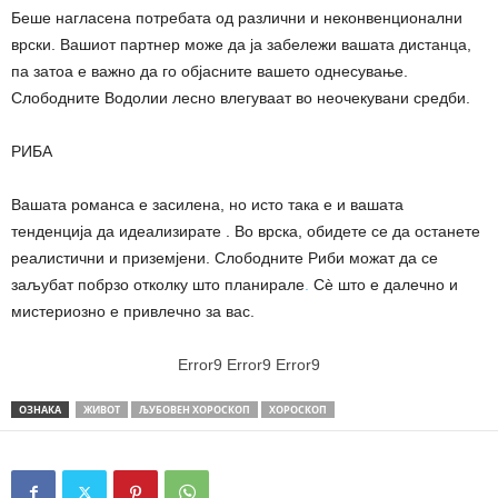
Беше нагласена потребата од различни и неконвенционални
врски. Вашиот партнер може да ја забележи вашата дистанца,
па затоа е важно да го објасните вашето однесување.
Слободните Водолии лесно влегуваат во неочекувани средби.
РИБА
Вашата романса е засилена, но исто така е и вашата
тенденција да идеализирате . Во врска, обидете се да останете
реалистични и приземјени. Слободните Риби можат да се
заљубат побрзо отколку што планирале
.
Сè што е далечно и
мистериозно е привлечно за вас.
Error9
Error9
Error9
ОЗНАКА
ЖИВОТ
ЉУБОВЕН ХОРОСКОП
ХОРОСКОП