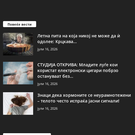
Повеќе вести
Летна пита на која никој не може да ѝ
одолее: Крцкава...
јули 16, 2026
СТУДИЈА ОТКРИВА: Младите луѓе кои
користат електронски цигари побрзо
остануваат без...
јули 16, 2026
Знаци дека хормоните се неурамнотежени
– телото често испраќа јасни сигнали!
јули 16, 2026