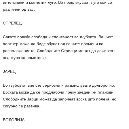
интензивни и магнетни луѓе. Ве привлекуваат луѓе кои се
различни од вас.
СТРЕЛЕЦ
Сакате повеќе слобода и спонтаност во љубовта. Вашиот
партнер може да биде збунет од вашите промени во
расположението. Слободните Стрелци можат да доживеат
авантура за паметење.
ЈАРЕЦ
Во љубовта, вие сте сериозни и размислувате долгорочно.
Врската може да се продлабочи преку заеднички планови.
Слободните Јарци можат да започнат врска што полека, но
сигурно се развива.
ВОДОЛИЈА