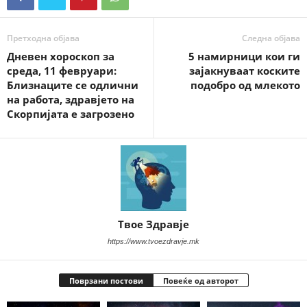
Претходна објава
Следна објава
Дневен хороскоп за
5 намирници кои ги
среда, 11 февруари:
зајакнуваат коските
Близнаците се одлични
подобро од млекото
на работа, здравјето на
Скорпијата е загрозено
Твое Здравје
https://www.tvoezdravje.mk
Поврзани постови
Повеќе од авторот