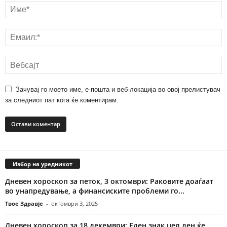
Зачувај го моето име, е-пошта и веб-локација во овој прелистувач
за следниот пат кога ќе коментирам.
Избор на уредникот
Дневен хороскоп за петок, 3 октомври: Раковите доаѓаат
во унапредување, а финансиските проблеми го...
Твое Здравје
-
октомври 3, 2025
Дневен хороскоп за 18 декември: Еден знак цел ден ќе