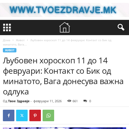
Дома
Живот
Љубовен хороскоп 11 до 14 февруари: Контакт со Бик од
минатото, Вага...
ЖИВОТ
Љубовен хороскоп 11 до 14
февруари: Контакт со Бик од
минатото, Вага донесува важна
одлука
Од
Твое Здравје
-
февруари 11, 2026
661
0