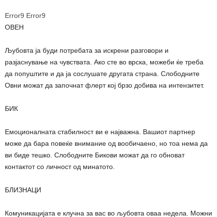
Error9
Error9
ОВЕН
Љубовта ја буди потребата за искрени разговори и
разјаснување на чувствата. Ако сте во врска, можеби ќе треба
да попуштите и да ја сослушате другата страна. Слободните
Овни можат да започнат флерт кој брзо добива на интензитет.
БИК
Емоционалната стабилност ви е најважна. Вашиот партнер
може да бара повеќе внимание од вообичаено, но тоа нема да
ви биде тешко. Слободните Бикови можат да го обноват
контактот со личност од минатото.
БЛИЗНАЦИ
Комуникацијата е клучна за вас во љубовта оваа недела. Можни