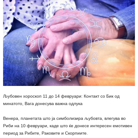
Љубовен хороскоп 11 до 14 февруари: Контакт со Бик од
минатото, Вага донесува важна одлука
Венера, планетата што ја симболизира љубовта, влегува во
Риби на 10 февруари, каде што ќе донесе интересен емотивен
период за Рибите, Раковите и Скорпиите.