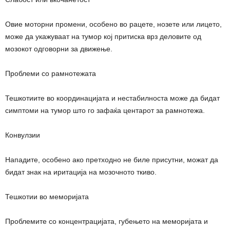
Овие моторни промени, особено во рацете, нозете или лицето,
може да укажуваат на тумор кој притиска врз деловите од
мозокот одговорни за движење.
Проблеми со рамнотежата
Тешкотиите во координацијата и нестабилноста може да бидат
симптоми на тумор што го зафаќа центарот за рамнотежа.
Конвулзии
Нападите, особено ако претходно не биле присутни, можат да
бидат знак на иритација на мозочното ткиво.
Тешкотии во меморијата
Проблемите со концентрацијата, губењето на меморијата и