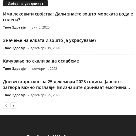
Избор на уредникот
Има лековити својства: Дали знаете зошто морската вода е
солена?
Твое Здравје
-
јуни 5, 2025
Значење на елката и зошто ја украсуваме?
Твое Здравје
-
декември 19, 2020
Качување по скали за да ослабеме
Твое Здравје
-
ноември 1, 2022
Дневен хороскоп за 25 декември 2025 година: Јарецот
затвора важно поглавје, Близнаците добиваат емотивна...
Твое Здравје
-
декември 25, 2025