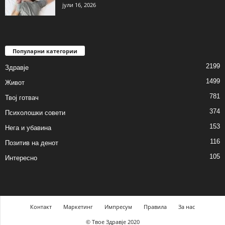
јули 16, 2026
Популарни категории
2199
Здравје
1499
Живот
781
Твој готвач
374
Психолошки совети
153
Нега и убавина
116
Позитив на денот
105
Интересно
Контакт
Маркетинг
Импресум
Правила
За нас
© Твое Здравје 2020