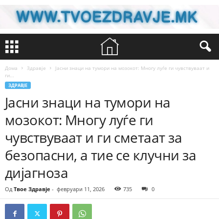
Дома
Здравје
Јасни знаци на тумори на мозокот: Многу луѓе ги чувствуваат и
ги...
ЗДРАВЈЕ
Јасни знаци на тумори на
мозокот: Многу луѓе ги
чувствуваат и ги сметаат за
безопасни, а тие се клучни за
дијагноза
Од
Твое Здравје
-
февруари 11, 2026
735
0