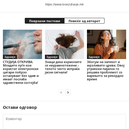
https://www.tvoezdravje.mk
Поврзани постови
Повеќе од авторот
Здравје
Здравје
Здравје
СТУДИЈА ОТКРИВА:
Знаци дека хормоните
Збогум на запекот и
Младите луѓе кои
се неурамнотежени –
мрзливите црева: Овој
користат електронски
телото често испраќа
утрински пијалок го
цигари побрзо
јасни сигнали!
решава проблемот со
остануваат без здив и
варењето за рекордно
имаат послаба
време
здравствена состојба!
Остави одговор