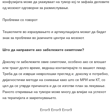
конфузијата може да укажуваат на тумор кој ги зафаќа деловите
од мозокот одговорни за размислување.
Проблеми со говорот
Тешкотиите во изразувањето и артикулацијата можат да бидат
знак за проблеми во јазичните центри на мозокот.
Што да направите ако забележите симптоми?
Доколку ги забележите овие симптоми, особено ако се влошат
или траат долго време, веднаш контактирајте го вашиот лекар.
Треба да се изврши невролошки преглед и
,
доколку е потребно,
дијагностички методи на снимање како што се МРИ или КТ, со
цел да се утврди причината и да се изготви план за лекување.
Раното откривање на тумори може многу да влијае на успехот
на терапијата и закрепнувањето.
Error9
Error9
Error9