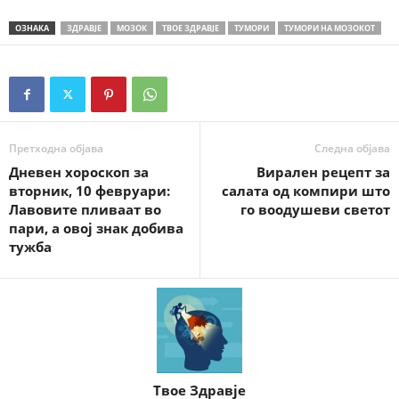
ОЗНАКА
ЗДРАВЈЕ
МОЗОК
ТВОЕ ЗДРАВЈЕ
ТУМОРИ
ТУМОРИ НА МОЗОКОТ
Претходна објава
Следна објава
Дневен хороскоп за
Вирален рецепт за
вторник, 10 февруари:
салата од компири што
Лавовите пливаат во
го воодушеви светот
пари, а овој знак добива
тужба
Твое Здравје