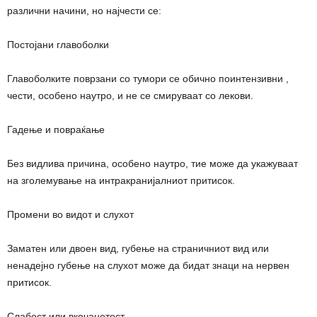
различни начини, но најчести се:
Постојани главоболки
Главоболките поврзани со тумори се обично поинтензивни ,
чести, особено наутро, и не се смируваат со лекови.
Гадење и повраќање
Без видлива причина, особено наутро, тие може да укажуваат
на зголемување на интракранијалниот притисок.
Промени во видот и слухот
Заматен или двоен вид, губење на страничниот вид или
ненадејно губење на слухот може да бидат знаци на нервен
притисок.
Слабост или вкочанетост