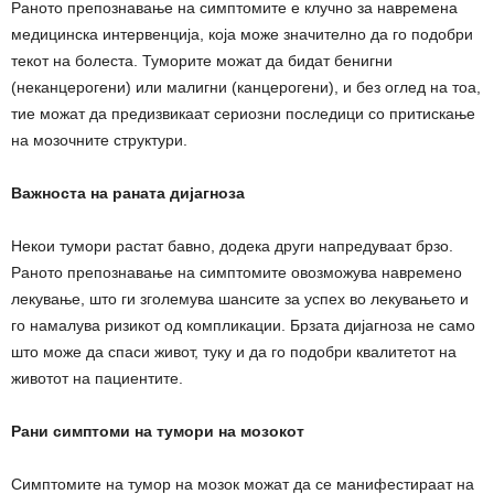
Раното препознавање на симптомите е клучно за навремена
медицинска интервенција, која може значително да го подобри
текот на болеста. Туморите можат да бидат бенигни
(неканцерогени) или малигни (канцерогени), и без оглед на тоа,
тие можат да предизвикаат сериозни последици со притискање
на мозочните структури.
Важноста на раната дијагноза
Некои тумори растат бавно, додека други напредуваат брзо.
Раното препознавање на симптомите овозможува навремено
лекување, што ги зголемува шансите за успех во лекувањето и
го намалува ризикот од компликации. Брзата дијагноза не само
што може да спаси живот, туку и да го подобри квалитетот на
животот на пациентите.
Рани симптоми на тумори на мозокот
Симптомите на тумор на мозок можат да се манифестираат на