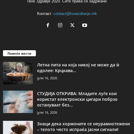
Твое Здравје 2020. Сите права се задржани.
Контакт:
contact@tvoezdravje.mk
Повеќе вести
Летна пита на која никој не може да ѝ
одолее: Крцкава...
јули 16, 2026
СТУДИЈА ОТКРИВА: Младите луѓе кои
користат електронски цигари побрзо
остануваат без...
јули 16, 2026
Знаци дека хормоните се неурамнотежени
– телото често испраќа јасни сигнали!