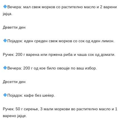
Вечера: мал свеж морков со растително масло и 2 варени
јајца.
Деветти ден
Појадок: еден среден свеж морков со сок од еден лимон.
Ручек: 200 г варена или пржена риба и чаша сок од домати.
Вечера: 200 г од кое било овошје по ваш избор.
Десетти ден
Појадок: кафе без шеќер.
Ручек: 50 г сирење, 3 мали моркови во растително масло и 1
варено јајце.