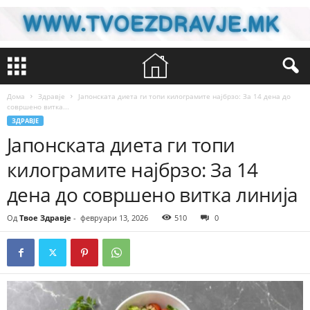
Дома
Здравје
Јапонската диета ги топи килограмите најбрзо: За 14 дена до
совршено витка...
ЗДРАВЈЕ
Јапонската диета ги топи
килограмите најбрзо: За 14
дена до совршено витка линија
Од
Твое Здравје
-
февруари 13, 2026
510
0