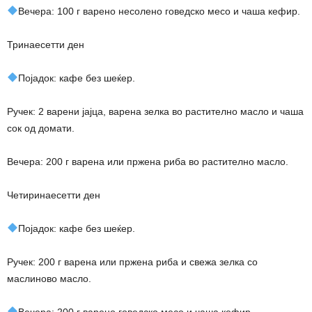
Вечера: 100 г варено несолено говедско месо и чаша кефир.
Тринаесетти ден
Појадок: кафе без шеќер.
Ручек: 2 варени јајца, варена зелка во растително масло и чаша
сок од домати.
Вечера: 200 г варена или пржена риба во растително масло.
Четиринаесетти ден
Појадок: кафе без шеќер.
Ручек: 200 г варена или пржена риба и свежа зелка со
маслиново масло.
Вечера: 200 г варено говедско месо и чаша кефир