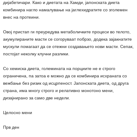
дијабетичари. Како и диетата на Хамди, јапонската диета
комбинира нагло намалување на јаглехидратите со зголемен
внес на протеини.
Овој пристап ги преуредува метаболичките процеси во телото,
акумулираните масти се согоруваат побрзо, додека зајакнатите
мускули помагаат да се отежни создавањето нови масти. Сепак,
постојат неколку клучни разлики.
Со хемиска диета, големината на порциите не е строго
ограничена, па затоа е можно да се комбинира исхраната со
вежбање без ризик од исцрпеност. Јапонската диета, од друга
страна, има многу строго и релативно монотоно мени,
дизајнирано за само две недели.
Целосно мени
Прв ден