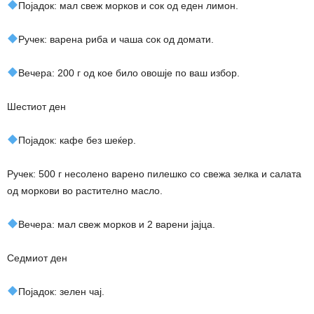
Појадок: мал свеж морков и сок од еден лимон.
Ручек: варена риба и чаша сок од домати.
Вечера: 200 г од кое било овошје по ваш избор.
Шестиот ден
Појадок: кафе без шеќер.
Ручек: 500 г несолено варено пилешко со свежа зелка и салата
од моркови во растително масло.
Вечера: мал свеж морков и 2 варени јајца.
Седмиот ден
Појадок: зелен чај.