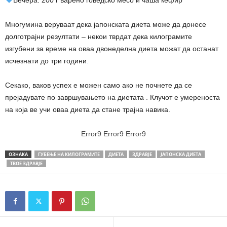
Многумина веруваат дека јапонската диета може да донесе
долготрајни резултати – некои тврдат дека килограмите
изгубени за време на оваа двонеделна диета можат да останат
исчезнати до три години
.
Секако, ваков успех е можен само ако не почнете да се
прејадувате по завршувањето на диетата . Клучот е умереноста
на која ве учи оваа диета да стане трајна навика.
Error9
Error9
Error9
ОЗНАКА
ГУБЕЊЕ НА КИЛОГРАМИТЕ
ДИЕТА
ЗДРАВЈЕ
ЈАПОНСКА ДИЕТА
ТВОЕ ЗДРАВЈЕ