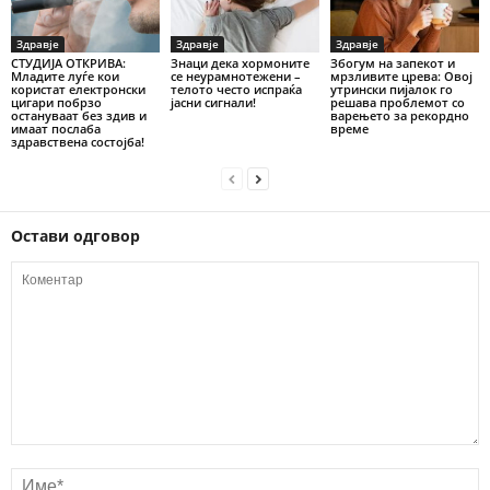
Здравје
Здравје
Здравје
СТУДИЈА ОТКРИВА:
Знаци дека хормоните
Збогум на запекот и
Младите луѓе кои
се неурамнотежени –
мрзливите црева: Овој
користат електронски
телото често испраќа
утрински пијалок го
цигари побрзо
јасни сигнали!
решава проблемот со
остануваат без здив и
варењето за рекордно
имаат послаба
време
здравствена состојба!
Остави одговор