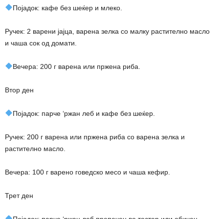
Појадок: кафе без шеќер и млеко.
Ручек: 2 варени јајца, варена зелка со малку растително масло
и чаша сок од домати.
Вечера: 200 г варена или пржена риба.
Втор ден
Појадок: парче ‘ржан леб и кафе без шеќер.
Ручек: 200 г варена или пржена риба со варена зелка и
растително масло.
Вечера: 100 г варено говедско месо и чаша кефир.
Трет ден
Појадок: парче ‘ржан леб препечен во тостер или обичен