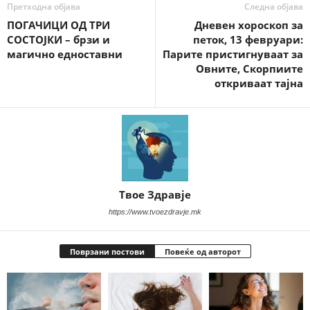
Претходна објава
Следна објава
ПОГАЧИЦИ ОД ТРИ
Дневен хороскоп за
СОСТОЈКИ – брзи и
петок, 13 февруари:
магично едноставни
Парите пристигнуваат за
Овните, Скорпиите
откриваат тајна
Твое Здравје
https://www.tvoezdravje.mk
Поврзани постови
Повеќе од авторот