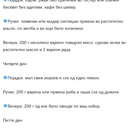
бисквит без адитиви, кафе без шеќер.
Ручек: тиквички или модар патлиџан пржени во растително
масло, по желба и во која било количина.
Вечера: 200 г несолено варено говедско месо, сурова зелка во
растително масло и 2 варени јајца.
Четврти ден
Појадок: мал свеж морков и сок од еден лимон.
Ручек: 200 г варена или пржена риба и чаша сок од домати.
Вечера: 200 г од кое било овошје по ваш избор.
Петти ден