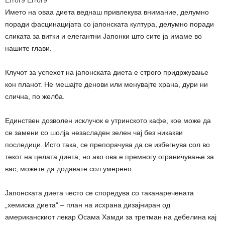
Името на оваа диета веднаш привлекува внимание, делумно
поради фасцинацијата со јапонската култура, делумно поради
сликата за витки и елегантни Јапонки што сите ја имаме во
нашите глави.
Клучот за успехот на јапонската диета е строго придржување
кон планот. Не мешајте денови или менувајте храна, дури ни
слична, по желба.
Единствен дозволен исклучок е утринското кафе, кое може да
се замени со шолја незасладен зелен чај без никакви
последици. Исто така, се препорачува да се избегнува сол во
текот на целата диета, но ако ова е премногу ограничување за
вас, можете да додавате сол умерено.
Јапонската диета често се споредува со таканаречената
„хемиска диета“ – план на исхрана дизајниран од
американскиот лекар Осама Хамди за третман на дебелина кај