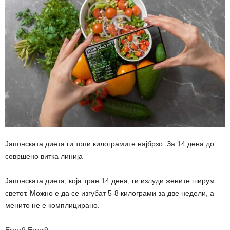
Јапонската диета ги топи килограмите најбрзо: За 14 дена до
совршено витка линија
Јапонската диета, која трае 14 дена, ги излуди жените ширум
светот. Можно е да се изгубат 5-8 килограми за две недели, а
менито не е комплицирано.
Error9
Error9