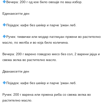
Вечера: 200 г од кое било овошје по ваш избор.
Единаесетти ден
Појадок: кафе без шеќер и парче ‘ржан леб.
Ручек: тиквички или модар патлиџан пржени во растително
масло, по желба и во која било количина.
Вечера: 200 г варено говедско месо без сол, 2 варени јајца и
свежа зелка во растително масло.
Дванаесетти ден
Појадок: кафе без шеќер и парче ‘ржан леб.
Ручек: 200 г варена или пржена риба со свежа зелка во
растително масло.