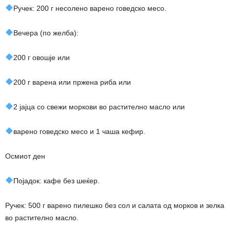
Ручек: 200 г несолено варено говедско месо.
Вечера (по желба):
200 г овошје или
200 г варена или пржена риба или
2 јајца со свежи моркови во растително масло или
варено говедско месо и 1 чаша кефир.
Осмиот ден
Појадок: кафе без шеќер.
Ручек: 500 г варено пилешко без сол и салата од морков и зелка
во растително масло.