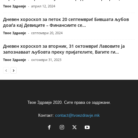
Твое Здравје
-
април 12, 2024
Дневен хороскоп за петок 20 септември! Бившата љубов
доаѓа кај Девиците – Финансиите се...
Твое Здравје
-
септември 20, 2024
Дневен хороскоп за вторник, 31 октомври! Лавовите ја
запознаваат љубовта преку пријателите, Вагите ги...
Твое Здравје
-
октомври 31, 2023
Твое Здравје 2020. Сите права се задржани.
Контакт:
contact@tvoezdravje.mk