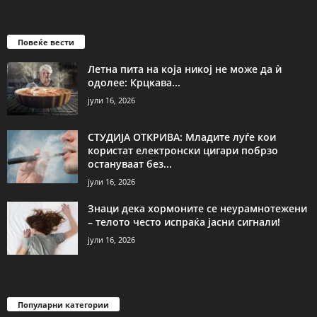
Повеќе вести
Летна пита на која никој не може да ѝ
одолее: Крцкава...
јули 16, 2026
СТУДИЈА ОТКРИВА: Младите луѓе кои
користат електронски цигари побрзо
остануваат без...
јули 16, 2026
Знаци дека хормоните се неурамнотежени
– телото често испраќа јасни сигнали!
јули 16, 2026
Популарни категории