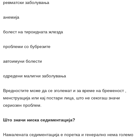
ревматски заболувања
анемија
болест на тироидната жлезда
проблеми со бубрезите
автоимуни болести
одредени малигни заболувања
Вредностите може да се зголемат и за време на бременост ,
менструација или кај постари лица, што не секогаш значи
сериозен проблем.
Што значи ниска седиментација?
Намалената седиментација е поретка и генерално нема големо