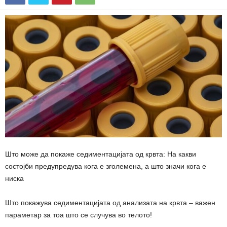
Што може да покаже седиментацијата од крвта: На какви
состојби предупредува кога е зголемена, а што значи кога е
ниска
Што покажува седиментацијата од анализата на крвта – важен
параметар за тоа што се случува во телото!