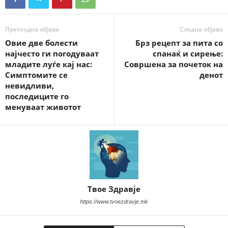
Претходна објава
Следна објава
Овие две болести
Брз рецепт за пита со
најчесто ги погодуваат
спанаќ и сирење:
младите луѓе кај нас:
Совршена за почеток на
Симптомите се
денот
невидливи,
последиците го
менуваат животот
Твое Здравје
https://www.tvoezdravje.mk