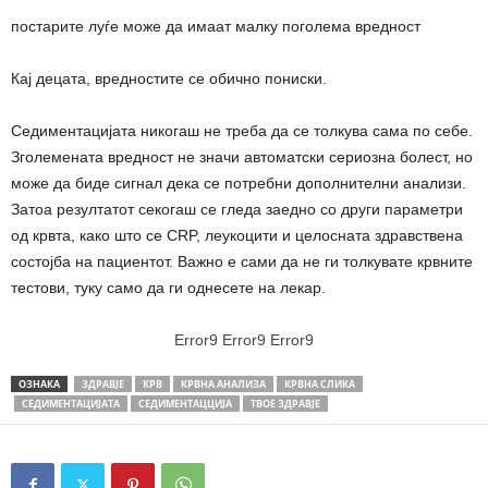
постарите луѓе може да имаат малку поголема вредност
Кај децата, вредностите се обично пониски.
Седиментацијата никогаш не треба да се толкува сама по себе.
Зголемената вредност не значи автоматски сериозна болест, но
може да биде сигнал дека се потребни дополнителни анализи.
Затоа резултатот секогаш се гледа заедно со други параметри
од крвта, како што се CRP, леукоцити и целосната здравствена
состојба на пациентот. Важно е сами да не ги толкувате крвните
тестови, туку само да ги однесете на лекар.
Error9
Error9
Error9
ОЗНАКА
ЗДРАВЈЕ
КРВ
КРВНА АНАЛИЗА
КРВНА СЛИКА
СЕДИМЕНТАЦИЈАТА
СЕДИМЕНТАЦЦИЈА
ТВОЕ ЗДРАВЈЕ