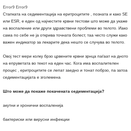
Error9
Error9
Стапката на седиментација на еритроцитите , позната и како SE
или ESR, е еден од најчестите крвни тестови што може да укаже
на воспаление или други здравствени проблеми во телото. Иако
сама по себе не ја открива точната болест, таа често служи како
важен индикатор за лекарите дека нешто се случува во телото.
Овој тест мери колку брзо црвените крвни зрнца паѓаат на дното
на епруветата во текот на еден час. Кога има воспалителен
процес , еритроцитите се лепат заедно и тонат побрзо, па затоа
седиментацијата е зголемена
.
Што може да покаже покачената седиментација?
акутни и хронични воспаленија
бактериски или вирусни инфекции