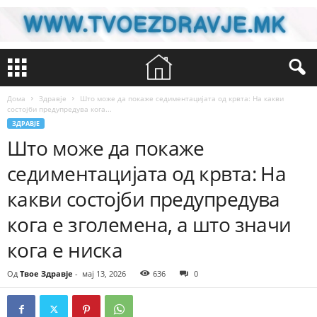
Дома
Здравје
Што може да покаже седиментацијата од крвта: На какви
состојби предупредува кога...
ЗДРАВЈЕ
Што може да покаже
седиментацијата од крвта: На
какви состојби предупредува
кога е зголемена, а што значи
кога е ниска
Од
Твое Здравје
-
мај 13, 2026
636
0