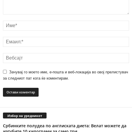
Зачувај го моето име, е-пошта и веб-локација во овој прелистувач
за следниот пат кога ќе коментирам.
Избор на уредникот
Србинките полудеа по англиската диета: Велат можете да
изгубите 10 килограми за само три...