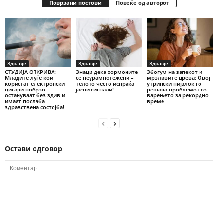
Поврзани постови
Повеќе од авторот
Здравје
Здравје
Здравје
СТУДИЈА ОТКРИВА:
Знаци дека хормоните
Збогум на запекот и
Младите луѓе кои
се неурамнотежени –
мрзливите црева: Овој
користат електронски
телото често испраќа
утрински пијалок го
цигари побрзо
јасни сигнали!
решава проблемот со
остануваат без здив и
варењето за рекордно
имаат послаба
време
здравствена состојба!
Остави одговор