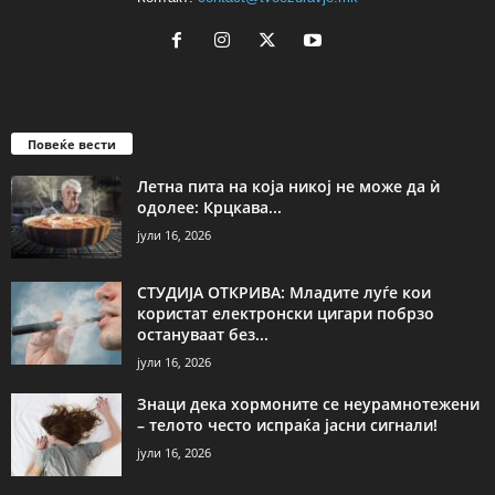
Повеќе вести
Летна пита на која никој не може да ѝ
одолее: Крцкава...
јули 16, 2026
СТУДИЈА ОТКРИВА: Младите луѓе кои
користат електронски цигари побрзо
остануваат без...
јули 16, 2026
Знаци дека хормоните се неурамнотежени
– телото често испраќа јасни сигнали!
јули 16, 2026