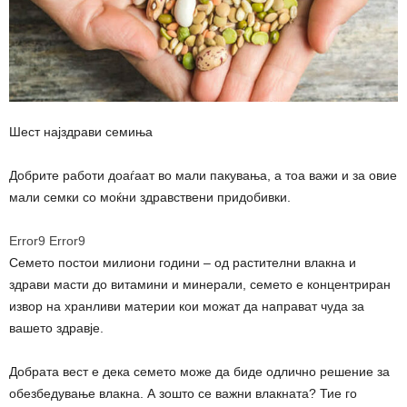
Шест најздрави семиња
Добрите работи доаѓаат во мали пакувања, а тоа важи и за овие
мали семки со моќни здравствени придобивки.
Error9
Error9
Семето постои милиони години – од растителни влакна и
здрави масти до витамини и минерали, семето е концентриран
извор на хранливи материи кои можат да направат чуда за
вашето здравје.
Добрата вест е дека семето може да биде одлично решение за
обезбедување влакна. А зошто се важни влакната? Тие го