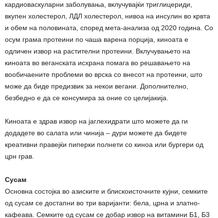
кардиоваскуларни заболувања, вклучувајќи триглицериди,
вкупен холестерол, ЛДЛ холестерол, нивоа на инсулин во крвта
и обем на половината, според мета-анализа од 2020 година. Со
осум грама протеини по чаша варена порција, киноата е
одличен извор на растителни протеини. Вклучувањето на
киноата во веганската исхрана помага во решавањето на
вообичаените проблеми во врска со внесот на протеини, што
може да биде предизвик за некои вегани. Дополнително,
безбедно е да се консумира за оние со целијакија.
Киноата е здрав извор на јаглехидрати што можете да ги
додадете во салата или чинија – дури можете да бидете
креативни правејќи пиперки полнети со киноа или бургери од
црн грав.
Сусам
Основна состојка во азиските и блискоисточните кујни, семките
од сусам се достапни во три варијанти: бела, црна и златно-
кафеава. Семките од сусам се добар извор на витамини Б1, Б3