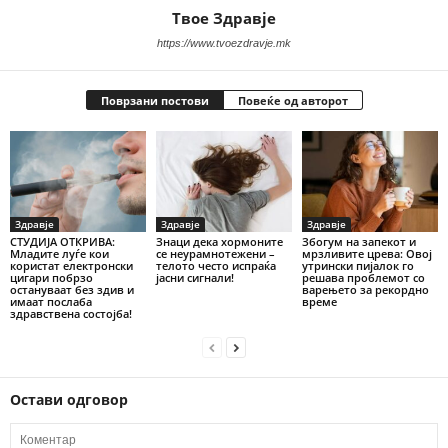
Твое Здравје
https://www.tvoezdravje.mk
Поврзани постови
Повеќе од авторот
Здравје
Здравје
Здравје
СТУДИЈА ОТКРИВА:
Знаци дека хормоните
Збогум на запекот и
Младите луѓе кои
се неурамнотежени –
мрзливите црева: Овој
користат електронски
телото често испраќа
утрински пијалок го
цигари побрзо
јасни сигнали!
решава проблемот со
остануваат без здив и
варењето за рекордно
имаат послаба
време
здравствена состојба!
Остави одговор