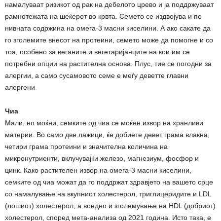
намалуваат ризикот од рак на дебелото црево и ја поддржуваат
рамнотежата на шеќерот во крвта. Семето се издвојува и по
нивната содржина на омега-3 масни киселини. А ако сакате да
го зголемите внесот на протеини, семето може да помогне и со
тоа, особено за веганите и вегетаријанците на кои им се
потребни опции на растителна основа. Плус, тие се погодни за
алергии, а само сусамовото семе е меѓу деветте главни
алергени
.
Чиа
Мали, но моќни, семките од чиа се моќен извор на хранливи
материи. Во само две лажици, ќе добиете девет грама влакна,
четири грама протеини и значителна количина на
микронутриенти, вклучувајќи железо, магнезиум, фосфор и
цинк. Како растителен извор на омега-3 масни киселини,
семките од чиа можат да го поддржат здравјето на вашето срце
со намалување на вкупниот холестерол, триглицеридите и LDL
(лошиот) холестерол, а воедно и зголемување на HDL (добриот)
холестерол, според мета-анализа од 2021 година. Исто така, е