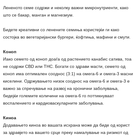
Лененото семе содржи и неколку важни микронутриенти, како
што се бакар, манган и магнезиум.
Бидете креативни со ленените семиња користејќи ги како
состојка во вегетаријански бургери, ќофтиња, мафини и смути.
Коноп
Иако семето од коноп доаѓа од растението канабис сатива, тоа
не содржи CBD или THC. Богати со здрави масти, семето од
коноп има оптимален сооднос (3:1) на омега-6 и омега-3 масни
киселини. Одржувањето низок сооднос на омега-6 и омега-3 е
важно за спречување на развој на хронични заболувања,
бидејќи големите количини на омега-6 го поттикнуваат
воспалението и кардиоваскуларните заболувања.
Киноа
Додавањето киноа во вашата исхрана може да биде од корист
за здравјето на вашето срце преку намалување на ризикот од