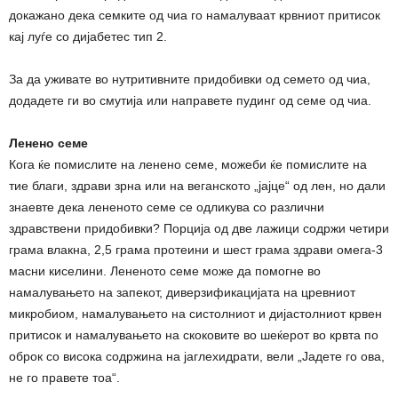
докажано дека семките од чиа го намалуваат крвниот притисок
кај луѓе со дијабетес тип 2.
За да уживате во нутритивните придобивки од семето од чиа,
додадете ги во смутија или направете пудинг од семе од чиа.
Ленено семе
Кога ќе помислите на ленено семе, можеби ќе помислите на
тие благи, здрави зрна или на веганското „јајце“ од лен, но дали
знаевте дека лененото семе се одликува со различни
здравствени придобивки? Порција од две лажици содржи четири
грама влакна, 2,5 грама протеини и шест грама здрави омега-3
масни киселини. Лененото семе може да помогне во
намалувањето на запекот, диверзификацијата на цревниот
микробиом, намалувањето на систолниот и дијастолниот крвен
притисок и намалувањето на скоковите во шеќерот во крвта по
оброк со висока содржина на јаглехидрати, вели „Јадете го ова,
не го правете тоа“.