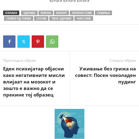
Error9
Error9
Error9
ОЗНАКА
ЗДРАВЈЕ
КИНОА
КОНОП
ЛЕНЕНО СЕМЕ
СЕМИЊА
СЕМКИ ОД ТИКВА
СУСАМ
ТВОЕ ЗДРАВЈЕ
ЧИА СЕМЕ
Претходна објава
Следна објава
Еден психијатар објасни
Уживање без грижа на
како негативните мисли
совест: Посен чоколаден
влијаат на мозокот и
пудинг
зошто е важно да се
прекине тој образец