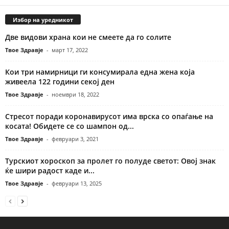
Избор на уредникот
Две видови храна кои не смеете да го солите
Твое Здравје
-
март 17, 2022
Кои три намирници ги консумирала една жена која
живеела 122 години секој ден
Твое Здравје
-
ноември 18, 2022
Стресот поради коронавирусот има врска со опаѓање на
косата! Обидете се со шампон од...
Твое Здравје
-
февруари 3, 2021
Турскиот хороскоп за пролет го полуде светот: Овој знак
ќе шири радост каде и...
Твое Здравје
-
февруари 13, 2025