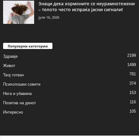
Знаци дека хормоните се неурамнотежени
– телото често испраќа јасни сигнали!
јули 16, 2026
Популарни категории
2199
Здравје
1499
Живот
781
Твој готвач
374
Психолошки совети
153
Нега и убавина
116
Позитив на денот
105
Интересно