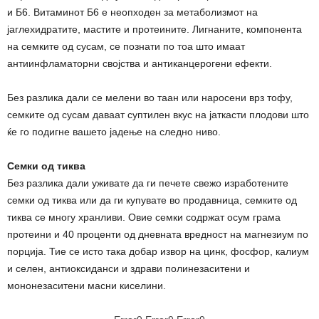
и Б6. Витаминот Б6 е неопходен за метаболизмот на
јаглехидратите, мастите и протеините. Лигнаните, компонента
на семките од сусам, се познати по тоа што имаат
антиинфламаторни својства и антиканцерогени ефекти.
Без разлика дали се мелени во таан или наросени врз тофу,
семките од сусам даваат суптилен вкус на јаткасти плодови што
ќе го подигне вашето јадење на следно ниво.
Семки од тиква
Без разлика дали уживате да ги печете свежо изработените
семки од тиква или да ги купувате во продавница, семките од
тиква се многу хранливи. Овие семки содржат осум грама
протеини и 40 проценти од дневната вредност на магнезиум по
порција. Тие се исто така добар извор на цинк, фосфор, калиум
и селен, антиоксиданси и здрави полинезаситени и
мононезаситени масни киселини.