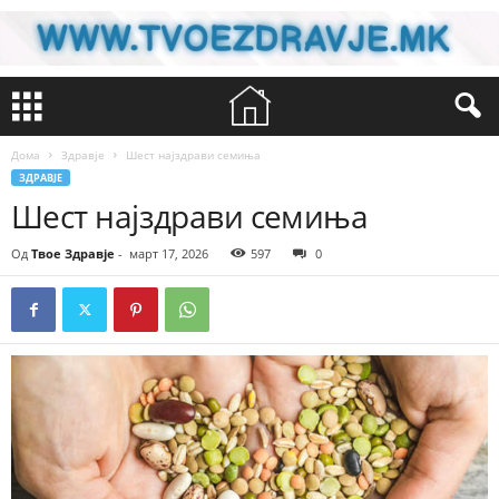
Дома
Здравје
Шест најздрави семиња
ЗДРАВЈЕ
Шест најздрави семиња
Од
Твое Здравје
-
март 17, 2026
597
0