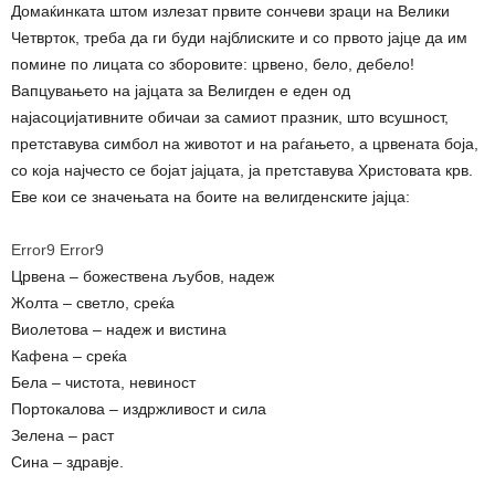
Домаќинката штом излезат првите сончеви зраци на Велики
Четврток, треба да ги буди најблиските и со првото јајце да им
помине по лицата со зборовите: црвено, бело, дебело!
Вапцувањето на јајцата за Велигден е еден од
најасоцијативните обичаи за самиот празник, што всушност,
претставува симбол на животот и на раѓањето, а црвената боја,
со која најчесто се бојат јајцата, ја претставува Христовата крв.
Еве кои се значењата на боите на велигденските јајца:
Error9
Error9
Црвена – божествена љубов, надеж
Жолта – светло, среќа
Виолетова – надеж и вистина
Кафена – среќа
Бела – чистота, невиност
Портокалова – издржливост и сила
Зелена – раст
Сина – здравје.