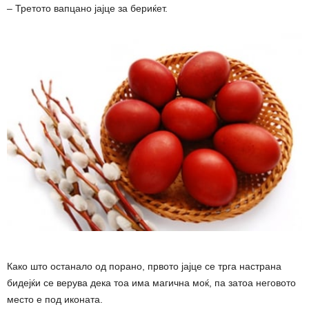
– Третото вапцано јајце за бериќет.
Како што останало од порано, првото јајце се трга настрана
бидејќи се верува дека тоа има магична моќ, па затоа неговото
место е под иконата.