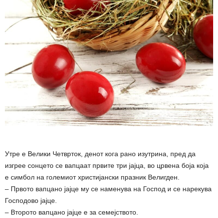
Утре е Велики Четврток, денот кога рано изутрина, пред да
изгрее сонцето се вапцаат првите три јајца, во црвена боја која
е симбол на големиот христијански празник Велигден.
– Првото вапцано јајце му се наменува на Господ и се нарекува
Господово јајце.
– Второто вапцано јајце е за семејството.