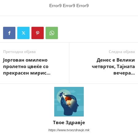
Error9
Error9
Error9
Претходна објава
Следна објава
Јоргован омилено
Денес е Велики
пролетно цвеќе со
четврток, Тајната
прекрасен мирис…
вечера…
Твое Здравје
https://www.tvoezdravje.mk