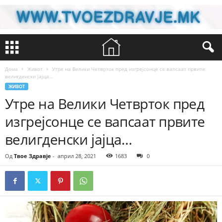
Дома
Живот
Утре на Велики Четврток пред изгрејсонце се вапсаат првите
велигденски јајца…
ЖИВОТ
Утре на Велики Четврток пред
изгрејсонце се вапсаат првите
велигденски јајца…
Од
Твое Здравје
-
април 28, 2021
1683
0