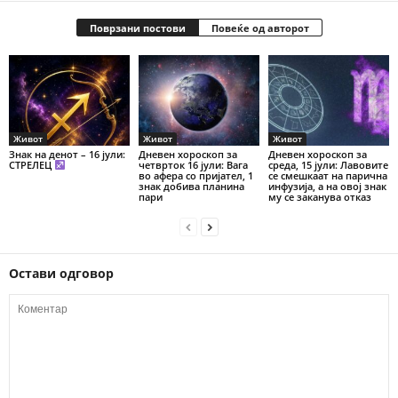
Поврзани постови
Повеќе од авторот
Живот
Живот
Живот
Знак на денот – 16 јули:
Дневен хороскоп за
Дневен хороскоп за
СТРЕЛЕЦ
четврток 16 јули: Вага
среда, 15 јули: Лавовите
во афера со пријател, 1
се смешкаат на парична
знак добива планина
инфузија, а на овој знак
пари
му се заканува отказ
Остави одговор