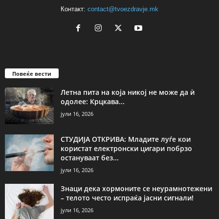
Контакт:
contact@tvoezdravje.mk
Повеќе вести
Летна пита на која никој не може да ѝ
одолее: Крцкава...
јули 16, 2026
СТУДИЈА ОТКРИВА: Младите луѓе кои
користат електронски цигари побрзо
остануваат без...
јули 16, 2026
Знаци дека хормоните се неурамнотежени
– телото често испраќа јасни сигнали!
јули 16, 2026