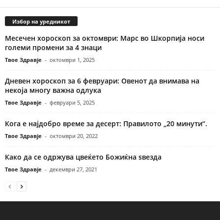
Избор на уредникот
Месечен хороскоп за октомври: Марс во Шкорпија носи
големи промени за 4 знаци
Твое Здравје
-
октомври 1, 2025
Дневен хороскоп за 6 февруари: Овенот да внимава на
некоја многу важна одлука
Твое Здравје
-
февруари 5, 2025
Кога е најдобро време за десерт: Правилото „20 минути“.
Твое Здравје
-
октомври 20, 2022
Како да се одржува цвеќето Божиќна ѕвезда
Твое Здравје
-
декември 27, 2021