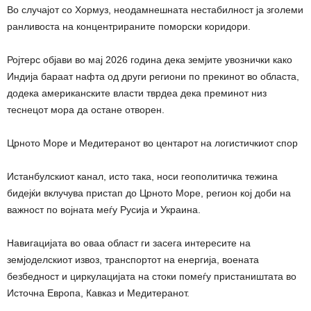
Во случајот со Хормуз, неодамнешната нестабилност ја зголеми
ранливоста на концентрираните поморски коридори.
Ројтерс објави во мај 2026 година дека земјите увознички како
Индија бараат нафта од други региони по прекинот во областа,
додека американските власти тврдеа дека преминот низ
теснецот мора да остане отворен.
Црното Море и Медитеранот во центарот на логистичкиот спор
Истанбулскиот канал, исто така, носи геополитичка тежина
бидејќи вклучува пристап до Црното Море, регион кој доби на
важност по војната меѓу Русија и Украина.
Навигацијата во оваа област ги засега интересите на
земјоделскиот извоз, транспортот на енергија, воената
безбедност и циркулацијата на стоки помеѓу пристаништата во
Источна Европа, Кавказ и Медитеранот.