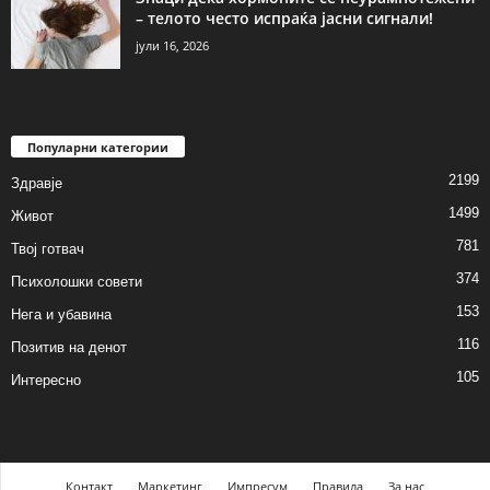
– телото често испраќа јасни сигнали!
јули 16, 2026
Популарни категории
2199
Здравје
1499
Живот
781
Твој готвач
374
Психолошки совети
153
Нега и убавина
116
Позитив на денот
105
Интересно
Контакт
Маркетинг
Импресум
Правила
За нас