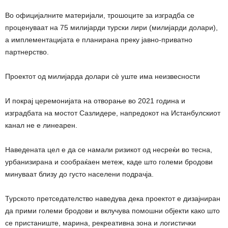
Во официјалните материјали, трошоците за изградба се
проценуваат на 75 милијарди турски лири (милијарди долари),
а имплементацијата е планирана преку јавно-приватно
партнерство.
Проектот од милијарда долари сè уште има неизвесности
И покрај церемонијата на отворање во 2021 година и
изградбата на мостот Сазлидере, напредокот на Истанбулскиот
канал не е линеарен.
Наведената цел е да се намали ризикот од несреќи во тесна,
урбанизирана и сообраќаен метеж, каде што големи бродови
минуваат близу до густо населени подрачја.
Турското претседателство наведува дека проектот е дизајниран
да прими големи бродови и вклучува помошни објекти како што
се пристаниште, марина, рекреативна зона и логистички