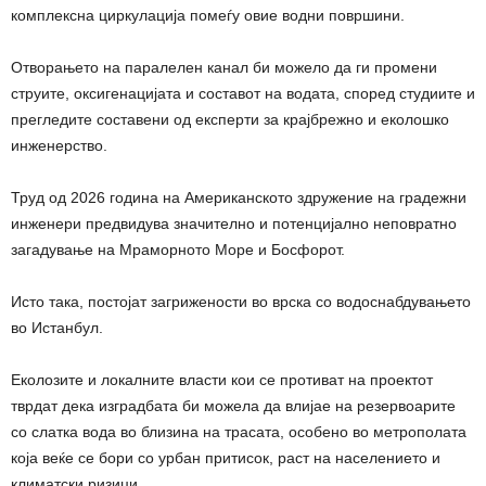
комплексна циркулација помеѓу овие водни површини.
Отворањето на паралелен канал би можело да ги промени
струите, оксигенацијата и составот на водата, според студиите и
прегледите составени од експерти за крајбрежно и еколошко
инженерство.
Труд од 2026 година на Американското здружение на градежни
инженери предвидува значително и потенцијално неповратно
загадување на Мраморното Море и Босфорот.
Исто така, постојат загрижености во врска со водоснабдувањето
во Истанбул.
Еколозите и локалните власти кои се противат на проектот
тврдат дека изградбата би можела да влијае на резервоарите
со слатка вода во близина на трасата, особено во метрополата
која веќе се бори со урбан притисок, раст на населението и
климатски ризици.