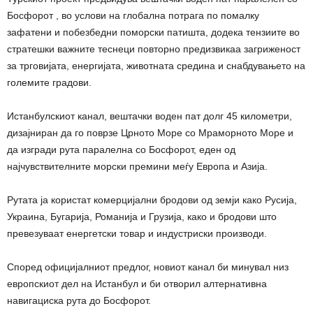
Босфорот , во услови на глобална потрага по помалку
зафатени и побезбедни поморски патишта, додека тензиите во
стратешки важните теснеци повторно предизвикаа загриженост
за трговијата, енергијата, животната средина и снабдувањето на
големите градови.
Истанбулскиот канал, вештачки воден пат долг 45 километри,
дизајниран да го поврзе Црното Море со Мраморното Море и
да изгради рута паралелна со Босфорот, еден од
најчувствителните морски премини меѓу Европа и Азија.
Рутата ја користат комерцијални бродови од земји како Русија,
Украина, Бугарија, Романија и Грузија, како и бродови што
превезуваат енергетски товар и индустриски производи.
Според официјалниот предлог, новиот канал би минувал низ
европскиот дел на Истанбул и би отворил алтернативна
навигациска рута до Босфорот.