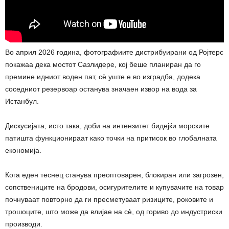
Во април 2026 година, фотографиите дистрибуирани од Ројтерс
покажаа дека мостот Сазлидере, кој беше планиран да го
премине идниот воден пат, сè уште е во изградба, додека
соседниот резервоар останува значаен извор на вода за
Истанбул.
Дискусијата, исто така, доби на интензитет бидејќи морските
патишта функционираат како точки на притисок во глобалната
економија.
Кога еден теснец станува преоптоварен, блокиран или загрозен,
сопствениците на бродови, осигурителите и купувачите на товар
почнуваат повторно да ги пресметуваат ризиците, роковите и
трошоците, што може да влијае на сè, од гориво до индустриски
производи.