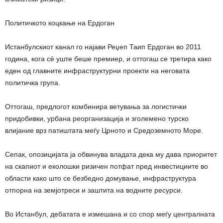
Политичкото коцкање на Ердоган
Истанбулскиот канал го најави Реџеп Таип Ердоган во 2011
година, кога сè уште беше премиер, и оттогаш се третира како
еден од главните инфраструктурни проекти на неговата
политичка група.
Оттогаш, предлогот комбинира ветувања за логистички
придобивки, урбана реорганизација и зголемено турско
влијание врз патиштата меѓу Црното и Средоземното Море.
Сепак, опозицијата ја обвинува владата дека му дава приоритет
на скапиот и еколошки ризичен потфат пред инвестициите во
области како што се безбедно домување, инфраструктура
отпорна на земјотреси и заштита на водните ресурси.
Во Истанбул, дебатата е измешана и со спор меѓу централната