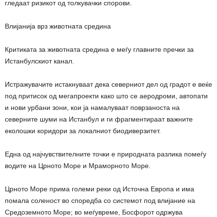
гледаат ризикот од толкувачки спорови.
Влијанија врз животната средина
Критиката за животната средина е меѓу главните пречки за
Истанбулскиот канал.
Истражувачите истакнуваат дека северниот дел од градот е веќе
под притисок од мегапроекти како што се аеродроми, автопати
и нови урбани зони, кои ја намалуваат поврзаноста на
северните шуми на Истанбул и ги фрагментираат важните
еколошки коридори за локалниот биодиверзитет.
Една од најчувствителните точки е природната разлика помеѓу
водите на Црното Море и Мраморното Море.
Црното Море прима големи реки од Источна Европа и има
помала соленост во споредба со системот под влијание на
Средоземното Море; во меѓувреме, Босфорот одржува