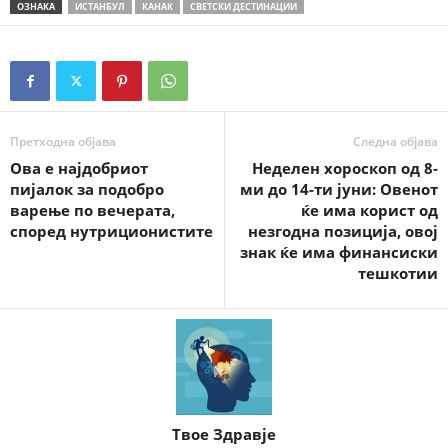
ОЗНАКА
ИСТАНБУЛ
КАНАК
СВЕТСКИ ДЕСТИНАЦИИ
Претходна објава
Следна објава
Ова е најдобриот
Неделен хороскоп од 8-
пијалок за подобро
ми до 14-ти јуни: Овенот
варење по вечерата,
ќе има корист од
според нутриционистите
незгодна позиција, овој
знак ќе има финансиски
тешкотии
Твое Здравје