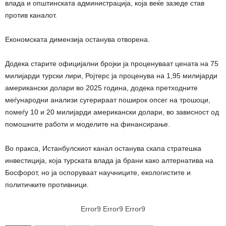
влада и општинската администрација, која веќе зазеде став
против каналот.
Економската димензија останува отворена.
Додека старите официјални бројки ја проценуваат цената на 75
милијарди турски лири, Ројтерс ја проценува на 1,95 милијарди
американски долари во 2025 година, додека претходните
меѓународни анализи сугерираат поширок опсег на трошоци,
помеѓу 10 и 20 милијарди американски долари, во зависност од
помошните работи и моделите на финансирање.
Во пракса, Истанбулскиот канал останува скапа стратешка
инвестиција, која турската влада ја брани како алтернатива на
Босфорот, но ја оспоруваат научниците, екологистите и
политичките противници.
Error9
Error9
Error9