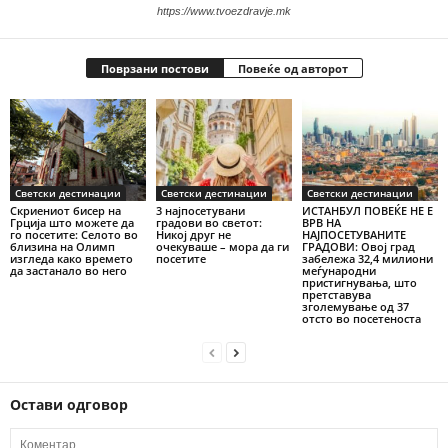
https://www.tvoezdravje.mk
Поврзани постови
Повеќе од авторот
Светски дестинации
Светски дестинации
Светски дестинации
Скриениот бисер на
3 најпосетувани
ИСТАНБУЛ ПОВЕЌЕ НЕ Е
Грција што можете да
градови во светот:
ВРВ НА
го посетите: Селото во
Никој друг не
НАЈПОСЕТУВАНИТЕ
близина на Олимп
очекуваше – мора да ги
ГРАДОВИ: Овој град
изгледа како времето
посетите
забележа 32,4 милиони
да застанало во него
меѓународни
пристигнувања, што
претставува
зголемување од 37
отсто во посетеноста
Остави одговор