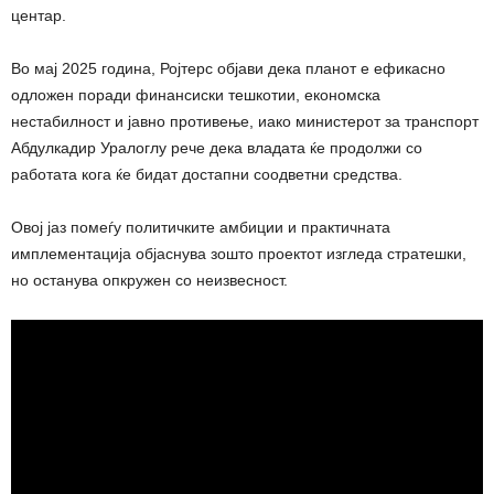
центар.
Во мај 2025 година, Ројтерс објави дека планот е ефикасно
одложен поради финансиски тешкотии, економска
нестабилност и јавно противење, иако министерот за транспорт
Абдулкадир Уралоглу рече дека владата ќе продолжи со
работата кога ќе бидат достапни соодветни средства.
Овој јаз помеѓу политичките амбиции и практичната
имплементација објаснува зошто проектот изгледа стратешки,
но останува опкружен со неизвесност.