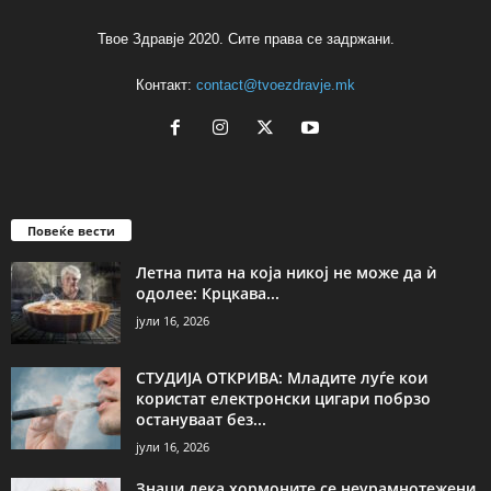
Твое Здравје 2020. Сите права се задржани.
Контакт:
contact@tvoezdravje.mk
Повеќе вести
Летна пита на која никој не може да ѝ
одолее: Крцкава...
јули 16, 2026
СТУДИЈА ОТКРИВА: Младите луѓе кои
користат електронски цигари побрзо
остануваат без...
јули 16, 2026
Знаци дека хормоните се неурамнотежени