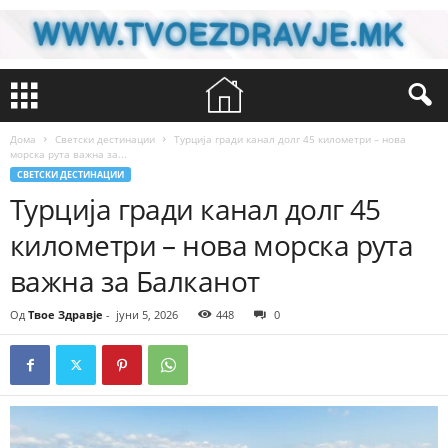
Дома
Светски дестинации
Турција гради канал долг 45 километри – нова
морска рута важна за...
СВЕТСКИ ДЕСТИНАЦИИ
Турција гради канал долг 45
километри – нова морска рута
важна за Балканот
Од
Твое Здравје
-
јуни 5, 2026
448
0