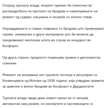
Според турската влада, вториот премин би помогнал во
распределбата на протокот на бродови и намалувањето на
ризикот од судири, насукање и несреќи со опасен товар.
Оправдувањето е главно поврзано со бродови што превезуваат
гориво, хемикалии и други материјали што би можеле да
предизвикаат еколошка штета во случај на инцидент во
Босфорот.
Од друга страна, предлогот покренува правни и дипломатски
сомнежи.
Режимот на минување низ турските теснеци е регулиран со
Конвенцијата од Монтре од 1936 година, која утврдува правила
за цивилни и воени бродови во Босфорот и Дарданелите.
Турската влада тврди дека новиот канал не го менува
автоматски овој режим, но експертите и противниците го