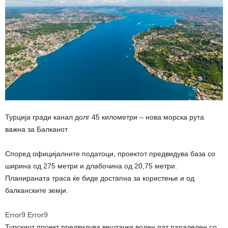
Турција гради канал долг 45 километри – нова морска рута
важна за Балканот
Според официјалните податоци, проектот предвидува база со
ширина од 275 метри и длабочина од 20,75 метри.
Планираната траса ќе биде достапна за користење и од
балканските земји.
Error9
Error9
Турскиот проект предвидува вештачки воден пат паралелен со