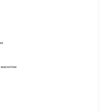
ми
у маснотии