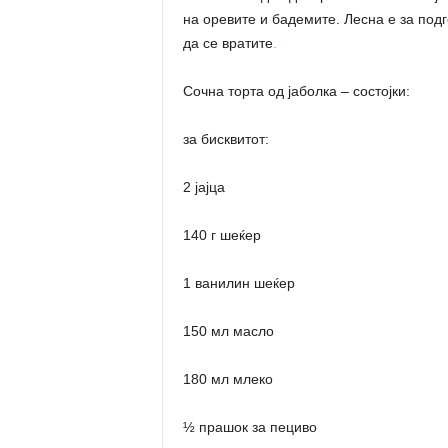
на оревите и бадемите. Лесна е за подго
да се вратите
.
Сочна торта од јаболка – состојки:
за бисквитот:
2 јајца
140 г шеќер
1 ванилин шеќер
150 мл масло
180 мл млеко
½ прашок за пециво