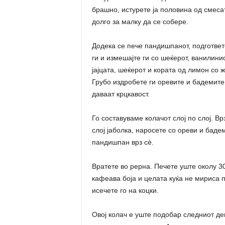
брашно, истурете ја половина од смеса
долго за малку да се собере.
Додека се пече пандишпанот, подгответе
ги и измешајте ги со шеќерот, ванилин
јајцата, шеќерот и кората од лимон со
Грубо издробете ги оревите и бадемите
даваат крцкавост.
Го составуваме колачот слој по слој. В
слој јаболка, наросете со ореви и бадем
пандишпан врз сè.
Вратете во рерна. Печете уште околу 30
кафеава боја и целата куќа не мириса 
исечете го на коцки.
Овој колач е уште подобар следниот ден