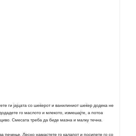
ете ги јајцата со шеќерот и ванилиниот шеќер додека не
додадете го маслото и млекото, измешајте, а потоа
циво. Смесата треба да биде мазна и малку течна.
за печење. Лесно намастете го калапот и посипете го со