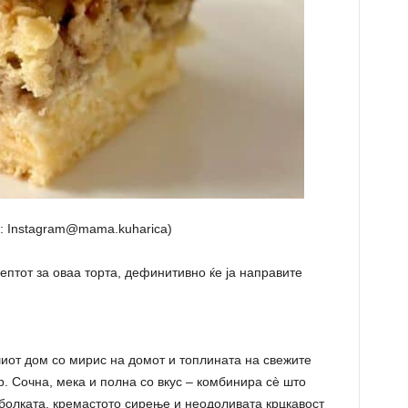
о: Instagram@mama.kuharica)
цептот за оваа торта, дефинитивно ќе ја направите
шиот дом со мирис на домот и топлината на свежите
ор. Сочна, мека и полна со вкус – комбинира сè што
аболката, кремастото сирење и неодоливата крцкавост