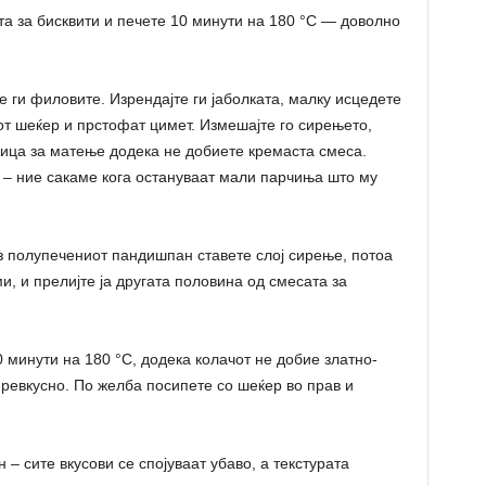
та за бисквити и печете 10 минути на 180 °C — доволно
 ги филовите. Изрендајте ги јаболката, малку исцедете
иот шеќер и прстофат цимет. Измешајте го сирењето,
 жица за матење додека не добиете кремаста смеса.
 – ние сакаме кога остануваат мали парчиња што му
рз полупечениот пандишпан ставете слој сирење, потоа
и, и прелијте ја другата половина од смесата за
 минути на 180 °C, додека колачот не добие златно-
превкусно. По желба посипете со шеќер во прав и
 – сите вкусови се спојуваат убаво, а текстурата