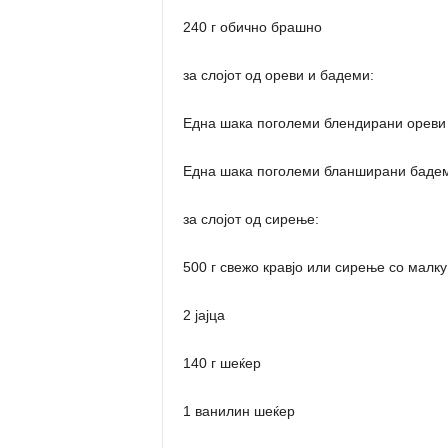
240 г обично брашно
за слојот од ореви и бадеми:
Една шака поголеми блендирани ореви
Една шака поголеми бланширани баде
за слојот од сирење:
500 г свежо кравјо или сирење со малк
2 јајца
140 г шеќер
1 ванилин шеќер