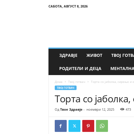
САБОТА, АВГУСТ 8, 2026
Т
в
о
е
З
д
р
ЗДРАВЈЕ
ЖИВОТ
ТВОЈ ГОТВ
а
в
РОДИТЕЛИ И ДЕЦА
МЕНТАЛНА
ј
е
Дома
Твој готвач
Торта со јаболка, сирење и 
ТВОЈ ГОТВАЧ
Торта со јаболка
Од
Твое Здравје
-
ноември 12, 2025
473