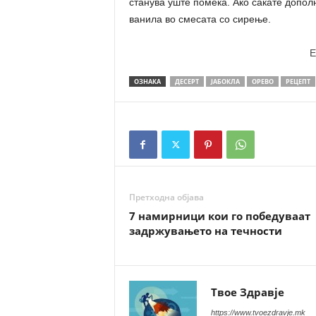
станува уште помека. Ако сакате допол
ванила во смесата со сирење.
E
ОЗНАКА
ДЕСЕРТ
ЈАБОКЛА
ОРЕВО
РЕЦЕПТ
Претходна објава
7 намирници кои го победуваат
задржувањето на течности
Твое Здравје
https://www.tvoezdravje.mk