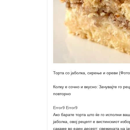
Торта со јаболка, сирење и ореви (Фот
Колку е сочно и вкусно: Зачувајте го ре
повторно
Error9
Error9
Ако барате торта што ќе го исполни ва
јаболка, овој рецепт е вистинскиот изб
сакаме во еден десерт: свежината на ј