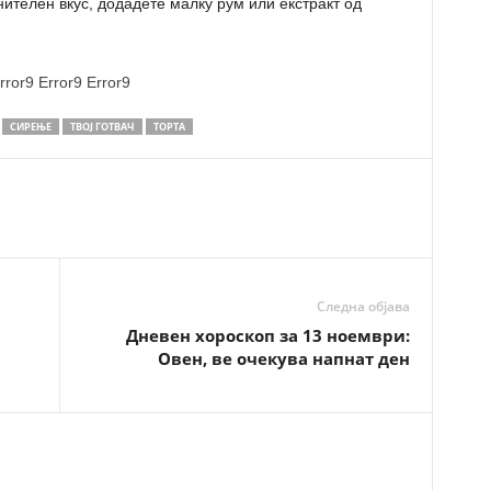
нителен вкус, додадете малку рум или екстракт од
rror9
Error9
Error9
СИРЕЊЕ
ТВОЈ ГОТВАЧ
ТОРТА
Следна објава
Дневен хороскоп за 13 ноември:
Овен, ве очекува напнат ден