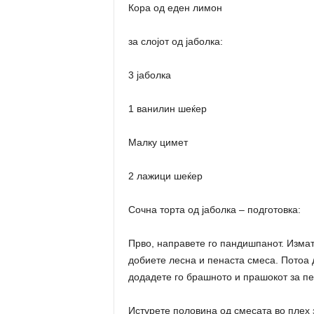
Кора од еден лимон
за слојот од јаболка:
3 јаболка
1 ванилин шеќер
Малку цимет
2 лажици шеќер
Сочна торта од јаболка – подготовка:
Прво, направете го пандишпанот. Измат
добиете лесна и пенаста смеса. Потоа 
додадете го брашното и прашокот за пе
Истурете половина од смесата во плех 