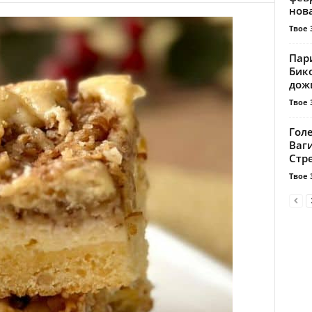
нова
Твое 
Пари
Бико
дожи
Твое 
Голе
Ваг
Стр
Твое 