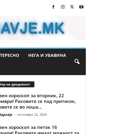
ТЕРЕСНО
НЕГА И УБАВИНА
бор на уредникот
ен хороскоп за вторник, 22
мври! Раковите се под притисок,
вите се во лоша...
Здравје
-
октомври 22, 2024
ен хороскоп за петок 16
руари! Раковите имаат можност за