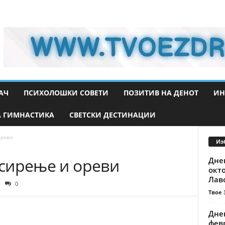
АЧ
ПСИХОЛОШКИ СОВЕТИ
ПОЗИТИВ НА ДЕНОТ
ИН
 ГИМНАСТИКА
СВЕТСКИ ДЕСТИНАЦИИ
ореви
Из
, сирење и ореви
Днев
окто
Лаво
0
Твое 
Днев
фев