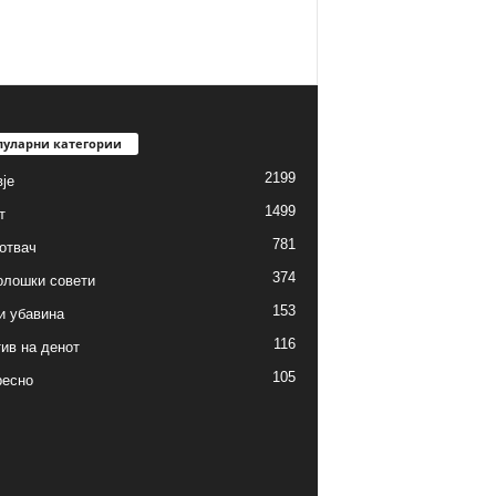
пуларни категории
2199
је
1499
т
781
готвач
374
олошки совети
153
и убавина
116
ив на денот
105
ресно