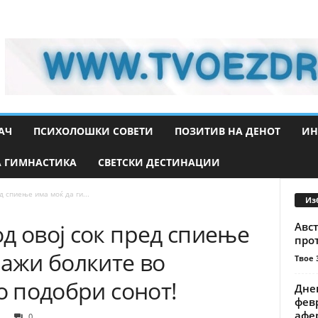
АЧ
ПСИХОЛОШКИ СОВЕТИ
ПОЗИТИВ НА ДЕНОТ
ИН
 ГИМНАСТИКА
СВЕТСКИ ДЕСТИНАЦИИ
 спиење има моќ да ги...
Из
д овој сок пред спиење
Авст
про
лажи болките во
Твое 
о подобри сонот!
Дне
февр
афер
0