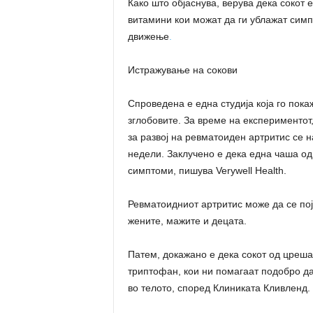
Како што објаснува, верува дека сокот
витамини кои можат да ги ублажат симпт
движење
.
Истражување на сокови
Спроведена е една студија која го пока
зглобовите. За време на експериментот
за развој на ревматоиден артритис се 
недели. Заклучено е дека една чаша од 
симптоми, пишува Verywell Health.
Ревматоидниот артритис може да се појав
жените, мажите и децата.
Патем, докажано е дека сокот од цреш
триптофан, кои ни помагаат подобро д
во телото, според Клиниката Кливленд.