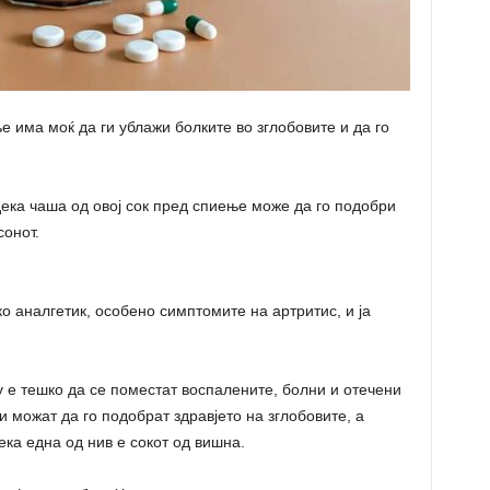
 има моќ да ги ублажи болките во зглобовите и да го
ека чаша од овој сок пред спиење може да го подобри
сонот.
ко аналгетик, особено симптомите на артритис, и ја
у е тешко да се поместат воспалените, болни и отечени
и можат да го подобрат здравјето на зглобовите, а
ка една од нив е сокот од вишна.