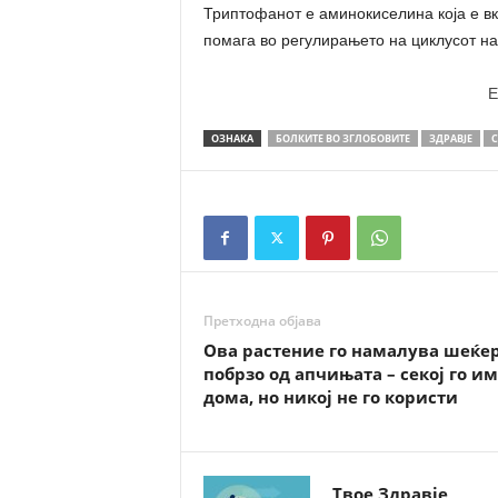
Триптофанот е аминокиселина која е вк
помага во регулирањето на циклусот н
E
ОЗНАКА
БОЛКИТЕ ВО ЗГЛОБОВИТЕ
ЗДРАВЈЕ
С
Претходна објава
Ова растение го намалува шеќе
побрзо од апчињата – секој го и
дома, но никој не го користи
Твое Здравје