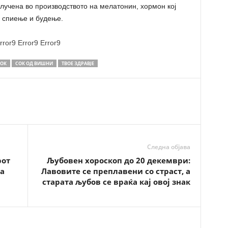
лучена во производството на мелатонин, хормон кој
а спиење и будење.
rror9
Error9
Error9
ОК
СОК ОД ВИШНИ
ТВОЕ ЗДРАВЈЕ
Следна објава
рот
Љубовен хороскоп до 20 декември:
ма
Лавовите се преплавени со страст, а
старата љубов се враќа кај овој знак