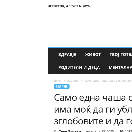
ЧЕТВРТОК, АВГУСТ 6, 2026
Т
в
о
е
З
д
р
ЗДРАВЈЕ
ЖИВОТ
ТВОЈ ГОТВ
а
в
РОДИТЕЛИ И ДЕЦА
МЕНТАЛНА
ј
е
Дома
Здравје
Само една чаша од овој сок пред
ЗДРАВЈЕ
Само една чаша о
има моќ да ги уб
зглобовите и да г
Од
Твое Здравје
-
декември 13, 2025
1012