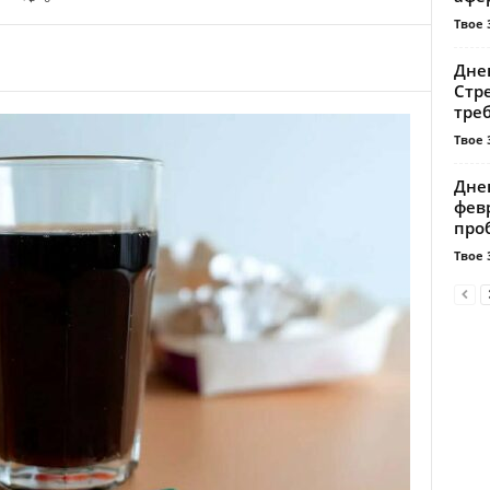
Твое 
Днев
Стре
треб
Твое 
Днев
февр
про
Твое 