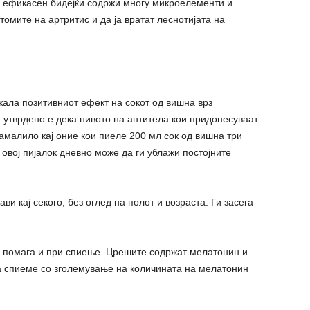
 е ефикасен бидејќи содржи многу микроелементи и
омите на артритис и да ја вратат леснотијата на
жала позитивниот ефект на сокот од вишна врз
, утврдено е дека нивото на антитела кои придонесуваат
намалило кај оние кои пиеле 200 мл сок од вишна три
овој пијалок дневно може да ги ублажи постојните
и кај секого, без оглед на полот и возраста. Ги засега
а помага и при спиење. Црешите содржат мелатонин и
а спиеме со зголемување на количината на мелатонин