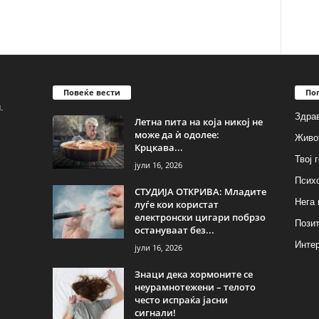
Повеќе вести
По
.
Здрав
Летна пита на која никој не
може да ѝ одолее:
Живо
Крцкава...
Твој 
јули 16, 2026
Псих
СТУДИЈА ОТКРИВА: Младите
Нега 
луѓе кои користат
електронски цигари побрзо
Позит
остануваат без...
Инте
јули 16, 2026
Знаци дека хормоните се
неурамнотежени – телото
често испраќа јасни
сигнали!