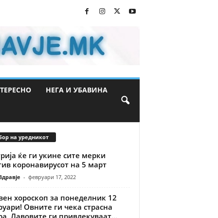
ТЕРЕСНО
НЕГА И УБАВИНА
бор на уредникот
рија ќе ги укине сите мерки
тив коронавирусот на 5 март
Здравје
-
февруари 17, 2022
вен хороскоп за понеделник 12
уари! Овните ги чека страсна
а, Лавовите ги привлекуваат...