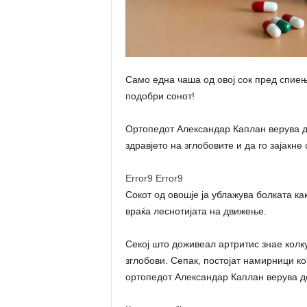
Само една чаша од овој сок пред спиење
подобри сонот!
Ортопедот Александар Каплан верува д
здравјето на зглобовите и да го зајакне 
Error9
Error9
Сокот од овошје ја ублажува болката ка
враќа леснотијата на движење.
Секој што доживеал артритис знае колк
зглобови. Сепак, постојат намирници ко
ортопедот Александар Каплан верува де