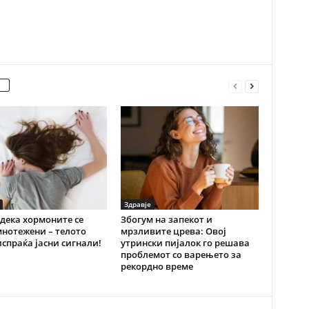
Здравје
дека хормоните се
Збогум на запекот и
нотежени – телото
мрзливите црева: Овој
испраќа јасни сигнали!
утрински пијалок го решава
проблемот со варењето за
рекордно време