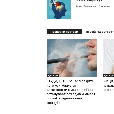
https://www.tvoezdravje.mk
Поврзани постови
Повеќе од авторот
Здравје
Здравје
СТУДИЈА ОТКРИВА: Младите
Знаци 
луѓе кои користат
неурам
електронски цигари побрзо
често 
остануваат без здив и имаат
послаба здравствена
состојба!