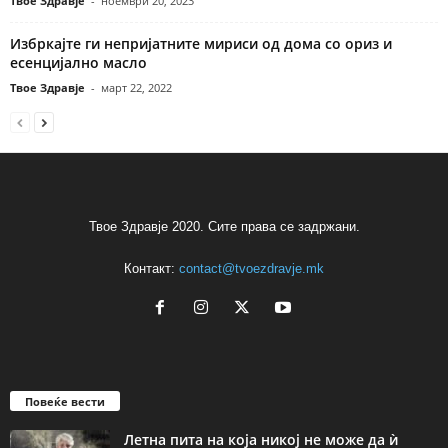
Твое Здравје
-
ноември 20, 2023
Избркајте ги непријатните мириси од дома со ориз и
есенцијално масло
Твое Здравје
-
март 22, 2022
Твое Здравје 2020. Сите права се задржани.
Контакт:
contact@tvoezdravje.mk
Повеќе вести
Летна пита на која никој не може да ѝ