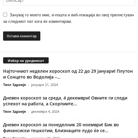
Зачувај го моето име, е-пошта и веб-локација во овој прелистувач
за следниот пат кога ќе коментирам.
Избор на уредникот
Најточниот неделен хороскоп од 22 до 29 јануари! Плутон
и Сонцето во Водолија –...
Твое Здравје
-
јануари 21, 2024
Дневен хороскоп за среда, 4 декември! Овните ги следи
успехот на работа, а Скорпиите...
Твое Здравје
-
декември 4, 2024
Дневен хороскоп за понеделник 20 ноември! Бик во
финансиски тешкотии, Близнаците лудо ќе се...