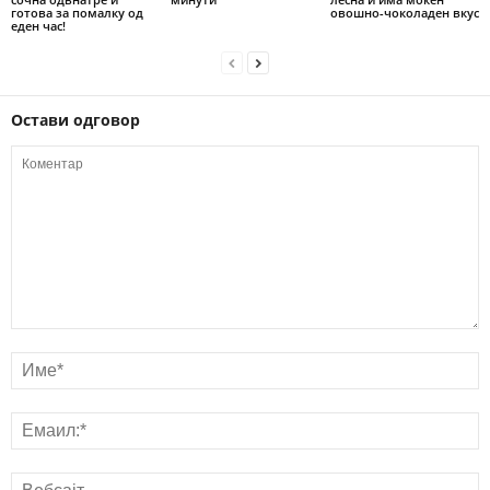
готова за помалку од
овошно-чоколаден вкус
еден час!
Остави одговор