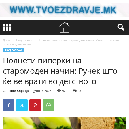
Дома
Твој готвач
Полнети пиперки на старомоден начин: Ручек што ќе ве
врати во детството
ТВОЈ ГОТВАЧ
Полнети пиперки на
старомоден начин: Ручек што
ќе ве врати во детството
Од
Твое Здравје
-
јуни 9, 2025
579
0