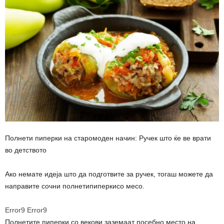
Полнети пиперки на старомоден начин: Ручек што ќе ве врати
во детството
Ако немате идеја што да подготвите за ручек, тогаш можете да
направите сочни полнетипиперкисо месо.
Error9
Error9
Полнетите пиперки со векови заземаат посебно место на