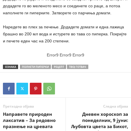
додадете го во меленото месо и соединете со раце, а потоа
наполнете ги пиперките. Затворете со парчиња домати.
Наредете во плех за печење. Додадете домати и една лажица
брашно во 200 мл вода и истурете во тава со пиперка. Покријте
и печете еден час на 200 степени.
Error9
Error9
Error9
ОЗНАКА
ПОЛНЕТИ ПИПЕРКИ
РЕЦЕПТ
ТВОЈ ГОТВАЧ
Претходна објава
Следна објава
Направете природен
Дневен хороскоп за
лаксатив – За редовно
понеделник, 9 јуни:
празнење на цревата
Љубовта цвета за Бикот,