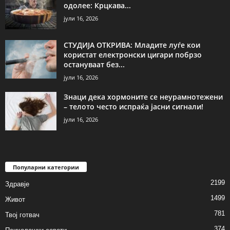
одолее: Крцкава...
јули 16, 2026
СТУДИЈА ОТКРИВА: Младите луѓе кои
користат електронски цигари побрзо
остануваат без...
јули 16, 2026
Знаци дека хормоните се неурамнотежени
– телото често испраќа јасни сигнали!
јули 16, 2026
Популарни категории
2199
Здравје
1499
Живот
781
Твој готвач
374