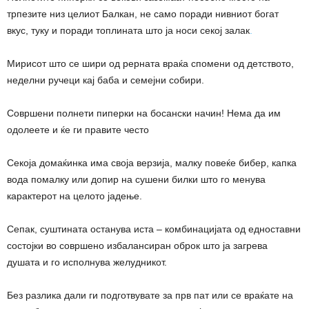
трпезите низ целиот Балкан, не само поради нивниот богат
вкус, туку и поради топлината што ја носи секој залак
.
Мирисот што се шири од рерната враќа спомени од детството,
неделни ручеци кај баба и семејни собири.
Совршени полнети пиперки на босански начин! Нема да им
одолеете и ќе ги правите често
Секоја домаќинка има своја верзија, малку повеќе бибер, капка
вода помалку или допир на сушени билки што го менува
карактерот на целото јадење.
Сепак, суштината останува иста – комбинацијата од едноставни
состојки во совршено избалансиран оброк што ја загрева
душата и го исполнува желудникот.
Без разлика дали ги подготвувате за прв пат или се враќате на