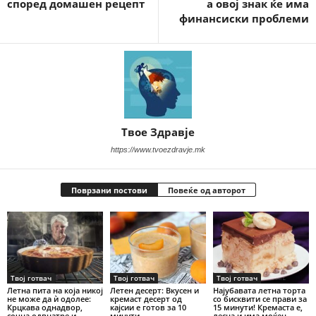
според домашен рецепт
а овој знак ќе има
финансиски проблеми
Твое Здравје
https://www.tvoezdravje.mk
Поврзани постови
Повеќе од авторот
Твој готвач
Твој готвач
Твој готвач
Летна пита на која никој
Летен десерт: Вкусен и
Најубавата летна торта
не може да ѝ одолее:
кремаст десерт од
со бисквити се прави за
Крцкава однадвор,
кајсии е готов за 10
15 минути! Кремаста е,
сочна одвнатре и
минути
лесна и има моќен