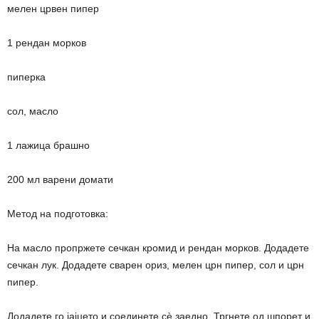
мелен црвен пипер
1 рендан морков
пиперка
сол, масло
1 лажица брашно
200 мл варени домати
Метод на подготовка:
На масло пропржете сечкан кромид и рендан морков. Додадете
сечкан лук. Додадете сварен ориз, мелен црн пипер, сол и црн
пипер.
Додадете го јајцето и соединете сè заедно. Тргнете од шпорет и