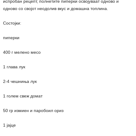
испробан рецепт, полнетите пиперки освојуваат одново и
одново со својот неодолив вкус и домашна топлина.
Состојки:
пиперки
400 г мелено месо
1 глава лук
2-4 чешниња лук
1 голем свеж домат
50 гр измиен и паробоил ориз
1 јајце