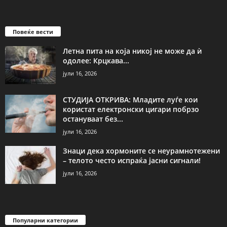
Повеќе вести
Летна пита на која никој не може да ѝ
одолее: Крцкава...
јули 16, 2026
СТУДИЈА ОТКРИВА: Младите луѓе кои
користат електронски цигари побрзо
остануваат без...
јули 16, 2026
Знаци дека хормоните се неурамнотежени
– телото често испраќа јасни сигнали!
јули 16, 2026
Популарни категории