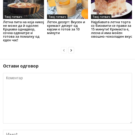
Твој готвач
Твој готвач
Твој готвач
Летна пита на која никој
Летен десерт: Вкусен и
Најубавата летна торта
не може да ѝ одолее:
кремаст десерт од
со бисквити се прави за
Крцкава однадвор,
кајсии е готов за 10
15 минути! Кремаста е,
сочна одвнатре и
минути
лесна и има моќен
готова за помалку од
овошно-чоколаден вкус
еден час!
Остави одговор