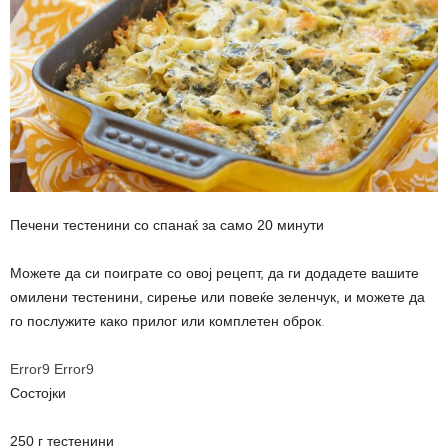
Печени тестенини со спанаќ за само 20 минути
Можете да си поиграте со овој рецепт, да ги додадете вашите
омилени тестенини, сирење или повеќе зеленчук, и можете да
го послужите како прилог или комплетен оброк
.
Error9
Error9
Состојки
250 г тестенини