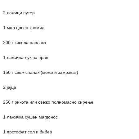
2 лажици путер
1 мал црвен кромид
200 г кисела павлака
1 лажичка лук во прав
150 г свеж спанаќ (може и замрзнат)
2 јајца
250 г рикота или свежо полномасно сирење
1 лажичка сушен магдонос
1 прстофат сол и бибер