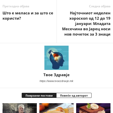
Претходна објава
Следна објава
Што е меласа и за што се
Најточниот неделен
користи?
хороскоп од 12 до 19
јануари: Младата
Месечина во Јарец носи
нов почеток за 3 знаци
Твое Здравје
https://www.tvoezdravje.mk
Поврзани постови
Повеќе од авторот