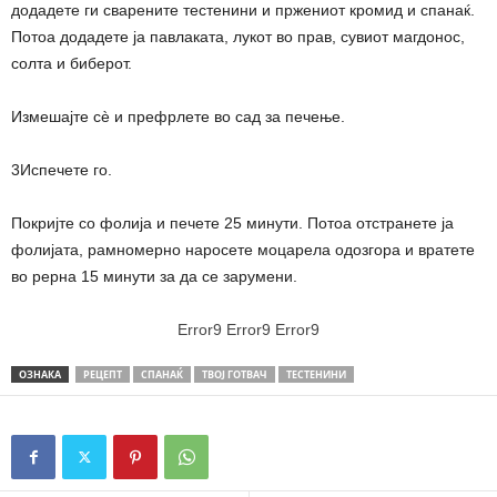
додадете ги сварените тестенини и пржениот кромид и спанаќ.
Потоа додадете ја павлаката, лукот во прав, сувиот магдонос,
солта и биберот.
Измешајте сè и префрлете во сад за печење.
3Испечете го.
Покријте со фолија и печете 25 минути. Потоа отстранете ја
фолијата, рамномерно наросете моцарела одозгора и вратете
во рерна 15 минути за да се зарумени.
Error9
Error9
Error9
ОЗНАКА
РЕЦЕПТ
СПАНАЌ
ТВОЈ ГОТВАЧ
ТЕСТЕНИНИ