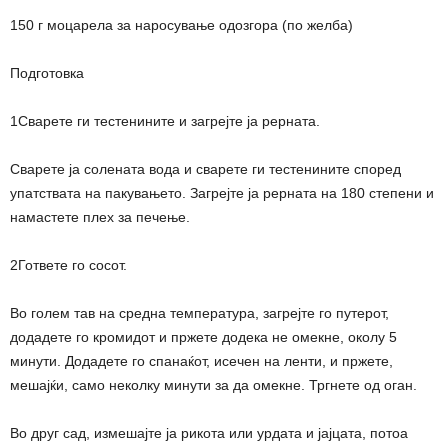
150 г моцарела за наросување одозгора (по желба)
Подготовка
1Сварете ги тестенините и загрејте ја рерната.
Сварете ја солената вода и сварете ги тестенините според
упатствата на пакувањето. Загрејте ја рерната на 180 степени и
намастете плех за печење.
2Гответе го сосот.
Во голем тав на средна температура, загрејте го путерот,
додадете го кромидот и пржете додека не омекне, околу 5
минути. Додадете го спанаќот, исечен на ленти, и пржете,
мешајќи, само неколку минути за да омекне. Тргнете од оган.
Во друг сад, измешајте ја рикота или урдата и јајцата, потоа