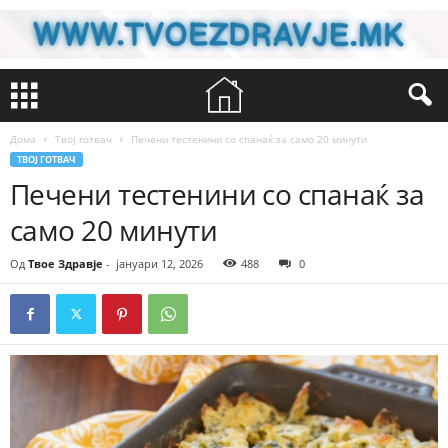
Дома
Твој готвач
Печени тестенини со спанаќ за само 20 минути
ТВОЈ ГОТВАЧ
Печени тестенини со спанаќ за
само 20 минути
Од
Твое Здравје
-
јануари 12, 2026
488
0