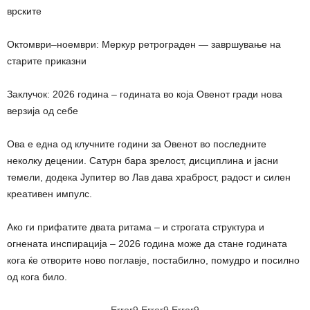
врските
Октомври–ноември: Меркур ретрограден — завршување на
старите приказни
Заклучок: 2026 година – годината во која Овенот гради нова
верзија од себе
Ова е една од клучните години за Овенот во последните
неколку децении. Сатурн бара зрелост, дисциплина и јасни
темели, додека Јупитер во Лав дава храброст, радост и силен
креативен импулс.
Ако ги прифатите двата ритама – и строгата структура и
огнената инспирација – 2026 година може да стане годината
кога ќе отворите ново поглавје, постабилно, помудро и посилно
од кога било.