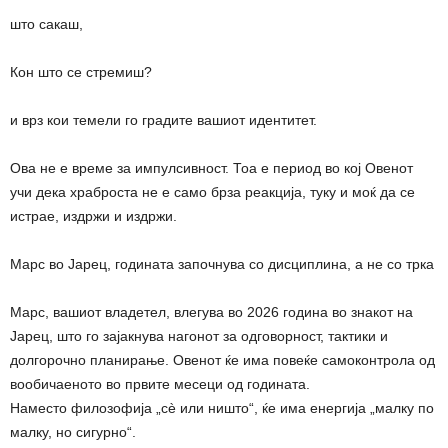
што сакаш,
Кон што се стремиш?
и врз кои темели го градите вашиот идентитет.
Ова не е време за импулсивност. Тоа е период во кој Овенот
учи дека храброста не е само брза реакција, туку и моќ да се
истрае, издржи и издржи.
Марс во Јарец, годината започнува со дисциплина, а не со трка
Марс, вашиот владетел, влегува во 2026 година во знакот на
Јарец, што го зајакнува нагонот за одговорност, тактики и
долгорочно планирање. Овенот ќе има повеќе самоконтрола од
вообичаеното во првите месеци од годината.
Наместо филозофија „сè или ништо“, ќе има енергија „малку по
малку, но сигурно“.