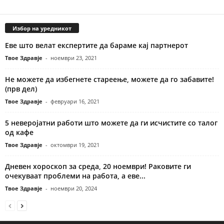
Избор на уредникот
Еве што велат експертите да бараме кај партнерот
Твое Здравје
-
ноември 23, 2021
Не можете да избегнете стареење, можете да го забавите!
(прв дел)
Твое Здравје
-
февруари 16, 2021
5 неверојатни работи што можете да ги исчистите со талог
од кафе
Твое Здравје
-
октомври 19, 2021
Дневен хороскоп за среда, 20 ноември! Раковите ги
очекуваат проблеми на работа, а еве...
Твое Здравје
-
ноември 20, 2024