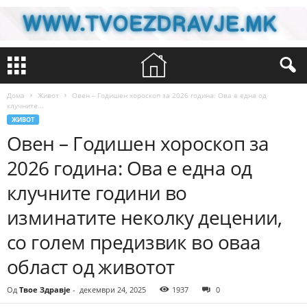
Дома
Живот
Овен – Годишен хороскоп за 2026 година: Ова е една од
клучните...
ЖИВОТ
Овен – Годишен хороскоп за
2026 година: Ова е една од
клучните години во
изминатите неколку децении,
со голем предизвик во оваа
област од животот
Од
Твое Здравје
-
декември 24, 2025
1937
0