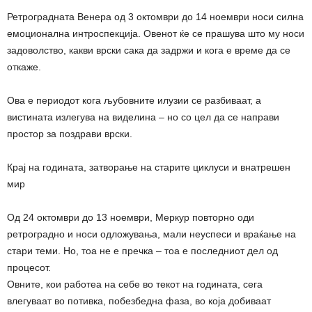
Ретроградната Венера од 3 октомври до 14 ноември носи силна
емоционална интроспекција. Овенот ќе се прашува што му носи
задоволство, какви врски сака да задржи и кога е време да се
откаже.
Ова е периодот кога љубовните илузии се разбиваат, а
вистината излегува на виделина – но со цел да се направи
простор за поздрави врски.
Крај на годината, затворање на старите циклуси и внатрешен
мир
Од 24 октомври до 13 ноември, Меркур повторно оди
ретроградно и носи одложувања, мали неуспеси и враќање на
стари теми. Но, тоа не е пречка – тоа е последниот дел од
процесот.
Овните, кои работеа на себе во текот на годината, сега
влегуваат во потивка, побезбедна фаза, во која добиваат