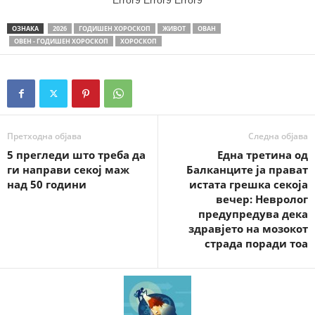
Error9
Error9
Error9
ОЗНАКА
2026
ГОДИШЕН ХОРОСКОП
ЖИВОТ
ОВАН
ОВЕН - ГОДИШЕН ХОРОСКОП
ХОРОСКОП
Претходна објава
Следна објава
5 прегледи што треба да
Една третина од
ги направи секој маж
Балканците ја прават
над 50 години
истата грешка секоја
вечер: Невролог
предупредува дека
здравјето на мозокот
страда поради тоа