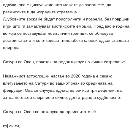
одлуки, ова е циклус каде што можете да застанете, да
размислите и да изградите стратегија
.
Љубовните врски ќе бидат поисполнети и позрели, без површни
игри што ги замаглуваат вистинските емоции. Пред вас е година
во која се поставуваат нови лични граници, се обновува
достоинството и се откриваат подлабоки слоеви од сопствената
природа.
Сатурн во Овен, почеток на редок циклус на лично созревање
Најважниот астролошки настан во 2026 година е секако
влегувањето на Сатурн во вашиот знак во средината на
февруари. Ова се случува еднаш во речиси три децении, па
затоа неговото влијание е силно, долготрајно и судбоносно.
Сатурн во Овен ве поканува да преиспитате сè:
кој си ти,