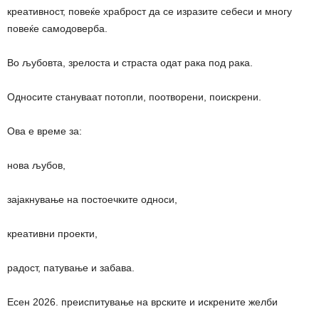
креативност, повеќе храброст да се изразите себеси и многу
повеќе самодоверба.
Во љубовта, зрелоста и страста одат рака под рака.
Односите стануваат потопли, поотворени, поискрени.
Ова е време за:
нова љубов,
зајакнување на постоечките односи,
креативни проекти,
радост, патување и забава.
Есен 2026. преиспитување на врските и искрените желби