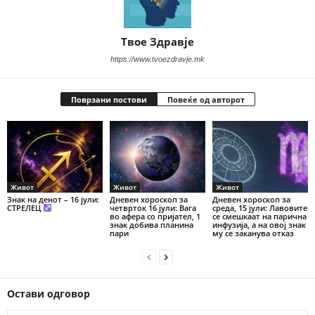
Твое Здравје
https://www.tvoezdravje.mk
Поврзани постови
Повеќе од авторот
Живот
Живот
Живот
Знак на денот – 16 јули:
Дневен хороскоп за
Дневен хороскоп за
СТРЕЛЕЦ
четврток 16 јули: Вага
среда, 15 јули: Лавовите
во афера со пријател, 1
се смешкаат на парична
знак добива планина
инфузија, а на овој знак
пари
му се заканува отказ
Остави одговор