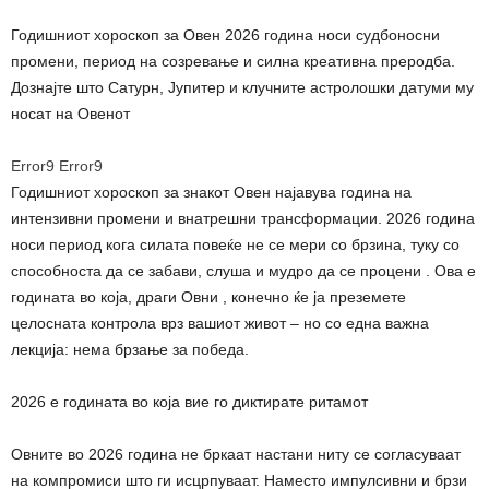
Годишниот хороскоп за Овен 2026 година носи судбоносни
промени, период на созревање и силна креативна преродба.
Дознајте што Сатурн, Јупитер и клучните астролошки датуми му
носат на Овенот
Error9
Error9
Годишниот хороскоп за знакот Овен најавува година на
интензивни промени и внатрешни трансформации. 2026 година
носи период кога силата повеќе не се мери со брзина, туку со
способноста да се забави, слуша и мудро да се процени . Ова е
годината во која, драги Овни , конечно ќе ја преземете
целосната контрола врз вашиот живот – но со една важна
лекција: нема брзање за победа.
2026 е годината во која вие го диктирате ритамот
Овните во 2026 година не бркаат настани ниту се согласуваат
на компромиси што ги исцрпуваат. Наместо импулсивни и брзи