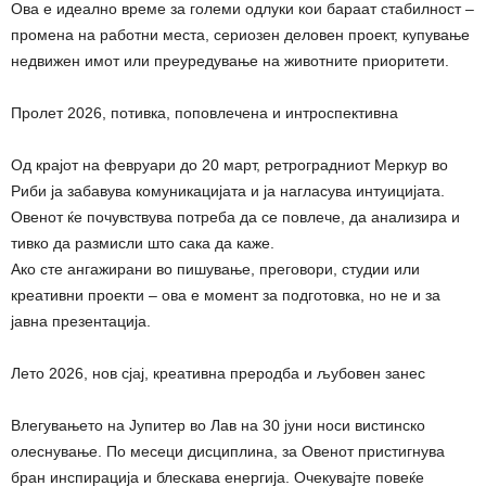
Ова е идеално време за големи одлуки кои бараат стабилност –
промена на работни места, сериозен деловен проект, купување
недвижен имот или преуредување на животните приоритети.
Пролет 2026, потивка, поповлечена и интроспективна
Од крајот на февруари до 20 март, ретроградниот Меркур во
Риби ја забавува комуникацијата и ја нагласува интуицијата.
Овенот ќе почувствува потреба да се повлече, да анализира и
тивко да размисли што сака да каже.
Ако сте ангажирани во пишување, преговори, студии или
креативни проекти – ова е момент за подготовка, но не и за
јавна презентација.
Лето 2026, нов сјај, креативна преродба и љубовен занес
Влегувањето на Јупитер во Лав на 30 јуни носи вистинско
олеснување. По месеци дисциплина, за Овенот пристигнува
бран инспирација и блескава енергија. Очекувајте повеќе