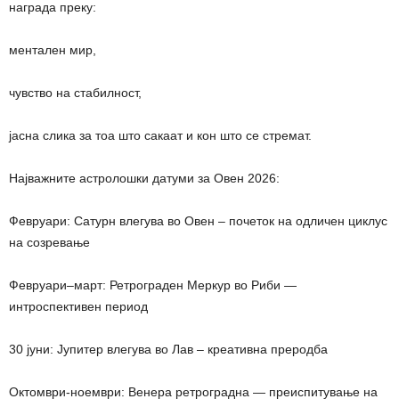
награда преку:
ментален мир,
чувство на стабилност,
јасна слика за тоа што сакаат и кон што се стремат.
Најважните астролошки датуми за Овен 2026:
Февруари: Сатурн влегува во Овен – почеток на одличен циклус
на созревање
Февруари–март: Ретрограден Меркур во Риби —
интроспективен период
30 јуни: Јупитер влегува во Лав – креативна преродба
Октомври-ноември: Венера ретроградна — преиспитување на