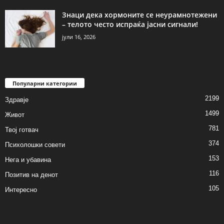
Знаци дека хормоните се неурамнотежени
– телото често испраќа јасни сигнали!
јули 16, 2026
Популарни категории
2199
Здравје
1499
Живот
781
Твој готвач
374
Психолошки совети
153
Нега и убавина
116
Позитив на денот
105
Интересно