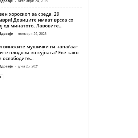
Здравје
-
октомври 24, 2025
ен хороскоп за среда, 29
мври! Девиците имаат врска со
ј од минатото, Лавовите...
Здравје
-
ноември 29, 2023
и винските мушички ги напаѓаат
те плодови во кујната? Еве како
е ослободите...
Здравје
-
јуни 25, 2021