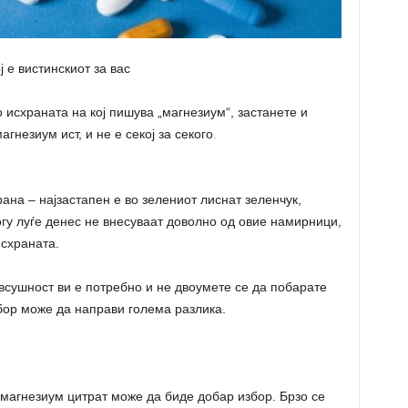
ј е вистинскиот за вас
 исхраната на кој пишува „магнезиум“, застанете и
агнезиум ист, и не е секој за секого
.
ана – најзастапен е во зелениот лиснат зеленчук,
огу луѓе денес не внесуваат доволно од овие намирници,
исхраната.
всушност ви е потребно и не двоумете се да побарате
збор може да направи голема разлика.
магнезиум цитрат може да биде добар избор. Брзо се