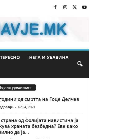
ТЕРЕСНО
НЕГА И УБАВИНА
бор на уредникот
години од смртта на Гоце Делчев
Здравје
-
мај 4, 2021
 страна од фолијата навистина ја
ува храната безбедна? Еве како
илно да ја...