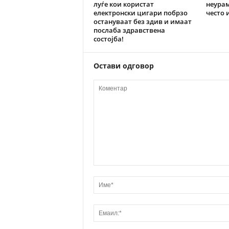
луѓе кои користат
неурам
електронски цигари побрзо
често 
остануваат без здив и имаат
послаба здравствена
состојба!
Остави одговор