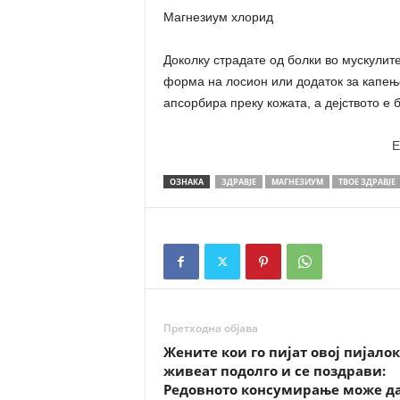
Магнезиум хлорид
Доколку страдате од болки во мускулит
форма на лосион или додаток за капењ
апсорбира преку кожата, а дејството е 
E
ОЗНАКА
ЗДРАВЈЕ
МАГНЕЗИУМ
ТВОЕ ЗДРАВЈЕ
Претходна објава
Жените кои го пијат овој пијалок
живеат подолго и се поздрави:
Редовното консумирање може да