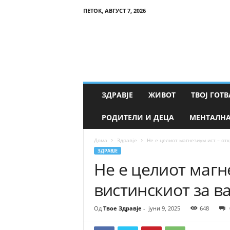
ПЕТОК, АВГУСТ 7, 2026
Т
в
о
е
З
д
р
ЗДРАВЈЕ
ЖИВОТ
ТВОЈ ГОТВ
а
в
РОДИТЕЛИ И ДЕЦА
МЕНТАЛНА
ј
е
Дома
Здравје
Не е целиот магнезиум ист – отк
ЗДРАВЈЕ
Не е целиот магне
вистинскиот за в
Од
Твое Здравје
-
јуни 9, 2025
648