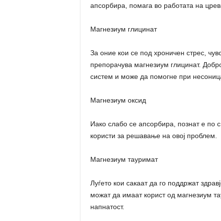
апсорбира, помага во работата на црева
Магнезиум глицинат
За оние кои се под хроничен стрес, чув
препорачува магнезиум глицинат. Добр
систем и може да помогне при несониц
Магнезиум оксид
Иако слабо се апсорбира, познат е по с
користи за решавање на овој проблем.
Магнезиум тауримат
Луѓето кои сакаат да го поддржат здрав
можат да имаат корист од магнезиум та
напнатост.