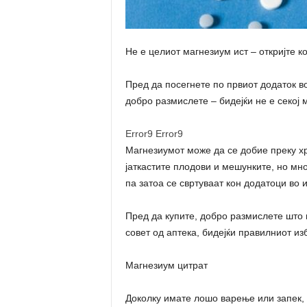
Не е целиот магнезиум ист – откријте ко
Пред да посегнете по првиот додаток во
добро размислете – бидејќи не е секој м
Error9
Error9
Магнезиумот може да се добие преку хр
јаткастите плодови и мешунките, но мн
па затоа се свртуваат кон додатоци во 
Пред да купите, добро размислете што 
совет од аптека, бидејќи правилниот и
Магнезиум цитрат
Доколку имате лошо варење или запек, 