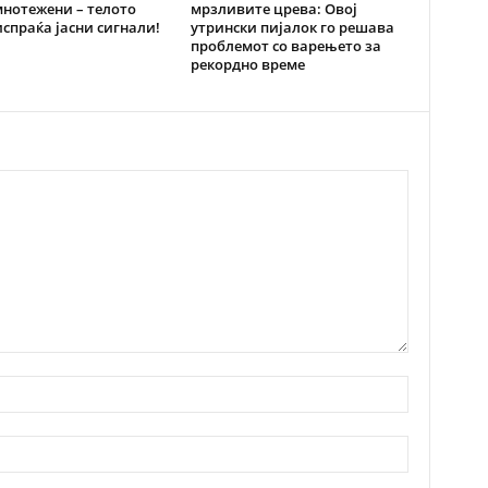
нотежени – телото
мрзливите црева: Овој
испраќа јасни сигнали!
утрински пијалок го решава
проблемот со варењето за
рекордно време