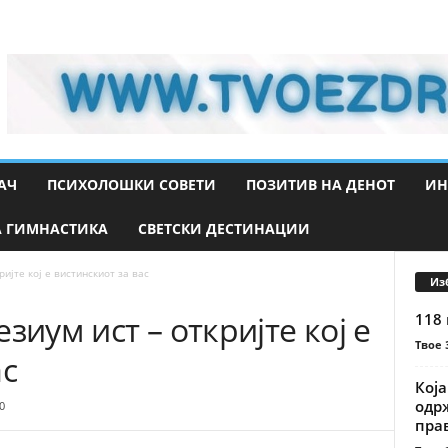
АЧ
ПСИХОЛОШКИ СОВЕТИ
ПОЗИТИВ НА ДЕНОТ
ИН
 ГИМНАСТИКА
СВЕТСКИ ДЕСТИНАЦИИ
ријте кој е вистинскиот за вас
Из
зиум ист – откријте кој е
118 
Твое 
ас
Која
одрж
0
прав