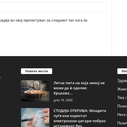
кација во овој прелистувач за следниот пат кога ќе
Повеќе вести
По
.
Здрав
Летна пита на која никој не
може да ѝ одолее:
Живо
Крцкава...
Твој 
јули 16, 2026
Псих
СТУДИЈА ОТКРИВА: Младите
Нега 
луѓе кои користат
електронски цигари побрзо
Позит
остануваат без...