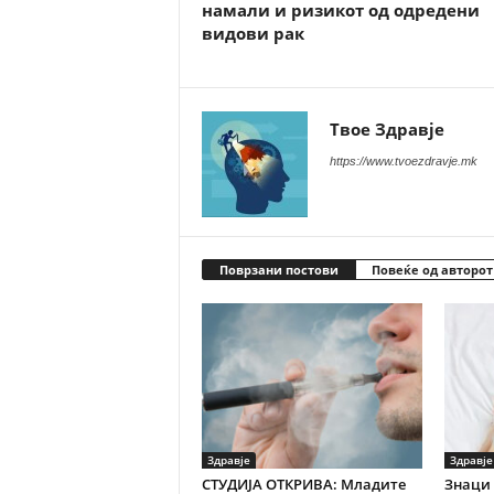
намали и ризикот од одредени
видови рак
Твое Здравје
https://www.tvoezdravje.mk
Поврзани постови
Повеќе од авторот
Здравје
Здравје
СТУДИЈА ОТКРИВА: Младите
Знаци 