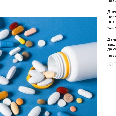
Твое 
Днев
ное
неко
Твое 
Дал
ваши
да с
Твое 