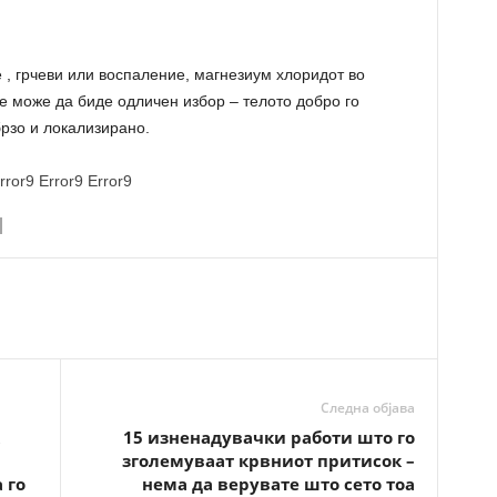
е , грчеви или воспаление, магнезиум хлоридот во
е може да биде одличен избор – телото добро го
брзо и локализирано.
rror9
Error9
Error9
Следна објава
15 изненадувачки работи што го
зголемуваат крвниот притисок –
 го
нема да верувате што сето тоа