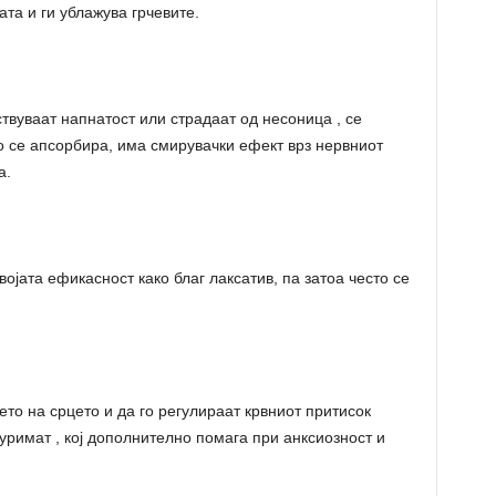
та и ги ублажува грчевите.
ствуваат напнатост или страдаат од несоница , се
о се апсорбира, има смирувачки ефект врз нервниот
а.
војата ефикасност како благ лаксатив, па затоа често се
јето на срцето и да го регулираат крвниот притисок
уримат , кој дополнително помага при анксиозност и