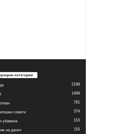
пуларни категории
2199
је
1499
т
781
готвач
374
олошки совети
153
и убавина
116
ив на денот