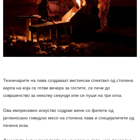
Техничарите на лава создаваат вистински спектакл од стопена
карпа на која се готви вечера за гостите, се пече до
совршенство за неколку секунди или се пуши на три огна.
Ова импресивно искуство содржи мени со филети од
јагленосано говедско месо на стопена лава и специјалитети од
печена коза.