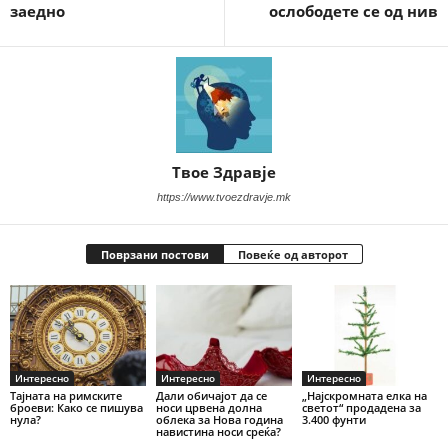
заедно
ослободете се од нив
Твое Здравје
https://www.tvoezdravje.mk
Поврзани постови
Повеќе од авторот
Интересно
Интересно
Интересно
Тајната на римските
Дали обичајот да се
„Најскромната елка на
броеви: Како се пишува
носи црвена долна
светот“ продадена за
нула?
облека за Нова година
3.400 фунти
навистина носи среќа?