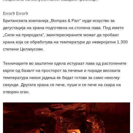
Error9
Error9
Британската компанија „Bompas & Parr“ нуди искуство за
дегустација на храна подготвена на стопена лава. Под името
„Сили на природата“, заинтересираните можат да пробаат
храна која се обработува на температури до неверојатни 1.300
степени Целзиусови.
Техничарите во заштитни одела истураат лава од растопените
карпи од базалт на просторот за печење и поради високата
температура некои јадења ќе бидат готови за само неколку
секунди. Другата храна се пече, пуши и се пече на скара на
отворен оган.