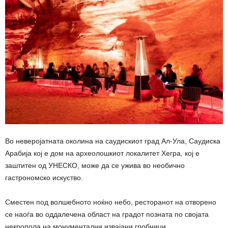
Во неверојатната околина на саудискиот град Ал-Ула, Саудиска
Арабија кој е дом на археолошкиот локалитет Хегра, кој е
заштитен од УНЕСКО, може да се ужива во необично
гастрономско искуство.
Сместен под волшебното ноќно небо, ресторанот на отворено
се наоѓа во оддалечена област на градот позната по својата
некропола на монументални извајани гробници.