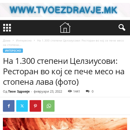
Дома
Интересно
На 1.300 степени Целзиусови: Ресторан во кој се пече месо
на стопена...
ИНТЕРЕСНО
На 1.300 степени Целзиусови:
Ресторан во кој се пече месо на
стопена лава (фото)
Од
Твое Здравје
-
февруари 23, 2022
1441
0