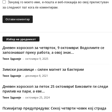
Зачувај го моето име, е-пошта и веб-локација во овој прелистувач
за следниот пат кога ќе коментирам.
Избор на уредникот
Дневен хороскоп за четврток, 9 октомври: Водолиите се
запознаваат преку работа, а овој знак...
Твое Здравје
-
октомври 9, 2025
Зимски ракавици – силен магнет за бактерии
Твое Здравје
-
декември 8, 2021
Дневен хороскоп за петок 25 октомври! Биковите ги следи
прилив на пари, а еве...
Твое Здравје
-
октомври 25, 2024
Психијатар предупредува: Секој четврти човек кој страда