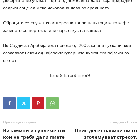
Десертите вклучуваат торта од чоколадна лава, која природно
содржи срце од мека чоколадна лава во средината.
Оброците се служат со интересни топли напитоци како кафе
зачинето со портокал или чај со вкус на ванила.
Во Саудиска Арабија има повеќе од 200 заспани вулкани, кои
создаваат некои од најспектакуларните вулкански пејзажи во
светот.
Error9
Error9
Error9
Претходна објава
Следна објава
Витамини и суплементи
Овие десет навики ви го
кои не треба да ги пиете
зголемуваат стресот,