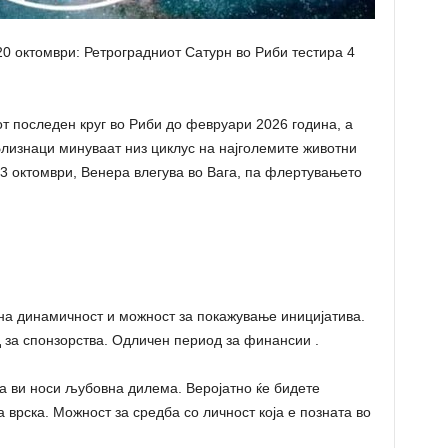
20 октомври: Ретроградниот Сатурн во Риби тестира 4
от последен круг во Риби до февруари 2026 година, а
Близнаци минуваат низ циклус на најголемите животни
3 октомври, Венера влегува во Вага, па флертувањето
на динамичност и можност за покажување иницијатива.
 за спонзорства. Одличен период за финансии .
а ви носи љубовна дилема. Веројатно ќе бидете
 врска. Можност за средба со личност која е позната во