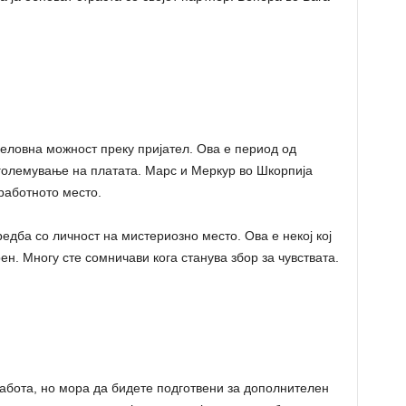
деловна можност преку пријател. Ова е период од
зголемување на платата. Марс и Меркур во Шкорпија
работното место.
едба со личност на мистериозно место. Ова е некој кој
н. Многу сте сомничави кога станува збор за чувствата.
абота, но мора да бидете подготвени за дополнителен