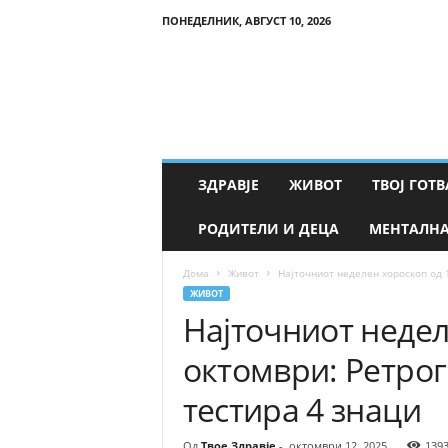
ПОНЕДЕЛНИК, АВГУСТ 10, 2026
Т
в
о
е
З
д
р
ЗДРАВЈЕ
ЖИВОТ
ТВОЈ ГОТВ
а
в
РОДИТЕЛИ И ДЕЦА
МЕНТАЛНА
ј
е
Дома
Живот
Најточниот неделен хороскоп од 1
ЖИВОТ
Најточниот недел
октомври: Ретрог
тестира 4 знаци
Од
Твое Здравје
-
октомври 12, 2025
139