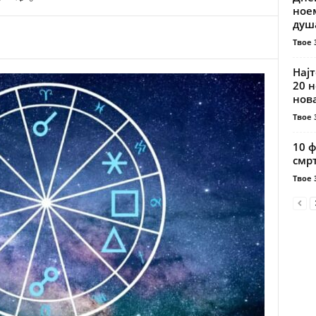
ноем
душа
Твое 
Најт
20 н
нова
Твое 
10 ф
смрт
Твое 