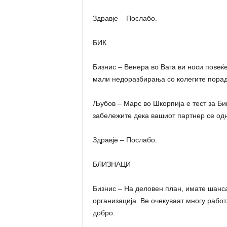
Здравје – Послабо.
БИК
Бизнис – Венера во Вага ви носи повеќ
мали недоразбирања со колегите поради
Љубов – Марс во Шкорпија е тест за Бик
забележите дека вашиот партнер се одне
Здравје – Послабо.
БЛИЗНАЦИ
Бизнис – На деловен план, имате шанса
организација. Ве очекуваат многу работ
добро.