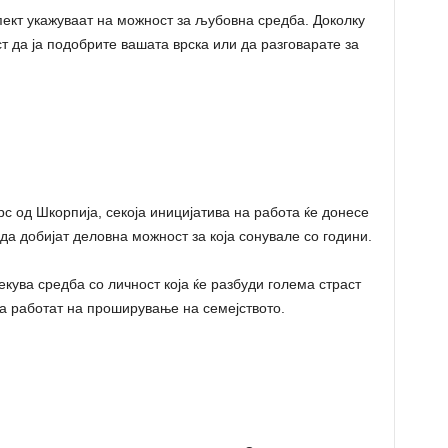
ект укажуваат на можност за љубовна средба. Доколку
т да ја подобрите вашата врска или да разговарате за
с од Шкорпија, секоја иницијатива на работа ќе донесе
да добијат деловна можност за која сонувале со години.
кува средба со личност која ќе разбуди голема страст
да работат на проширување на семејството.