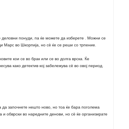
е деловни понуди, па ќе можете да изберете . Можни се
 Марс во Шкорпија, но сè ќе се реши со трпение.
овите кои се во брак или се во долга врска. Ќе
сува како детектив кој забележува сè во овој период.
 да започнете нешто ново, но тоа ќе бара поголема
а и обврски во наредните денови, но сè ќе организирате