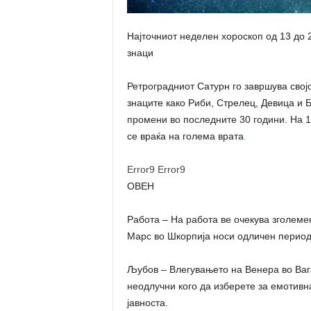
Најточниот неделен хороскоп од 13 до 
знаци
Ретроградниот Сатурн го завршува свој
знаците како Риби, Стрелец, Девица и 
промени во последните 30 години. На 1
се враќа на голема врата
.
Error9
Error9
ОВЕН
Работа – На работа ве очекува зголеме
Марс во Шкорпија носи одличен период
Љубов – Влегувањето на Венера во Ваг
неодлучни кого да изберете за емотивна
јавноста.