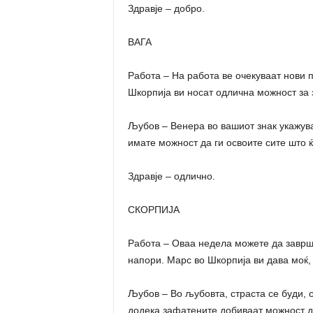
Здравје – добро.
ВАГА
Работа – На работа ве очекуваат нови 
Шкорпија ви носат одлична можност за 
Љубов – Венера во вашиот знак укажув
имате можност да ги освоите сите што ќ
Здравје – одлично.
СКОРПИЈА
Работа – Оваа недела можете да заврш
напори. Марс во Шкорпија ви дава моќ, 
Љубов – Во љубовта, страста се буди, 
додека зафатените добиваат можност да