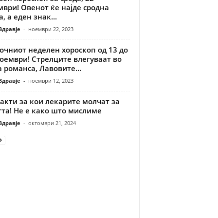
ври! Овенот ќе најде сродна
, а еден знак...
Здравје
-
ноември 22, 2023
очниот неделен хороскоп од 13 до
оември! Стрелците влегуваат во
 романса, Лавовите...
Здравје
-
ноември 12, 2023
акти за кои лекарите молчат за
та! Не е како што мислиме
Здравје
-
октомври 21, 2024