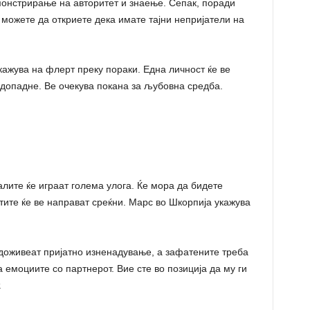
монстрирање на авторитет и знаење. Сепак, поради
 можете да откриете дека имате тајни непријатели на
кажува на флерт преку пораки. Една личност ќе ве
е допадне. Ве очекува покана за љубовна средба.
алите ќе играат голема улога. Ќе мора да бидете
тите ќе ве направат среќни. Марс во Шкорпија укажува
оживеат пријатно изненадување, а зафатените треба
а емоциите со партнерот. Вие сте во позиција да му ги
.