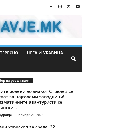
ТЕРЕСНО
НЕГА И УБАВИНА
бор на уредникот
ите родени во знакот Стрелец се
аат за најголеми заводници!
изматичните авантуристи се
ински...
Здравје
-
ноември 21, 2024
ен хороскоп за среда, 22