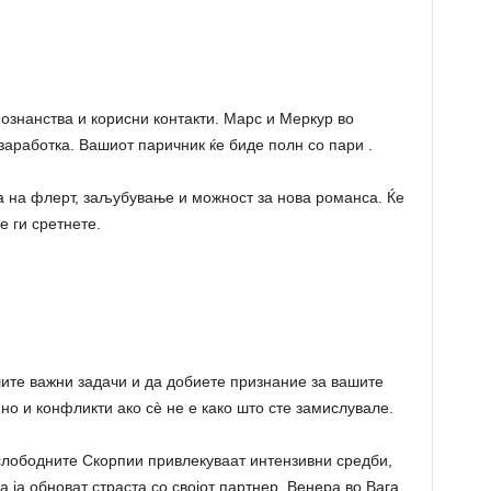
познанства и корисни контакти. Марс и Меркур во
заработка. Вашиот паричник ќе биде полн со пари .
а на флерт, заљубување и можност за нова романса. Ќе
е ги сретнете.
ите важни задачи и да добиете признание за вашите
но и конфликти ако сè не е како што сте замислувале.
слободните Скорпии привлекуваат интензивни средби,
 ја обноват страста со својот партнер. Венера во Вага