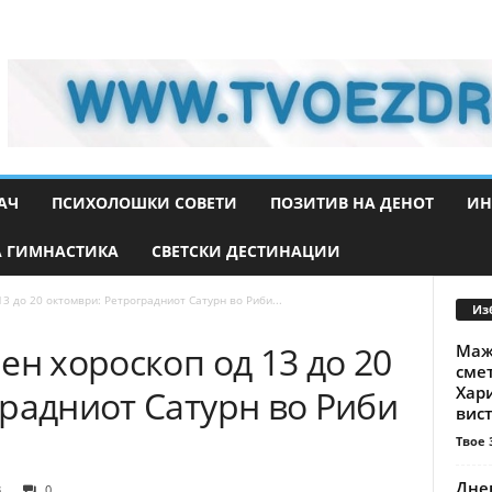
АЧ
ПСИХОЛОШКИ СОВЕТИ
ПОЗИТИВ НА ДЕНОТ
ИН
 ГИМНАСТИКА
СВЕТСКИ ДЕСТИНАЦИИ
3 до 20 октомври: Ретроградниот Сатурн во Риби...
Из
ен хороскоп од 13 до 20
Маж
смет
Хар
радниот Сатурн во Риби
вист
Твое 
Днев
3
0