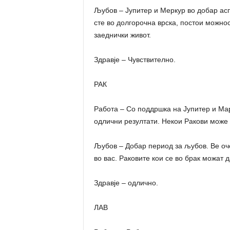
Љубов – Јупитер и Меркур во добар асп
сте во долгорочна врска, постои можнос
заеднички живот.
Здравје – Чувствително.
РАК
Работа – Со поддршка на Јупитер и Мар
одлични резултати. Некои Ракови може 
Љубов – Добар период за љубов. Ве оче
во вас. Раковите кои се во брак можат 
Здравје – одлично.
ЛАВ