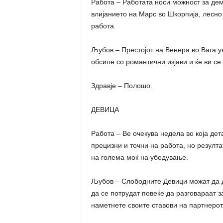
Работа – Работата носи можност за де
влијанието на Марс во Шкорпија, лесно
работа.
Љубов – Престојот на Венера во Вага у
обсипе со романтични изјави и ќе ви с
Здравје – Полошо.
ДЕВИЦА
Работа – Ве очекува недела во која дет
прецизни и точни на работа, но резулта
на голема моќ на убедување.
Љубов – Слободните Девици можат да д
да се потрудат повеќе да разговараат з
наметнете своите ставови на партнерот