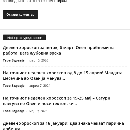
за следниот пат кога ќе коментирам.
Избор на уредникот
Дневен хороскоп за петок, 6 март: Овен проблеми на
работа, Вага љубовна врска
Твое Здравје
-
март 6, 2026
Најточниот неделен хороскоп од 8 до 15 април! Младата
месечина во Овен ја менува...
Твое Здравје
-
април 7, 2024
Најточниот неделен хороскоп за 19-25 мај – Сатурн
влегува во Овен и носи тектонски...
Твое Здравје
-
мај 19, 2025
Дневен хороскоп за 16 јануари: Два знака чекаат парична
добивка