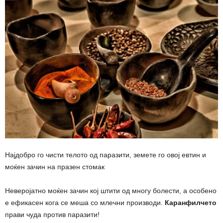
Најдобро го чисти телото од паразити, земете го овој евтин и
моќен зачин на празен стомак
Неверојатно моќен зачин кој штити од многу болести, а особено
е ефикасен кога се меша со млечни производи.
Каранфилчето
прави чуда против паразити!