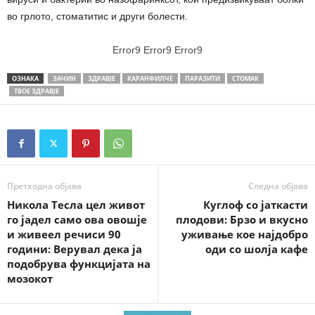
во грлото, стоматитис и други болести.
Error9
Error9
Error9
ОЗНАКА
ЗАЧИН
ЗДРАВЈЕ
КАРАНФИЛЧЕ
ПАРАЗИТИ
СТОМАК
ТВОЕ ЗДРАВЈЕ
Претходна објава
Следна објава
Никола Тесла цел живот
Куглоф со јаткасти
го јадел само ова овошје
плодови: Брзо и вкусно
и живеел речиси 90
уживање кое најдобро
години: Верувал дека ја
оди со шолја кафе
подобрува функцијата на
мозокот