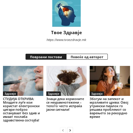
Твое Здравје
https://www.tvoezdravje.mk
Поврзани постови
Повеќе од авторот
Здравје
Здравје
Здравје
СТУДИЈА ОТКРИВА:
Знаци дека хормоните
Збогум на запекот и
Младите луѓе кои
се неурамнотежени –
мрзливите црева: Овој
користат електронски
телото често испраќа
утрински пијалок го
цигари побрзо
јасни сигнали!
решава проблемот со
остануваат без здив и
варењето за рекордно
имаат послаба
време
здравствена состојба!