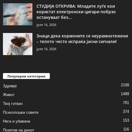
СТУДИЈА ОТКРИВА: Младите луѓе кои
користат електронски цигари побрзо
остануваат без...
јули 16, 2026
Знаци дека хормоните се неурамнотежени
– телото често испраќа јасни сигнали!
јули 16, 2026
Популарни категории
2199
Здравје
1499
Живот
781
Твој готвач
374
Психолошки совети
153
Нега и убавина
116
Позитив на денот