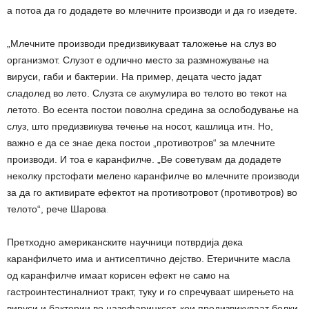
а потоа да го додадете во млечните производи и да го изедете.
„Млечните производи предизвикуваат таложење на слуз во
организмот. Слузот е одлично место за размножување на
вируси, габи и бактерии. На пример, децата често јадат
сладолед во лето. Слузта се акумулира во телото во текот на
летото. Во есента постои поволна средина за ослободување на
слуз, што предизвикува течење на носот, кашлица итн. Но,
важно е да се знае дека постои „противотров“ за млечните
производи. И тоа е каранфилче. „Ве советувам да додадете
неколку прстофати мелено каранфилче во млечните производи
за да го активирате ефектот на противотровот (противотров) во
телото“, рече Шарова
.
Претходно американските научници потврдија дека
каранфилчето има и антисептично дејство. Етеричните масла
од каранфилче имаат корисен ефект не само на
гастроинтестиналниот тракт, туку и го спречуваат ширењето на
вируси и бактерии во назофаринксот, кои предизвикуваат болки