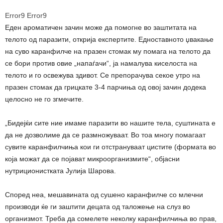
Error9
Error9
Еден ароматичен зачин може да помогне во заштитата на
телото од паразити, открија експертите. Едноставното џвакање
на суво каранфилче на празен стомак му помага на телото да
се бори против овие „напаѓачи“, ја намалува киселоста на
телото и го освежува здивот. Се препорачува секое утро на
празен стомак да грицкате 3-4 парчиња од овој зачин додека
целосно не го згмечите.
„Бидејќи сите ние имаме паразити во нашите тела, суштината е
да не дозволиме да се размножуваат. Во тоа многу помагаат
сувите каранфилчиња кои ги отстрануваат цистите (формата во
која можат да се појават микроорганизмите“, објасни
нутриционистката Јулија Шарова.
Според неа, мешавината од сушено каранфилче со млечни
производи ќе ги заштити децата од таложење на слуз во
организмот. Треба да сомелете неколку каранфилчиња во прав,