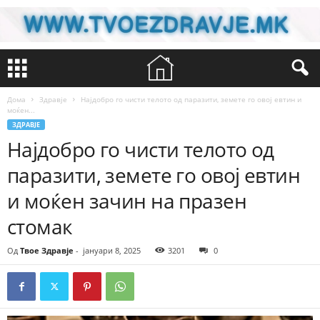
Дома
Здравје
Најдобро го чисти телото од паразити, земете го овој евтин и
моќен...
ЗДРАВЈЕ
Најдобро го чисти телото од
паразити, земете го овој евтин
и моќен зачин на празен
стомак
Од
Твое Здравје
-
јануари 8, 2025
3201
0