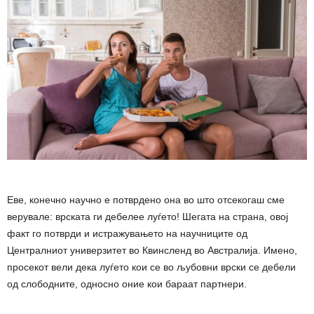
Еве, конечно научно е потврдено она во што отсекогаш сме
верувале: врската ги дебелее луѓето! Шегата на страна, овој
факт го потврди и истражувањето на научниците од
Централниот универзитет во Квинсленд во Австралија. Имено,
просекот вели дека луѓето кои се во љубовни врски се дебели
од слободните, односно оние кои бараат партнери.