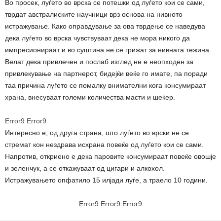
Во просек, луѓето во врска се потешки од луѓето кои се сами,
тврдат австралиските научници врз основа на нивното
истражување. Како оправдување за ова тврдење се наведува
дека луѓето во врска чувствуваат дека не мора никого да
импресионираат и во суштина не се грижат за нивната тежина.
Велат дека привлечен и послаб изглед не е неопходен за
привлекување на партнерот, бидејќи веќе го имате, па поради
таа причина луѓето се помалку внимателни кога консумираат
храна, внесуваат големи количества масти и шеќер.
Error9
Error9
Интересно е, од друга страна, што луѓето во врски не се
стремат кон нездрава исхрана повеќе од луѓето кои се сами.
Напротив, откриено е дека паровите консумираат повеќе овошје
и зеленчук, а се откажуваат од цигари и алкохол.
Истражувањето опфатило 15 илјади луѓе, а траело 10 години.
Error9
Error9
Error9