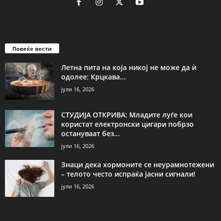
Повеќе вести
Летна пита на која никој не може да ѝ
одолее: Крцкава...
јули 16, 2026
СТУДИЈА ОТКРИВА: Младите луѓе кои
користат електронски цигари побрзо
остануваат без...
јули 16, 2026
Знаци дека хормоните се неурамнотежени
– телото често испраќа јасни сигнали!
јули 16, 2026