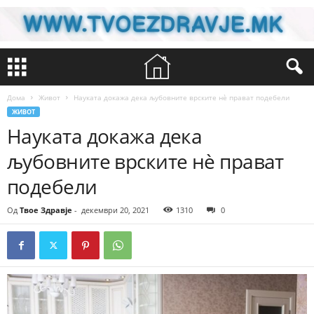
Дома
Живот
Науката докажа дека љубовните врските нè прават подебели
ЖИВОТ
Науката докажа дека
љубовните врските нè прават
подебели
Од
Твое Здравје
-
декември 20, 2021
1310
0