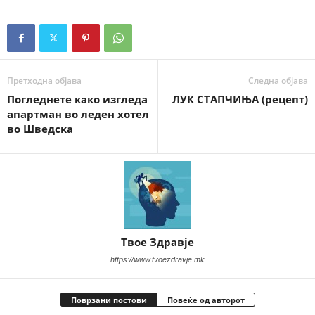
Претходна објава
Следна објава
Погледнете како изгледа
ЛУК СТАПЧИЊА (рецепт)
апартман во леден хотел
во Шведска
Твое Здравје
https://www.tvoezdravje.mk
Поврзани постови
Повеќе од авторот