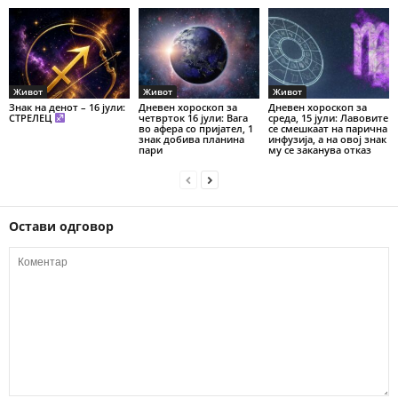
Живот
Живот
Живот
Знак на денот – 16 јули:
Дневен хороскоп за
Дневен хороскоп за
СТРЕЛЕЦ
четврток 16 јули: Вага
среда, 15 јули: Лавовите
во афера со пријател, 1
се смешкаат на парична
знак добива планина
инфузија, а на овој знак
пари
му се заканува отказ
Остави одговор