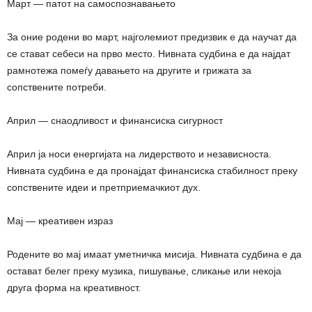
Март — патот на самоспознавањето
За оние родени во март, најголемиот предизвик е да научат да
се стават себеси на прво место. Нивната судбина е да најдат
рамнотежа помеѓу давањето на другите и грижата за
сопствените потреби.
Април — снаодливост и финансиска сигурност
Април ја носи енергијата на лидерството и независноста.
Нивната судбина е да пронајдат финансиска стабилност преку
сопствените идеи и претприемачкиот дух.
Мај — креативен израз
Родените во мај имаат уметничка мисија. Нивната судбина е да
остават белег преку музика, пишување, сликање или некоја
друга форма на креативност.