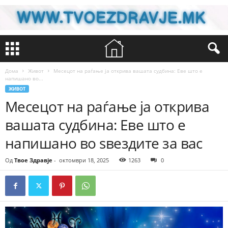
Дома
Живот
Месецот на раѓање ја открива вашата судбина: Еве што е
напишано во...
ЖИВОТ
Месецот на раѓање ја открива
вашата судбина: Еве што е
напишано во ѕвездите за вас
Од
Твое Здравје
-
октомври 18, 2025
1263
0