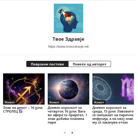
Твое Здравје
https://www.tvoezdravje.mk
Поврзани постови
Повеќе од авторот
Живот
Живот
Живот
Знак на денот – 16 јули:
Дневен хороскоп за
Дневен хороскоп за
СТРЕЛЕЦ
четврток 16 јули: Вага
среда, 15 јули: Лавовите
во афера со пријател, 1
се смешкаат на парична
знак добива планина
инфузија, а на овој знак
пари
му се заканува отказ