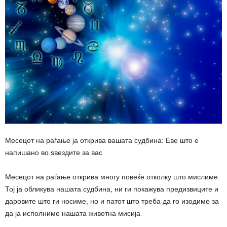
Месецот на раѓање ја открива вашата судбина: Еве што е
напишано во ѕвездите за вас
Месецот на раѓање открива многу повеќе отколку што мислиме.
Тој ја обликува нашата судбина, ни ги покажува предизвиците и
даровите што ги носиме, но и патот што треба да го изодиме за
да ја исполниме нашата животна мисија
.