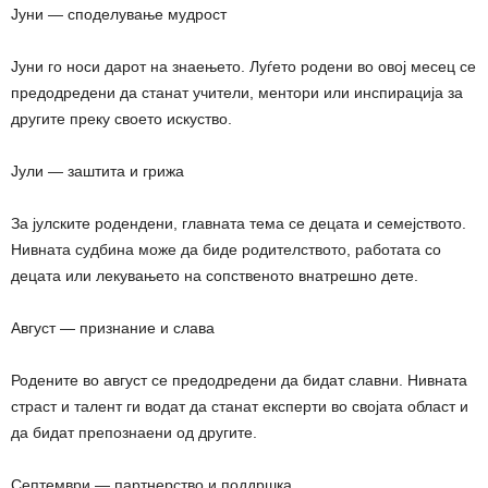
Јуни — споделување мудрост
Јуни го носи дарот на знаењето. Луѓето родени во овој месец се
предодредени да станат учители, ментори или инспирација за
другите преку своето искуство.
Јули — заштита и грижа
За јулските родендени, главната тема се децата и семејството.
Нивната судбина може да биде родителството, работата со
децата или лекувањето на сопственото внатрешно дете.
Август — признание и слава
Родените во август се предодредени да бидат славни. Нивната
страст и талент ги водат да станат експерти во својата област и
да бидат препознаени од другите.
Септември — партнерство и поддршка