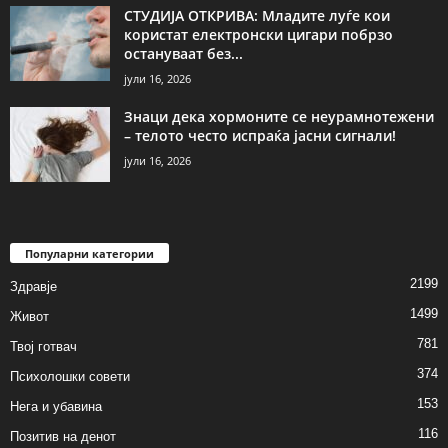
СТУДИЈА ОТКРИВА: Младите луѓе кои
користат електронски цигари побрзо
остануваат без...
јули 16, 2026
Знаци дека хормоните се неурамнотежени
– телото често испраќа јасни сигнали!
јули 16, 2026
Популарни категории
2199
Здравје
1499
Живот
781
Твој готвач
374
Психолошки совети
153
Нега и убавина
116
Позитив на денот