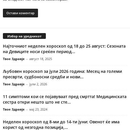
Избор на уредникот
Најточниот неделен хороскоп од 18 до 25 август: Сезоната
на Девиците носи среќен период...
Твое Здравје
-
август 18, 2025
Љубовен хороскоп за јули 2026 година: Месец на големи
пресврти, судбоносни средби и нови...
Твое Здравје
-
јули 2, 2026
11 симптоми кои се појавуваат пред смртта! Медицинската
сестра откри нешто што не сте...
Твое Здравје
-
мај 23, 2024
Неделен хороскоп од 8-ми до 14-ти јуни: Овенот ќе има
корист од незгодна позиција,...