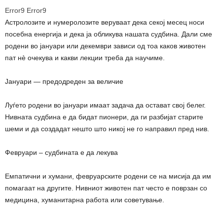
Error9
Error9
Астролозите и нумеролозите веруваат дека секој месец носи
посебна енергија и дека ја обликува нашата судбина. Дали сме
родени во јануари или декември зависи од тоа каков животен
пат нè очекува и какви лекции треба да научиме.
Јануари — предодреден за величие
Луѓето родени во јануари имаат задача да остават свој белег.
Нивната судбина е да бидат пионери, да ги разбијат старите
шеми и да создадат нешто што никој не го направил пред нив.
Февруари – судбината е да лекува
Емпатични и хумани, февруарските родени се на мисија да им
помагаат на другите. Нивниот животен пат често е поврзан со
медицина, хуманитарна работа или советување.