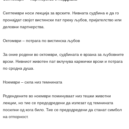
Септември носи лекција за врските. Нивната судбина е да го
пронајдат својот вистински пат преку љубов, пријателство или
деловни партнерства.
Октомври – потрага по вистинска љубов
За оние родени во октомври, судбината е врзана за љубовните
врски. Нивниот животен пат вклучува кармички врски и потрага
по сродна душа.
Ноември – сила низ темнината
Родендените во ноември поминуваат низ тешки животни
лекции, но тие се предодредени да излезат од темнината
посилни од кога било. Тие се предодредени да станат симбол
на отпорност.