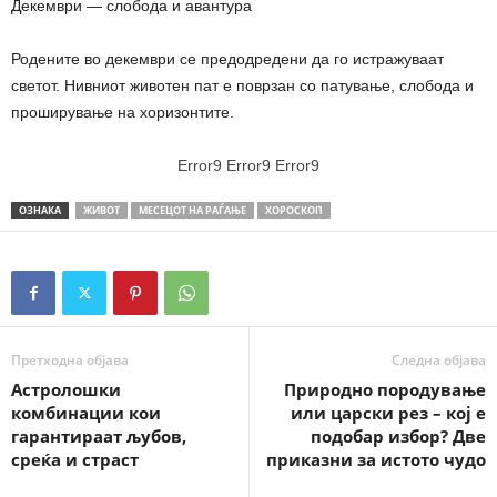
Декември — слобода и авантура
Родените во декември се предодредени да го истражуваат
светот. Нивниот животен пат е поврзан со патување, слобода и
проширување на хоризонтите.
Error9
Error9
Error9
ОЗНАКА
ЖИВОТ
МЕСЕЦОТ НА РАЃАЊЕ
ХОРОСКОП
Претходна објава
Следна објава
Астролошки
Природно породување
комбинации кои
или царски рез – кој е
гарантираат љубов,
подобар избор? Две
среќа и страст
приказни за истото чудо