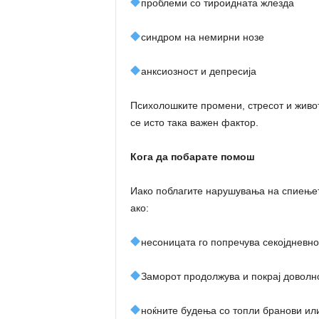
проблеми со тироидната жлезда
синдром на немирни нозе
анксиозност и депресија
Психолошките промени, стресот и живот
се исто така важен фактор.
Кога да побарате помош
Иако поблагите нарушувања на спиењет
ако:
несоницата го попречува секојдневн
Заморот продолжува и покрај доволн
ноќните будења со топли бранови ил