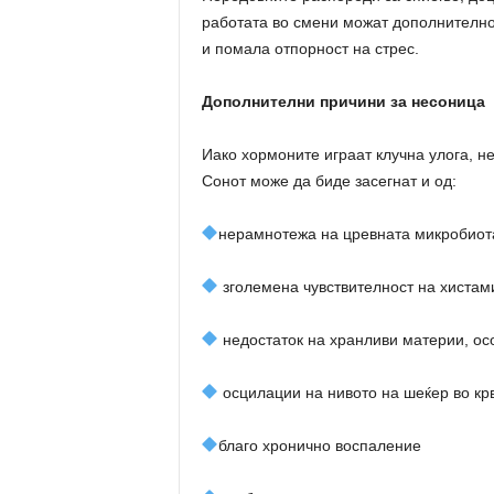
работата во смени можат дополнително
и помала отпорност на стрес.
Дополнителни причини за несоница
Иако хормоните играат клучна улога, н
Сонот може да биде засегнат и од:
нерамнотежа на цревната микробиот
зголемена чувствителност на хистам
недостаток на хранливи материи, о
осцилации на нивото на шеќер во кр
благо хронично воспаление