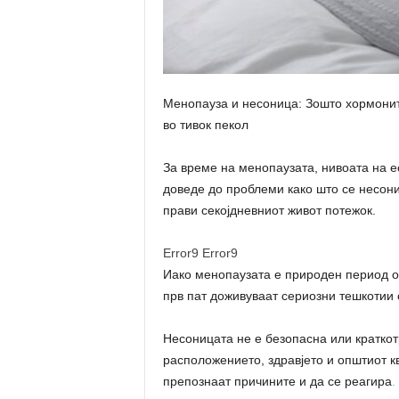
Менопауза и несоница: Зошто хормони
во тивок пекол
За време на менопаузата, нивоата на е
доведе до проблеми како што се несони
прави секојдневниот живот потежок.
Error9
Error9
Иако менопаузата е природен период од
прв пат доживуваат сериозни тешкотии 
Несоницата не е безопасна или краткотр
расположението, здравјето и општиот к
препознаат причините и да се реагира
.