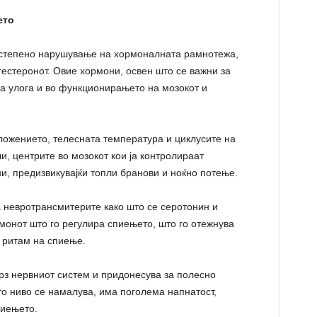
ето
остепено нарушување на хормоналната рамнотежа,
гестеронот. Овие хормони, освен што се важни за
на улога и во функционирањето на мозокот и
ложението, телесната температура и циклусите на
и, центрите во мозокот кои ја контролираат
и, предизвикувајќи топли бранови и ноќно потење.
а невротрансмитерите како што се серотонин и
монот што го регулира спиењето, што го отежнува
 ритам на спиење.
рз нервниот систем и придонесува за полесно
то ниво се намалува, има поголема напнатост,
пиењето.