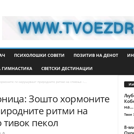
АЧ
ПСИХОЛОШКИ СОВЕТИ
ПОЗИТИВ НА ДЕНОТ
ИН
 ГИМНАСТИКА
СВЕТСКИ ДЕСТИНАЦИИ
ормоните ги нарушуваат природните ритми на спиење –...
Из
оница: Зошто хормоните
Љубо
Кобн
на...
риродните ритми на
Твое 
 тивок пекол
8-ми
Охр
0