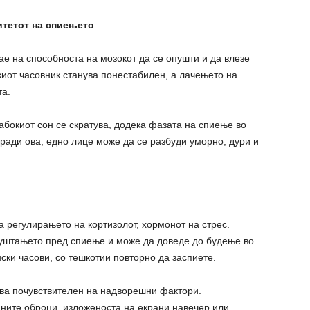
итетот на спиењето
е на способноста на мозокот да се опушти и да влезе
иот часовник станува понестабилен, а лачењето на
та.
абокиот сон се скратува, додека фазата на спиење во
оради ова, едно лице може да се разбуди уморно, дури и
 регулирањето на кортизолот, хормонот на стрес.
пуштањето пред спиење и може да доведе до будење во
нски часови, со тешкотии повторно да заспиете.
ува почувствителен на надворешни фактори.
ните оброци, изложеноста на екрани навечер или