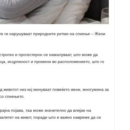
те ги нарушуваат природните ритми на спиење – Жени
строген и прогестерон се намалуваат, што може да
ца, исцрпеност и промени во расположението, што го
 животот низ кој минуваат повеќето жени, многумина за
со спиењето.
ајна појава, таа може значително да влијае на
валитет на живот, поради што е важно навреме да се