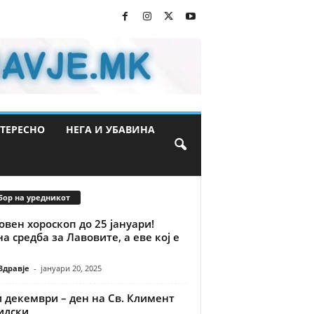
ТЕРЕСНО
НЕГА И УБАВИНА
бор на уредникот
вен хороскоп до 25 јануари!
а средба за Лавовите, а еве кој е
Здравје
-
јануари 20, 2025
 декември – ден на Св. Климент
идски