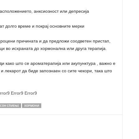
расположението, анксиозност или депресија
т долго време и покрај основните мерки
 процени причината и да предложи соодветен пристап,
ци во исхраната до хормонална или друга терапија.
ди како што се ароматерапија или акупунктура , важно е
и лекарот да биде запознаен со сите чекори, така што
rror9
Error9
Error9
СОН СПИЕЊЕ
ХОРМОНИ