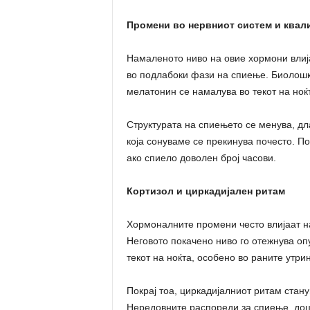
Промени во нервниот систем и квал
Намаленото ниво на овие хормони влија
во подлабоки фази на спиење. Биолошк
мелатонин се намалува во текот на ноќ
Структурата на спиењето се менува, дл
која сонуваме се прекинува почесто. П
ако спиело доволен број часови.
Кортизол и циркадијален ритам
Хормоналните промени често влијаат на
Неговото покачено ниво го отежнува о
текот на ноќта, особено во раните утри
Покрај тоа, циркадијалниот ритам стан
Нередовните распореди за спиење, доц