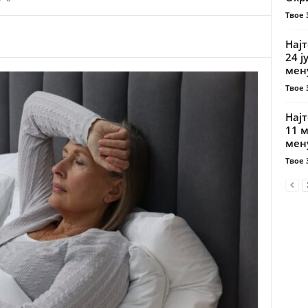
Твое 
Најт
24 ј
мену
Твое 
Најт
11 м
мену
Твое 