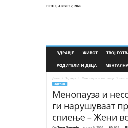
ПЕТОК, АВГУСТ 7, 2026
Т
в
о
е
З
д
р
ЗДРАВЈЕ
ЖИВОТ
ТВОЈ ГОТВ
а
в
РОДИТЕЛИ И ДЕЦА
МЕНТАЛНА
ј
е
Дома
Здравје
Менопауза и несоница: Зошто х
ЗДРАВЈЕ
Менопауза и нес
ги нарушуваат п
спиење – Жени во
Од
Твое Здравје
-
април 6, 2026
928