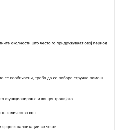
ните околности што често го придружуваат овој период
о се вообичаени, треба да се побара стручна помош
ото функционирање и концентрацијата
ото количество сон
и срцеви палпитации се чести