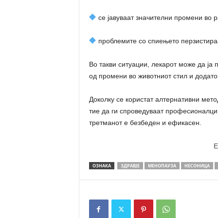
се јавуваат значителни промени во 
проблемите со спиењето перзистираа
Во такви ситуации, лекарот може да ја
од промени во животниот стил и додато
Доколку се користат алтернативни мето
тие да ги спроведуваат професионалци 
третманот е безбеден и ефикасен.
E
ОЗНАКА
ЗДРАВЈЕ
МЕНОПАУЗА
НЕСОНИЦА