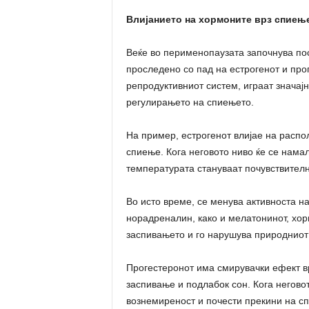
Влијанието на хормоните врз спиењ
Веќе во перименопаузата започнува п
проследено со пад на естрогенот и про
репродуктивниот систем, играат значај
регулирањето на спиењето.
На пример, естрогенот влијае на распо
спиење. Кога неговото ниво ќе се намал
температурата стануваат почувствителн
Во исто време, се менува активноста н
норадреналин, како и мелатонинот, хор
заспивањето и го нарушува природниот
Прогестеронот има смирувачки ефект в
заспивање и подлабок сон. Кога негово
вознемиреност и почести прекини на с