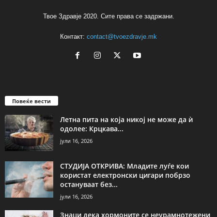
Твое Здравје 2020. Сите права се задржани.
Контакт:
contact@tvoezdravje.mk
Повеќе вести
Летна пита на која никој не може да ѝ
одолее: Крцкава...
јули 16, 2026
СТУДИЈА ОТКРИВА: Младите луѓе кои
користат електронски цигари побрзо
остануваат без...
јули 16, 2026
Знаци дека хормоните се неурамнотежени