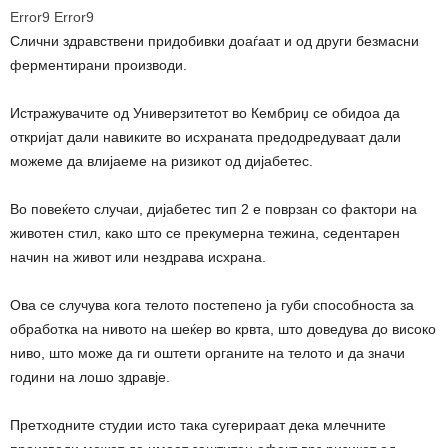
Error9
Error9
Слични здравствени придобивки доаѓаат и од други безмасни
ферментирани производи.
Истражувачите од Универзитетот во Кембриџ се обидоа да
откријат дали навиките во исхраната предодредуваат дали
можеме да влијаеме на ризикот од дијабетес.
Во повеќето случаи, дијабетес тип 2 е поврзан со фактори на
животен стил, како што се прекумерна тежина, седентарен
начин на живот или нездрава исхрана.
Ова се случува кога телото постепено ја губи способноста за
обработка на нивото на шеќер во крвта, што доведува до високо
ниво, што може да ги оштети органите на телото и да значи
години на лошо здравје.
Претходните студии исто така сугерираат дека млечните