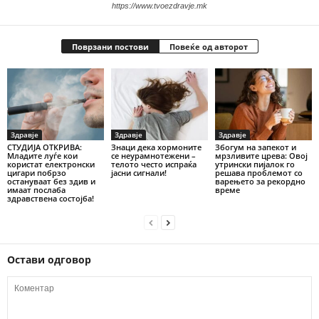
https://www.tvoezdravje.mk
Поврзани постови
Повеќе од авторот
Здравје
Здравје
Здравје
СТУДИЈА ОТКРИВА:
Знаци дека хормоните
Збогум на запекот и
Младите луѓе кои
се неурамнотежени –
мрзливите црева: Овој
користат електронски
телото често испраќа
утрински пијалок го
цигари побрзо
јасни сигнали!
решава проблемот со
остануваат без здив и
варењето за рекордно
имаат послаба
време
здравствена состојба!
Остави одговор