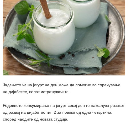
Јадењето чаша јогурт на ден може да помогне во спречување
на дијабетес, велат истражувачите.
Редовното консумирање на јогурт секој ден го намалува ризикот
од развој на дијабетес тип 2 за повеќе од една четвртина,
според наодите од новата студија.