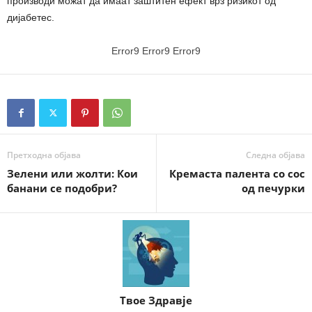
производи можат да имаат заштитен ефект врз ризикот од
дијабетес.
Error9
Error9
Error9
Претходна објава
Следна објава
Зелени или жолти: Кои
Кремаста палента со сос
банани се подобри?
од печурки
Твое Здравје