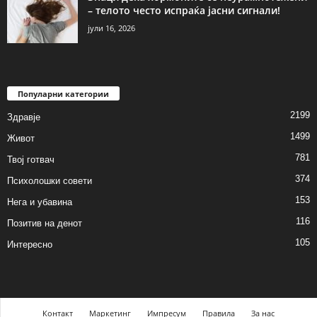
– телото често испраќа јасни сигнали!
јули 16, 2026
Популарни категории
2199
Здравје
1499
Живот
781
Твој готвач
374
Психолошки совети
153
Нега и убавина
116
Позитив на денот
105
Интересно
Контакт
Маркетинг
Импресум
Правила
За нас