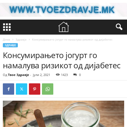
Дома
Здравје
Консумирањето јогурт го намалува ризикот од дијабетес
ЗДРАВЈЕ
Консумирањето јогурт го
намалува ризикот од дијабетес
Од
Твое Здравје
-
јули 2, 2021
1423
0