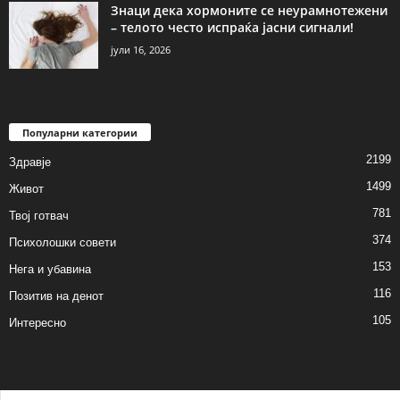
Знаци дека хормоните се неурамнотежени
– телото често испраќа јасни сигнали!
јули 16, 2026
Популарни категории
2199
Здравје
1499
Живот
781
Твој готвач
374
Психолошки совети
153
Нега и убавина
116
Позитив на денот
105
Интересно