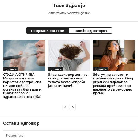
Твое Здравје
https://www.tvoezdravje.mk
Поврзани постови
Повеќе од авторот
Здравје
Здравје
Здравје
СТУДИЈА ОТКРИВА:
Знаци дека хормоните
Збогум на запекот и
Младите луѓе кои
се неурамнотежени –
мрзливите црева: Овој
користат електронски
телото често испраќа
утрински пијалок го
цигари побрзо
јасни сигнали!
решава проблемот со
остануваат без здив и
варењето за рекордно
имаат послаба
време
здравствена состојба!
Остави одговор