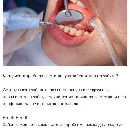
Колку често треба да се отстранува забен камен од забите?
Се јавува кога забниот плак се стврднува и се врзува за
површината на забот, а единствениот начин да се отстрани е со
професионално чистење кај стоматолог
.
Error9
Error9
Забен камен не е само естетски проблем – може да доведе до