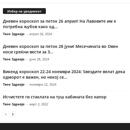
Избор на уредникот
Дневен хороскоп за петок 26 април! На Лавовите им е
потребна љубов како од...
Твое Здравје
-
април 26, 2024
Дневен хороскоп за петок 28 јуни! Месечината во Овен
носи среќни вести за 3...
Твое Здравје
-
јуни 28, 2024
Викенд хороскоп 22-24 ноември 2024: Ѕвездите велат дека
одморот е важен, но некој се...
Твое Здравје
-
ноември 22, 2024
Исчистете ги стаклата на туш кабината без напор
Твое Здравје
-
март 2, 2022