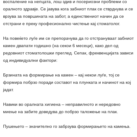
воспаление на непцата, лош здив и посериозни проблеми со
оралното здравје. Се јавува кога забниот плак се стврднува и се
врзува за површината на забот, а единствениот начин да се
отстрани е преку професионално чистење кај стоматолог.
На повеќето луѓе им се препорачува да го отстрануваат забниот
камен двапати годишно (на секои 6 месеци), како дел од
редовниот стоматолошки преглед. Сепак, фреквенцијата зависи
од индивидуални фактори:
Брзината на формирање на камен – кај некои луѓе, тој се
формира побрзо поради составот на плунката и начинот на кој
јадат.
Навики во оралната хигиена – неправилното и нередовно
миење на забите доведува до побрзо таложење на плак.
Пушењето – значително го забрзува формирањето на камења.