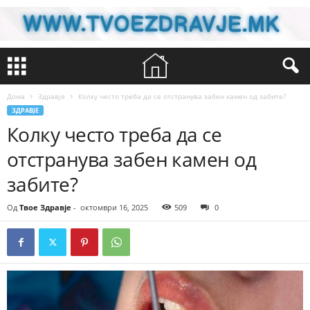
Дома
Здравје
Колку често треба да се отстранува забен камен од забите?
ЗДРАВЈЕ
Колку често треба да се
отстранува забен камен од
забите?
Од
Твое Здравје
-
октомври 16, 2025
509
0