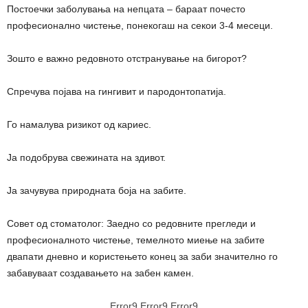
Постоечки заболувања на непцата – бараат почесто
професионално чистење, понекогаш на секои 3-4 месеци.
Зошто е важно редовното отстранување на бигорот?
Спречува појава на гингивит и пародонтопатија.
Го намалува ризикот од кариес.
Ја подобрува свежината на здивот.
Ја зачувува природната боја на забите.
Совет од стоматолог: Заедно со редовните прегледи и
професионалното чистење, темелното миење на забите
двапати дневно и користењето конец за заби значително го
забавуваат создавањето на забен камен.
Error9
Error9
Error9