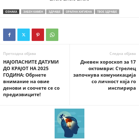
ОЗНАКА
ЗАБЕН КАМЕН
ЗДРАВЈЕ
ОРАЛНА ХИГИЕНА
ТВОЕ ЗДРАВЈЕ
Претходна објава
Следна објава
НАЈОПАСНИТЕ ДАТУМИ
Дневен хороскоп за 17
ДО КРАЈОТ НА 2025
октомври: Стрелец
ГОДИНА: Обрнете
започнува комуникација
внимание на овие
со личност која го
денови и соочете се со
инспирира
предизвиците!