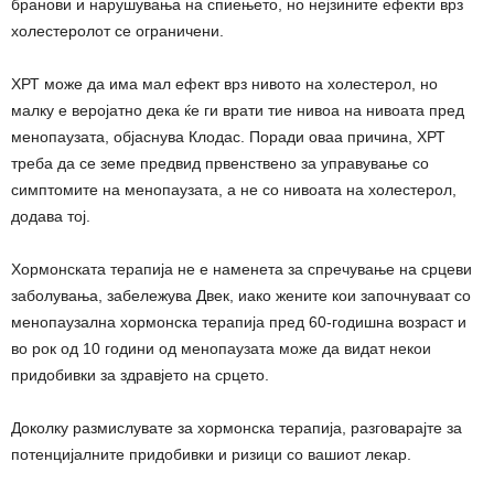
бранови и нарушувања на спиењето, но нејзините ефекти врз
холестеролот се ограничени.
ХРТ може да има мал ефект врз нивото на холестерол, но
малку е веројатно дека ќе ги врати тие нивоа на нивоата пред
менопаузата, објаснува Клодас. Поради оваа причина, ХРТ
треба да се земе предвид првенствено за управување со
симптомите на менопаузата, а не со нивоата на холестерол,
додава тој.
Хормонската терапија не е наменета за спречување на срцеви
заболувања, забележува Двек, иако жените кои започнуваат со
менопаузална хормонска терапија пред 60-годишна возраст и
во рок од 10 години од менопаузата може да видат некои
придобивки за здравјето на срцето.
Доколку размислувате за хормонска терапија, разговарајте за
потенцијалните придобивки и ризици со вашиот лекар.