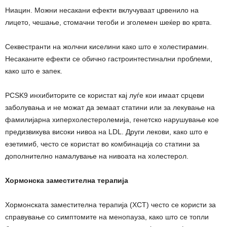
Ниацин. Можни несакани ефекти вклучуваат црвенило на
лицето, чешање, стомачни тегоби и зголемен шеќер во крвта.
Секвестранти на жолчни киселини како што е холестирамин.
Несаканите ефекти се обично гастроинтестинални проблеми,
како што е запек.
PCSK9 инхибиторите се користат кај луѓе кои имаат срцеви
заболувања и не можат да земаат статини или за лекување на
фамилијарна хиперхолестеролемија, генетско нарушување кое
предизвикува високи нивоа на LDL. Други лекови, како што е
езетимиб, често се користат во комбинација со статини за
дополнително намалување на нивоата на холестерол.
Хормонска заместителна терапија
Хормонската заместителна терапија (ХСТ) често се користи за
справување со симптомите на менопауза, како што се топли