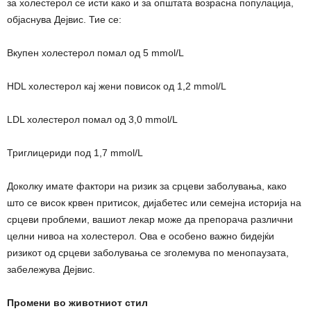
за холестерол се исти како и за општата возрасна популација,
објаснува Дејвис. Тие се:
Вкупен холестерол помал од 5 mmol/L
HDL холестерол кај жени повисок од 1,2 mmol/L
LDL холестерол помал од 3,0 mmol/L
Триглицериди под 1,7 mmol/L
Доколку имате фактори на ризик за срцеви заболувања, како
што се висок крвен притисок, дијабетес или семејна историја на
срцеви проблеми, вашиот лекар може да препорача различни
целни нивоа на холестерол. Ова е особено важно бидејќи
ризикот од срцеви заболувања се зголемува по менопаузата,
забележува Дејвис.
Промени во животниот стил