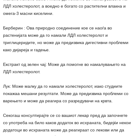
ЛДЛ холестеролот, а воедно е богато со растителни влакна и
омега-3 масни киселини.
Берберин : Ова природно соединение кое се наоѓа во
растенијата може да го намали ЛДЛ холестеролот и
триглицеридите, но може да предизвика дигестивни проблеми
како дијареја и гадење.
Екстракт од зелен чај: Може да помогне во намалувањето на
ЛДЛ холестеролот.
Лук: Може малку да го намали холестеролот, иако студиите
покажаа мешани резултати. Може да предизвика проблеми со
варењето и може да реагира со разредувачи на крвта.
Секогаш консултирајте се со вашиот лекар пред да започнете
со употреба на било каков додаток во исхраната, бидејќи некои
додатоци во исхраната може да реагираат со лекови или да