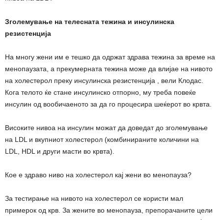
Зголемување на телесната тежина и инсулинска
резистенција
На многу жени им е тешко да одржат здрава тежина за време на
менопаузата, а прекумерната тежина може да влијае на нивото
на холестерол преку инсулинска резистенција , вели Клодас.
Кога телото ќе стане инсулинско отпорно, му треба повеќе
инсулин од вообичаеното за да го процесира шеќерот во крвта.
Високите нивоа на инсулин можат да доведат до зголемување
на LDL и вкупниот холестерол (комбинираните количини на
LDL, HDL и други масти во крвта).
Кое е здраво ниво на холестерол кај жени во менопауза?
За тестирање на нивото на холестерол се користи мал
примерок од крв. За жените во менопауза, препорачаните цели