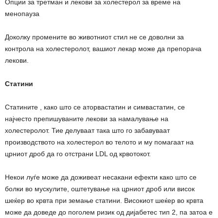
Опции за третман и лекови за холестерол за време на
менопауза
Доколку промените во животниот стил не се доволни за
контрола на холестеролот, вашиот лекар може да препорача
лекови.
Статини
Статините , како што се аторвастатин и симвастатин, се
најчесто препишуваните лекови за намалување на
холестеролот. Тие делуваат така што го забавуваат
производството на холестерол во телото и му помагаат на
црниот дроб да го отстрани LDL од крвотокот.
Некои луѓе може да доживеат несакани ефекти како што се
болки во мускулите, оштетување на црниот дроб или висок
шеќер во крвта при земање статини. Високиот шеќер во крвта
може да доведе до поголем ризик од дијабетес тип 2, па затоа е