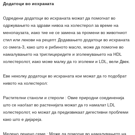
Додатоци во исхраната
Одредени додатоци во исхраната можат да помогнат во
одржувањето на здрави нивоа на холестерол за време на
менопаузата, иако тие не се замена за промени во животниот
стил или лекови на рецепт. Додавањето додатоци во исхраната
со омега-3, како што е рибиното масло, може да помогне во
намалувањето на триглицеридите и зголемувањето на HDL
холестеролот, иако може малку да го зголеми и LDL, вели Двек.
Еве неколку додатоци во исхраната кои можат да го подобрат
нивото на холестерол:
Растителни станоли и стероли : Овие природни соединенија
што се наоѓаат во растенијата можат да го намалат LDL
холестеролот, но можат да предизвикаат дигестивни проблеми
како што е дијареја.
Мелено ленено семе : Може да помогне во намалувањето на