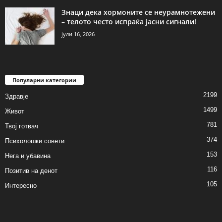
Знаци дека хормоните се неурамнотежени
– телото често испраќа јасни сигнали!
јули 16, 2026
Популарни категории
2199
Здравје
1499
Живот
781
Твој готвач
374
Психолошки совети
153
Нега и убавина
116
Позитив на денот
105
Интересно