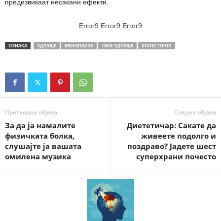
предизвикаат несакани ефекти.
Error9
Error9
Error9
ОЗНАКА
ЗДРАВЈЕ
МЕНОПАУЗА
ТВОЕ ЗДРАВЈЕ
ХОЛЕСТЕРОЛ
Претходна објава
Следна објава
За да ја намалите
Диететичар: Сакате да
физичката болка,
живеете подолго и
слушајте ја вашата
поздраво? Јадете шест
омилена музика
суперхрани почесто