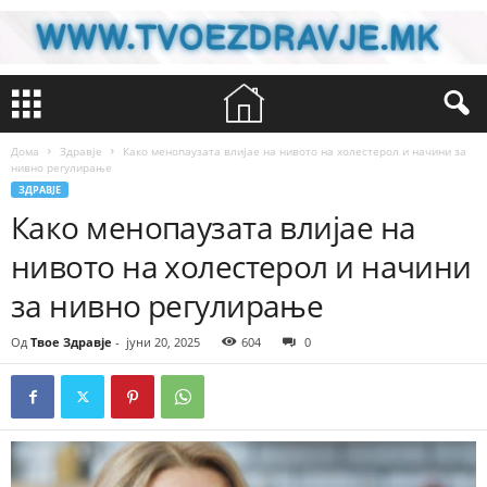
Дома
Здравје
Како менопаузата влијае на нивото на холестерол и начини за
нивно регулирање
ЗДРАВЈЕ
Како менопаузата влијае на
нивото на холестерол и начини
за нивно регулирање
Од
Твое Здравје
-
јуни 20, 2025
604
0