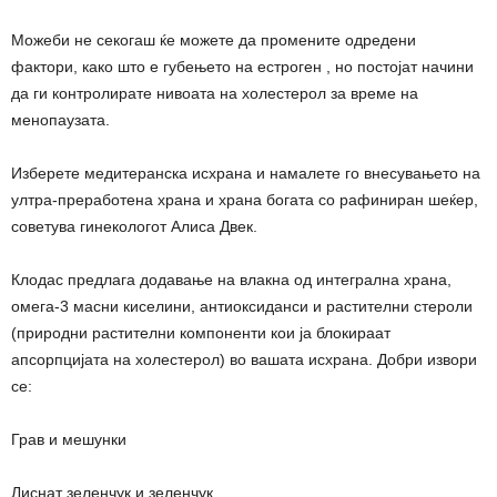
Можеби не секогаш ќе можете да промените одредени
фактори, како што е губењето на естроген , но постојат начини
да ги контролирате нивоата на холестерол за време на
менопаузата.
Изберете медитеранска исхрана и намалете го внесувањето на
ултра-преработена храна и храна богата со рафиниран шеќер,
советува гинекологот Алиса Двек.
Клодас предлага додавање на влакна од интегрална храна,
омега-3 масни киселини, антиоксиданси и растителни стероли
(природни растителни компоненти кои ја блокираат
апсорпцијата на холестерол) во вашата исхрана. Добри извори
се:
Грав и мешунки
Лиснат зеленчук и зеленчук