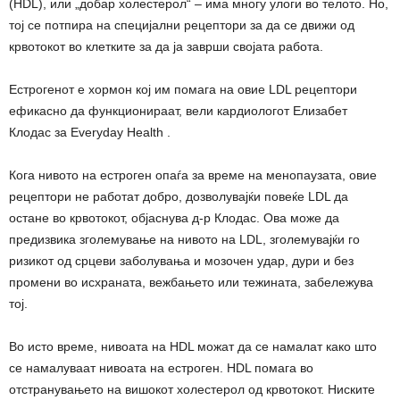
(HDL), или „добар холестерол“ – има многу улоги во телото. Но,
тој се потпира на специјални рецептори за да се движи од
крвотокот во клетките за да ја заврши својата работа.
Естрогенот е хормон кој им помага на овие LDL рецептори
ефикасно да функционираат, вели кардиологот Елизабет
Клодас за Everyday Health .
Кога нивото на естроген опаѓа за време на менопаузата, овие
рецептори не работат добро, дозволувајќи повеќе LDL да
остане во крвотокот, објаснува д-р Клодас. Ова може да
предизвика зголемување на нивото на LDL, зголемувајќи го
ризикот од срцеви заболувања и мозочен удар, дури и без
промени во исхраната, вежбањето или тежината, забележува
тој.
Во исто време, нивоата на HDL можат да се намалат како што
се намалуваат нивоата на естроген. HDL помага во
отстранувањето на вишокот холестерол од крвотокот. Ниските