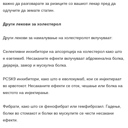
важно да разговарате за ризиците со вашиот лекар пред да
одлучите да земате статин.
Други лекови за холестерол
Други лекови за намалување на холестеролот вклучуваат:
Селективни инхибитори на апсорпција на холестерол како што
е езетимиб. Несаканите ефекти вклучуваат абдоминална болка,
дијареја, замор и мускулна болка.
PCSK9 инхибитори, како што е еволокумаб, кои се инјектираат
во крвотокот. Несаканите ефекти се оток, чешање или болка на
местото на инјектирање.
Фибрати, како што се фенофибрат или гемфиброзил. Гадење,
болки во стомакот и болки во мускулите се чести несакани
ефекти.