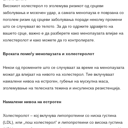
Високиот холестерол го зголемува ризикот од срцеви
заболувања и мозочен удар, а самата менопауза е поврзана со
поголем ризик од срцеви заболувања поради неколку промени
што се случуваат во телото. За да го одржите здравјето на
вашето срце, важно е да разберете како менопаузата влијае на
холестеролот и како можете да го контролирате.
Врската помеѓу менопаузата и холестеролот
Некои од промените што се случуваат за време на менопаузата
можат да влијаат на нивото на холестерол. Тие вклучуваат
намалени нивоа на естроген, губење на мускулна маса,
зголемување на телесната тежина и инсулинска резистенција.
Намалени нивоа на естроген
Холестеролот – кој вклучува липопротеини со ниска густина
(LDL), или „лош холестерол“ и липопротеини со висока густина