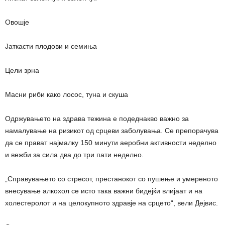
Овошје
Јаткасти плодови и семиња
Цели зрна
Масни риби како лосос, туна и скуша
Одржувањето на здрава тежина е подеднакво важно за
намалување на ризикот од срцеви заболувања. Се препорачува
да се прават најмалку 150 минути аеробни активности неделно
и вежби за сила два до три пати неделно.
„Справувањето со стресот, престанокот со пушење и умереното
внесување алкохол се исто така важни бидејќи влијаат и на
холестеролот и на целокупното здравје на срцето“, вели Дејвис.