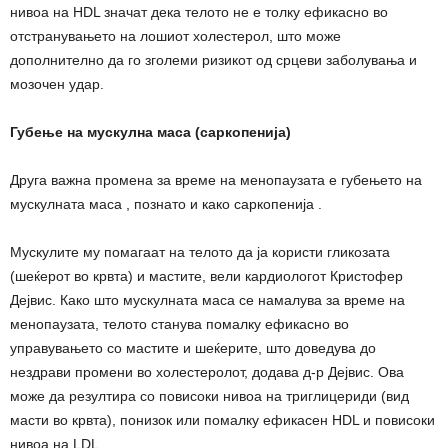
нивоа на HDL значат дека телото не е толку ефикасно во
отстранувањето на лошиот холестерол, што може
дополнително да го зголеми ризикот од срцеви заболувања и
мозочен удар.
Губење на мускулна маса (саркопенија)
Друга важна промена за време на менопаузата е губењето на
мускулната маса , познато и како саркопенија .
Мускулите му помагаат на телото да ја користи гликозата
(шеќерот во крвта) и мастите, вели кардиологот Кристофер
Дејвис. Како што мускулната маса се намалува за време на
менопаузата, телото станува помалку ефикасно во
управувањето со мастите и шеќерите, што доведува до
нездрави промени во холестеролот, додава д-р Дејвис. Ова
може да резултира со повисоки нивоа на триглицериди (вид
масти во крвта), понизок или помалку ефикасен HDL и повисоки
нивоа на LDL .