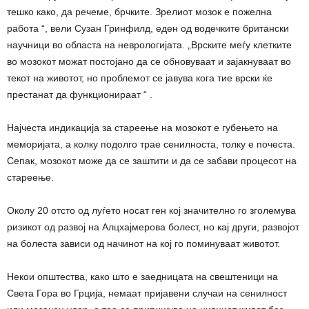
тешко како, да речеме, брчките. Зрелиот мозок е пожелна
работа “, вели Сузан Гринфилд, еден од водечките британски
научници во областа на неврологијата. „Врските меѓу клетките
во мозокот можат постојано да се обновуваат и зајакнуваат во
текот на животот, но проблемот се јавува кога тие врски ќе
престанат да функционираат “ .
Најчеста индикација за стареење на мозокот е губењето на
меморијата, а колку подолго трае сенилноста, толку е почеста.
Сепак, мозокот може да се заштити и да се забави процесот на
стареење.
Околу 20 отсто од луѓето носат ген кој значително го зголемува
ризикот од развој на Алцхајмерова болест, но кај други, развојот
на болеста зависи од начинот на кој го поминуваат животот.
Некои општества, како што е заедницата на свештеници на
Света Гора во Грција, немаат пријавени случаи на сенилност