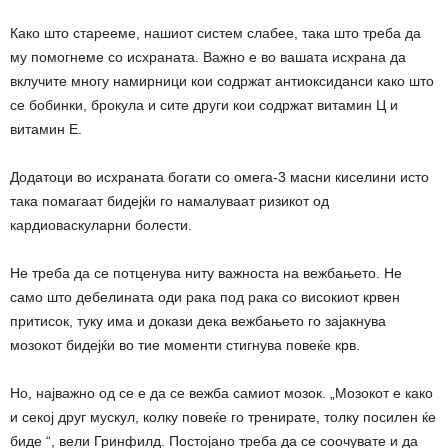
Како што старееме, нашиот систем слабее, така што треба да
му помогнеме со исхраната. Важно е во вашата исхрана да
вклучите многу намирници кои содржат антиоксиданси како што
се бобинки, брокула и сите други кои содржат витамин Ц и
витамин Е.
Додатоци во исхраната богати со омега-3 масни киселини исто
така помагаат бидејќи го намалуваат ризикот од
кардиоваскуларни болести.
Не треба да се потценува ниту важноста на вежбањето. Не
само што дебелината оди рака под рака со високиот крвен
притисок, туку има и докази дека вежбањето го зајакнува
мозокот бидејќи во тие моменти стигнува повеќе крв.
Но, најважно од се е да се вежба самиот мозок. „Мозокот е како
и секој друг мускул, колку повеќе го тренирате, толку посилен ќе
биде “, вели Гринфилд. Постојано треба да се соочувате и да