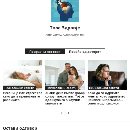
Твое Здравје
https://www.tvoezdravje.mk
Поврзани постови
Повеќе од авторот
Психолошки совети
Психолошки совети
Психолошки совети
Несоница или стрес? Еве
Знаци дека имате добар
Како да го одржите
како да ја препознаете
сопруг покрај вас: Тој се
менталното здравје во
разликата
одликува со 5 клучни
неизвесни времиња –
квалитети
совети од психолог
Остави одговор