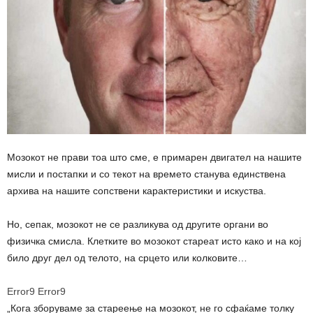
Мозокот не прави тоа што сме, е примарен двигател на нашите
мисли и постапки и со текот на времето станува единствена
архива на нашите сопствени карактеристики и искуства.
Но, сепак, мозокот не се разликува од другите органи во
физичка смисла. Клетките во мозокот стареат исто како и на кој
било друг дел од телото, на срцето или колковите…
Error9
Error9
„Кога зборуваме за стареење на мозокот, не го сфаќаме толку