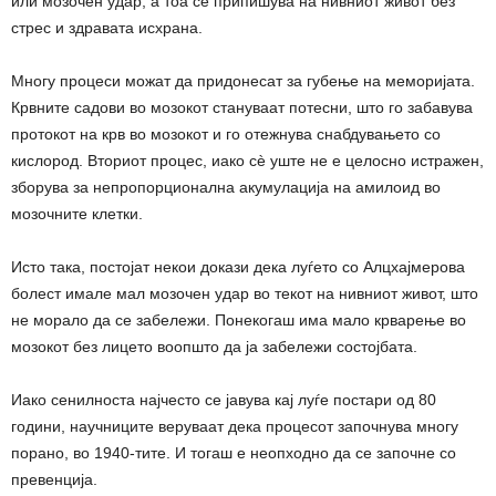
или мозочен удар, а тоа се припишува на нивниот живот без
стрес и здравата исхрана.
Многу процеси можат да придонесат за губење на меморијата.
Крвните садови во мозокот стануваат потесни, што го забавува
протокот на крв во мозокот и го отежнува снабдувањето со
кислород. Вториот процес, иако сè уште не е целосно истражен,
зборува за непропорционална акумулација на амилоид во
мозочните клетки.
Исто така, постојат некои докази дека луѓето со Алцхајмерова
болест имале мал мозочен удар во текот на нивниот живот, што
не морало да се забележи. Понекогаш има мало крварење во
мозокот без лицето воопшто да ја забележи состојбата.
Иако сенилноста најчесто се јавува кај луѓе постари од 80
години, научниците веруваат дека процесот започнува многу
порано, во 1940-тите. И тогаш е неопходно да се започне со
превенција.