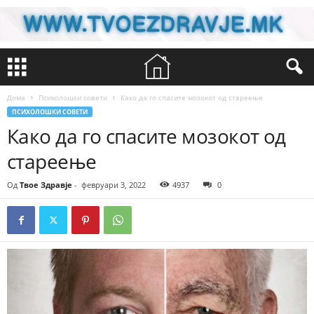
Дома
Психолошки совети
Како да го спасите мозокот од стареење
ПСИХОЛОШКИ СОВЕТИ
Како да го спасите мозокот од
стареење
Од
Твое Здравје
-
февруари 3, 2022
4937
0