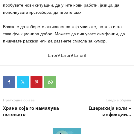
пробувате нови ситуации, да учите нови работи, јазици, да
пополнувате крстозбори, да играте шах.
Важно е да изберете активност во која уживате, но која исто
така функционира добро. Можете да пишувате симфонии, да
пишувате раскази или да развиете смисла за хумор.
Error9
Error9
Error9
Претходна објава
Следна објава
Храна која го намалува
Ешерихија коли –
потењето
инфекции…