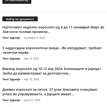
Избор на уредникот
Најточниот неделен хороскоп од 4 до 11 ноември! Марс во
Лав носи големи промени...
Твое Здравје
-
ноември 4, 2024
5 најдосадни хороскопски знаци – Ве излудуваат, требаат
челични нерви
Твое Здравје
-
мај 19, 2025
Викенд хороскоп од 10-12 мај 2024: Близнаците и Јарецот
треба да размислуваат за долгорочни...
Твое Здравје
-
мај 10, 2024
Дневен хороскоп за петок, 27 јуни: Биковите очекуваат
успех во управувањето, а Јарците имаат...
Твое Здравје
-
јуни 27, 2025