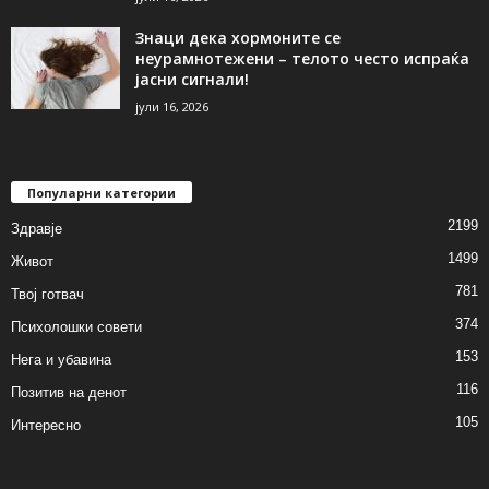
Знаци дека хормоните се
неурамнотежени – телото често испраќа
јасни сигнали!
јули 16, 2026
Популарни категории
2199
Здравје
1499
Живот
781
Твој готвач
374
Психолошки совети
153
Нега и убавина
116
Позитив на денот
105
Интересно