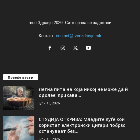
Твое Здравје 2020. Сите права се задржани.
Контакт:
contact@tvoezdravje.mk
Повеќе вести
Летна пита на која никој не може да ѝ
одолее: Крцкава...
јули 16, 2026
СТУДИЈА ОТКРИВА: Младите луѓе кои
користат електронски цигари побрзо
остануваат без...
јули 16, 2026