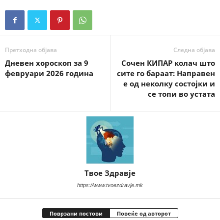
Претходна објава
Следна објава
Дневен хороскоп за 9
Сочен КИПАР колач што
февруари 2026 година
сите го бараат: Направен
е од неколку состојки и
се топи во устата
Твое Здравје
https://www.tvoezdravje.mk
Поврзани постови
Повеќе од авторот