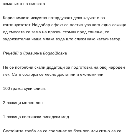
земањето на смесата.
Корисничките искуства потврдуваат дека клучот е во
континуитетот. Најдобар ефект се постигнува кога една лажица
од смесата се зема на празен стомак пред спиење, со
задолжителна чаша млака вода што служи како катализатор.
Рецепт и правилна подготовка
Не се потребни скапи додатоци за подготовка на овој народен
лек. Сите состојки се лесно достапни и економични:
100 грама суви сливи.
2 лажици мелен лен.
1 лажица вистински ливадски мед.
Состојките треба да се соединат во блендер или ситно да се