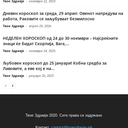
Твое Здравје
-
ноември 22, 2023
Дневен хороскоп за среда, 29 април: Овенот напредува на
работа, Раковите се заљубуваат безмилосно
Твое Здравје
-
април 29, 2026
НЕДЕЛЕН ХОРОСКОП од 24 до 30 ноември – Најсреќните
знаци ќе бидат Скорпија, Вага,...
Твое Здравје
-
ноември 24, 2025
Љубовен хороскоп до 25 јануари! Кобна средба за
Лавовите, а еве кој е на...
Твое Здравје
-
јануари 20, 2025
Твое Здравје 2020. Сите права се задржани.
Контакт:
contact@tvoezdravje.mk