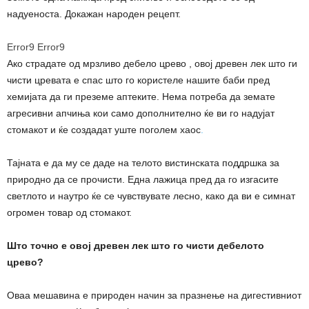
надуеноста. Докажан народен рецепт.
Error9
Error9
Ако страдате од мрзливо дебело црево , овој древен лек што ги
чисти цревата е спас што го користеле нашите баби пред
хемијата да ги преземе аптеките. Нема потреба да земате
агресивни апчиња кои само дополнително ќе ви го надујат
стомакот и ќе создадат уште поголем хаос
.
Тајната е да му се даде на телото вистинската поддршка за
природно да се прочисти. Една лажица пред да го изгасите
светлото и наутро ќе се чувствувате лесно, како да ви е симнат
огромен товар од стомакот.
Што точно е овој древен лек што го чисти дебелото
црево?
Оваа мешавина е природен начин за празнење на дигестивниот