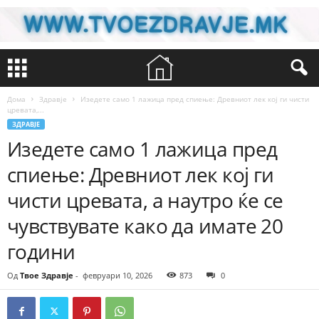
Дома
Здравје
Изедете само 1 лажица пред спиење: Древниот лек кој ги чисти
цревата,...
ЗДРАВЈЕ
Изедете само 1 лажица пред
спиење: Древниот лек кој ги
чисти цревата, а наутро ќе се
чувствувате како да имате 20
години
Од
Твое Здравје
-
февруари 10, 2026
873
0