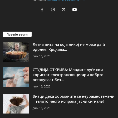
Повеќе вести
Летна пита на која никој не може да ѝ
одолее: Крцкава...
јули 16, 2026
СТУДИЈА ОТКРИВА: Младите луѓе кои
користат електронски цигари побрзо
остануваат без...
јули 16, 2026
Знаци дека хормоните се неурамнотежени
– телото често испраќа јасни сигнали!
јули 16, 2026