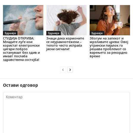
Здравје
Здравје
Здравје
СТУДИЈА ОТКРИВА:
Знаци дека хормоните
Збогум на запекот и
Младите луѓе кои
се неурамнотежени –
мрзливите црева: Овој
користат електронски
телото често испраќа
утрински пијалок го
цигари побрзо
јасни сигнали!
решава проблемот со
остануваат без здив и
варењето за рекордно
имаат послаба
време
здравствена состојба!
Остави одговор