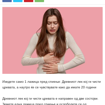
Изедете само 1 лажица пред спиење: Древниот лек кој ги чисти
цревата, а наутро ќе се чувствувате како да имате 20 години
Древниот лек кој ги чисти цревата е направен од две состојки.
Земете една лажица пред спиење и ослободете се од