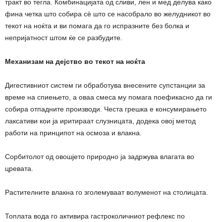
тракт во тегла. Комбинацијата од сливи, лен и мед делува како
фина четка што собира сè што се насобрало во желудникот во
текот на ноќта и ви помага да го испразните без болка и
непријатност штом ќе се разбудите.
Механизам на дејство во текот на ноќта
Дигестивниот систем ги обработува внесените супстанции за
време на спиењето, а оваа смеса му помага поефикасно да ги
собира отпадните производи. Честа грешка е консумирањето
лаксативи кои ја иритираат слузницата, додека овој метод
работи на принципот на осмоза и влакна.
Сорбитолот од овошјето природно ја задржува влагата во
цревата.
Растителните влакна го зголемуваат волуменот на столицата.
Топлата вода го активира гастроколичниот рефлекс по