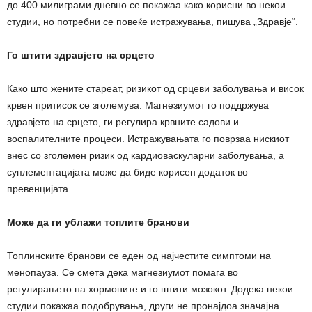
до 400 милиграми дневно се покажаа како корисни во некои
студии, но потребни се повеќе истражувања, пишува „Здравје“.
Го штити здравјето на срцето
Како што жените стареат, ризикот од срцеви заболувања и висок
крвен притисок се зголемува. Магнезиумот го поддржува
здравјето на срцето, ги регулира крвните садови и
воспалителните процеси. Истражувањата го поврзаа нискиот
внес со зголемен ризик од кардиоваскуларни заболувања, а
суплементацијата може да биде корисен додаток во
превенцијата.
Може да ги ублажи топлите бранови
Топлинските бранови се еден од најчестите симптоми на
менопауза. Се смета дека магнезиумот помага во
регулирањето на хормоните и го штити мозокот. Додека некои
студии покажаа подобрувања, други не пронајдоа значајна