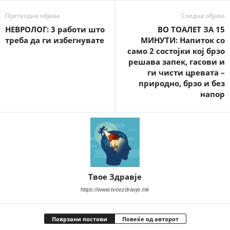
Претходна објава
Следна објава
НЕВРОЛОГ: 3 работи што
ВО ТОАЛЕТ ЗА 15
треба да ги избегнувате
МИНУТИ: Напиток со
само 2 состојки кој брзо
решава запек, гасови и
ги чисти цревата –
природно, брзо и без
напор
Твое Здравје
https://www.tvoezdravje.mk
Поврзани постови
Повеќе од авторот