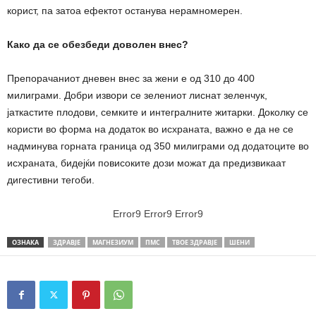
корист, па затоа ефектот останува нерамномерен.
Како да се обезбеди доволен внес?
Препорачаниот дневен внес за жени е од 310 до 400
милиграми. Добри извори се зелениот лиснат зеленчук,
јаткастите плодови, семките и интегралните житарки. Доколку се
користи во форма на додаток во исхраната, важно е да не се
надминува горната граница од 350 милиграми од додатоците во
исхраната, бидејќи повисоките дози можат да предизвикаат
дигестивни тегоби.
Error9
Error9
Error9
ОЗНАКА
ЗДРАВЈЕ
МАГНЕЗИУМ
ПМС
ТВОЕ ЗДРАВЈЕ
ШЕНИ