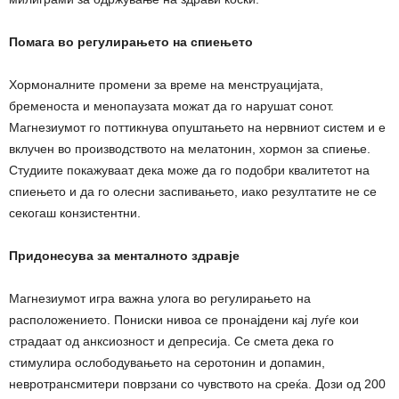
Помага во регулирањето на спиењето
Хормоналните промени за време на менструацијата,
бременоста и менопаузата можат да го нарушат сонот.
Магнезиумот го поттикнува опуштањето на нервниот систем и е
вклучен во производството на мелатонин, хормон за спиење.
Студиите покажуваат дека може да го подобри квалитетот на
спиењето и да го олесни заспивањето, иако резултатите не се
секогаш конзистентни.
Придонесува за менталното здравје
Магнезиумот игра важна улога во регулирањето на
расположението. Пониски нивоа се пронајдени кај луѓе кои
страдаат од анксиозност и депресија. Се смета дека го
стимулира ослободувањето на серотонин и допамин,
невротрансмитери поврзани со чувството на среќа. Дози од 200