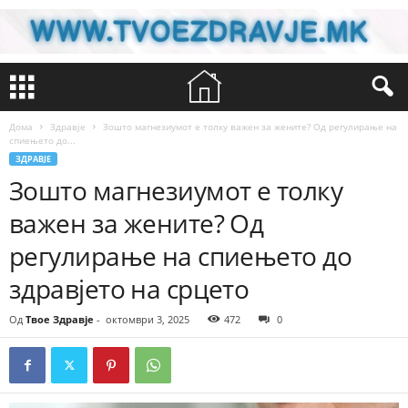
Дома
Здравје
Зошто магнезиумот е толку важен за жените? Од регулирање на
спиењето до...
ЗДРАВЈЕ
Зошто магнезиумот е толку
важен за жените? Од
регулирање на спиењето до
здравјето на срцето
Од
Твое Здравје
-
октомври 3, 2025
472
0