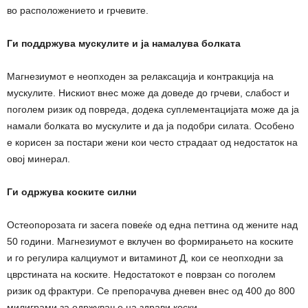
во расположението и грчевите.
Ги поддржува мускулите и ја намалува болката
Магнезиумот е неопходен за релаксација и контракција на
мускулите. Нискиот внес може да доведе до грчеви, слабост и
поголем ризик од повреда, додека суплементацијата може да ја
намали болката во мускулите и да ја подобри силата. Особено
е корисен за постари жени кои често страдаат од недостаток на
овој минерал.
Ги одржува коските силни
Остеопорозата ги засега повеќе од една петтина од жените над
50 години. Магнезиумот е вклучен во формирањето на коските
и го регулира калциумот и витаминот Д, кои се неопходни за
цврстината на коските. Недостатокот е поврзан со поголем
ризик од фрактури. Се препорачува дневен внес од 400 до 800
милиграми за одржување на здрави коски.