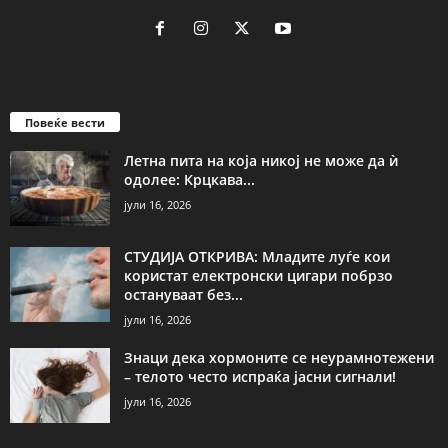
Повеќе вести
Летна пита на која никој не може да ѝ
одолее: Крцкава...
јули 16, 2026
СТУДИЈА ОТКРИВА: Младите луѓе кои
користат електронски цигари побрзо
остануваат без...
јули 16, 2026
Знаци дека хормоните се неурамнотежени
– телото често испраќа јасни сигнали!
јули 16, 2026