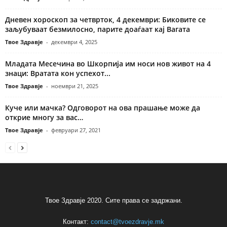
Дневен хороскоп за четврток, 4 декември: Биковите се
заљубуваат безмилосно, парите доаѓаат кај Вагата
Твое Здравје
-
декември 4, 2025
Младата Месечина во Шкорпија им носи нов живот на 4
знаци: Вратата кон успехот...
Твое Здравје
-
ноември 21, 2025
Куче или мачка? Одговорот на ова прашање може да
открие многу за вас…
Твое Здравје
-
февруари 27, 2021
Твое Здравје 2020. Сите права се задржани.
Контакт:
contact@tvoezdravje.mk