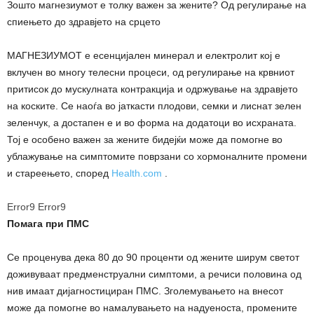
Зошто магнезиумот е толку важен за жените? Од регулирање на
спиењето до здравјето на срцето
МАГНЕЗИУМОТ е есенцијален минерал и електролит кој е
вклучен во многу телесни процеси, од регулирање на крвниот
притисок до мускулната контракција и одржување на здравјето
на коските. Се наоѓа во јаткасти плодови, семки и лиснат зелен
зеленчук, а достапен е и во форма на додатоци во исхраната.
Тој е особено важен за жените бидејќи може да помогне во
ублажување на симптомите поврзани со хормоналните промени
и стареењето, според
Health.com
.
Error9
Error9
Помага при ПМС
Се проценува дека 80 до 90 проценти од жените ширум светот
доживуваат предменструални симптоми, а речиси половина од
нив имаат дијагностициран ПМС. Зголемувањето на внесот
може да помогне во намалувањето на надуеноста, промените