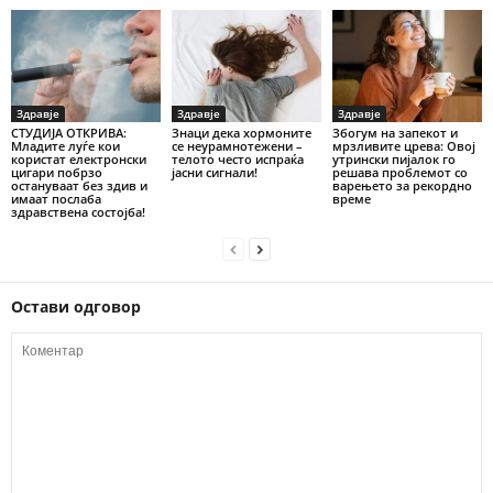
Здравје
Здравје
Здравје
СТУДИЈА ОТКРИВА:
Знаци дека хормоните
Збогум на запекот и
Младите луѓе кои
се неурамнотежени –
мрзливите црева: Овој
користат електронски
телото често испраќа
утрински пијалок го
цигари побрзо
јасни сигнали!
решава проблемот со
остануваат без здив и
варењето за рекордно
имаат послаба
време
здравствена состојба!
Остави одговор