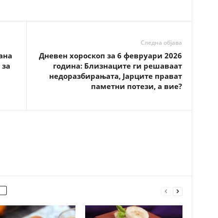
Следна објава
ана
Дневен хороскоп за 6 февруари 2026
 за
година: Близнаците ги решаваат
недоразбирањата, Јарците прават
паметни потези, а вие?