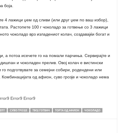
а боја.
е 4 лажици џем од сливи (или друг џем по ваш избор),
тата. Растопете 100 г чоколадо за готвење со 3 лажици
ото чоколадо врз изладениот колач, создавајќи богат и
ди, а потоа исечете го на помали парчиња. Сервирајте и
ндишпан и чоколаден прелив. Овој колач е вистински
и го подготвувате за семејни собири, родендени или
. Комбинацијата од афион, суво грозје и чоколадо нема
rror9
Error9
Error9
ЕПТ
СУВО ГРОЗЈЕ
ТВОЈ ГОТВАЧ
ТОРТА ОД АФИОН
ЧОКОЛАДО