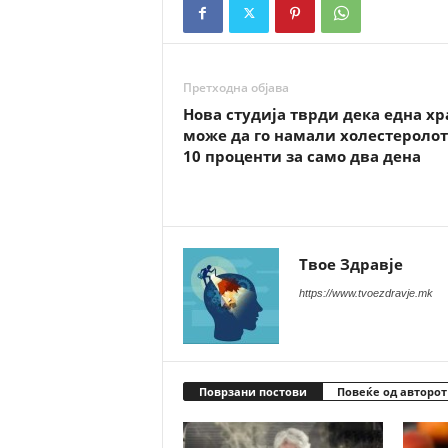
Претходна објава
Нова студија тврди дека една хр
може да го намали холестеролот
10 проценти за само два дена
Твое Здравје
https://www.tvoezdravje.mk
Поврзани постови
Повеќе од авторот