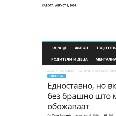
САБОТА, АВГУСТ 8, 2026
Т
в
о
е
З
д
р
ЗДРАВЈЕ
ЖИВОТ
ТВОЈ ГОТВ
а
в
РОДИТЕЛИ И ДЕЦА
МЕНТАЛНА
ј
е
Дома
Твој готвач
Едноставно, но вкусно: Торт
ТВОЈ ГОТВАЧ
Едноставно, но в
без брашно што м
обожаваат
Од
Твое Здравје
-
февруари 6, 2026
598