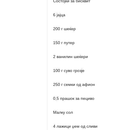
Состојки за бисквит
6 јајца
200 г шеќер
150 г путер
2 ванилин шеќери
100 г суво грозје
250 г семки од афион
0,5 прашок за пециво
Малку сол
4 лажици џем од сливи