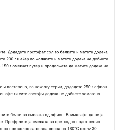
ките. Додадете прстофат сол во белките и матете додека
те 200 г шеќер во жолчките и матете додека не добиете
 150 г омекнат путер и продолжете да матите додека не
е и постепено, во неколку серии, додадете 250 г афион
ешајте ги сите состојки додека не добиете хомогена
ните белки во смесата од афион. Внимавајте да не ја
те. Префрлете ја смесата во претходно подготвениот
т во претходно загреана рерна на 180°C околу 30