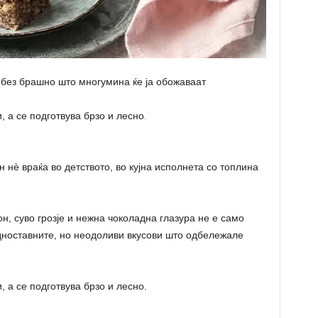
 без брашно што многумина ќе ја обожаваат
 а се подготвува брзо и лесно
.
 нè враќа во детството, во кујна исполнета со топлина
н, суво грозје и нежна чоколадна глазура не е само
 едноставните, но неодоливи вкусови што одбележале
 а се подготвува брзо и лесно.