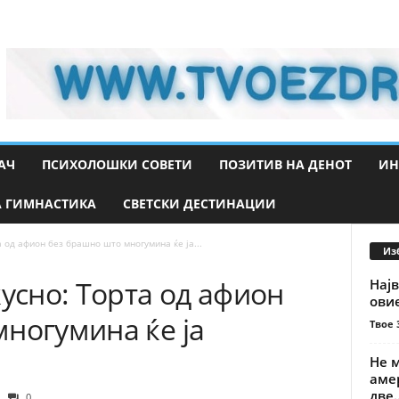
АЧ
ПСИХОЛОШКИ СОВЕТИ
ПОЗИТИВ НА ДЕНОТ
ИН
 ГИМНАСТИКА
СВЕТСКИ ДЕСТИНАЦИИ
а од афион без брашно што многумина ќе ја...
Из
кусно: Торта од афион
Најв
ови
ногумина ќе ја
Твое 
Не м
амер
две..
0