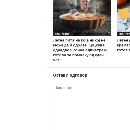
Твој готвач
Твој го
Летна пита на која никој не
Летен 
може да ѝ одолее: Крцкава
кремас
однадвор, сочна одвнатре и
готов 
готова за помалку од еден
час!
Остави одговор