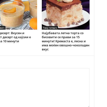
твач
Твој готвач
десерт: Вкусен и
Најубавата летна торта со
т десерт од кајсии е
бисквити се прави за 15
за 10 минути
минути! Кремаста е, лесна и
има моќен овошно-чоколаден
вкус