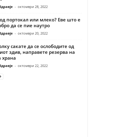
Здравје
-
октомври 28, 2022
од портокал или млеко? Еве што е
бро да се пие наутро
Здравје
-
октомври 20, 2022
лку сакате да се ослободите од
иот здив, направете резерва на
а храна
Здравје
-
октомври 22, 2022