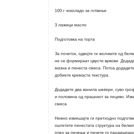
100 г чоколадо за готвење
3 лажици масло
Подготовка на торта
За почеток, одвојте ги жолчките од бел
не се формираат цврсти врвови. Додаде
мазна и пенеста смеса. Потоа додадете
добиете кремаста текстура.
Додадете два ванила шеќери, суво грозј
и половина од прашокот за пециво. Изм
смеса.
Нежно измешајте ги претходно подготве
оштетите пенестата структура на белки
плех за печење и печете го пандишпано