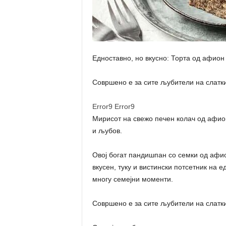
Едноставно, но вкусно: Торта од афион
Совршено е за сите љубители на слатки,
Error9
Error9
Мирисот на свежо печен колач од афион
и љубов.
Овој богат пандишпан со семки од афио
вкусен, туку и вистински потсетник на
многу семејни моменти.
Совршено е за сите љубители на слатки,