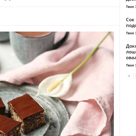
Твое 
Сок 
подо
Твое 
Доко
лош
ова
Твое 