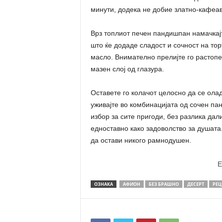
минути, додека не добие златно-кафеав
Врз топлиот печен пандишпан намачкајт
што ќе додаде сладост и сочност на тор
масло. Внимателно прелијте го растопен
мазен слој од глазура.
Оставете го колачот целосно да се ола
уживајте во комбинацијата од сочен па
избор за сите пригоди, без разлика дал
едноставно како задоволство за душата
да остави никого рамнодушен.
E
ОЗНАКА
АФИОН
БЕЗ БРАШНО
ДЕСЕРТ
РЕЦ