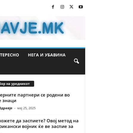
ТЕРЕСНО
НЕГА И УБАВИНА
бор на уредникот
ерните партнери се родени во
е знаци
Здравје
-
мај 25, 2025
ожете да заспиете? Овој метод на
икански војник ќе ве заспие за
.