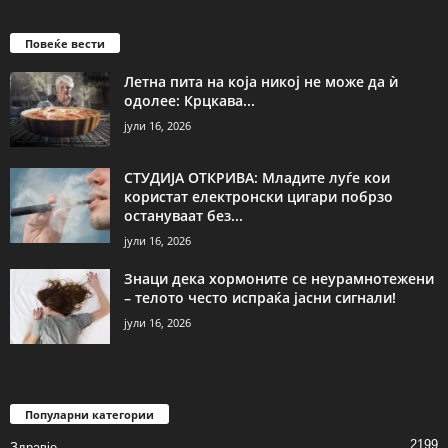
Повеќе вести
Летна пита на која никој не може да ѝ
одолее: Крцкава...
јули 16, 2026
СТУДИЈА ОТКРИВА: Младите луѓе кои
користат електронски цигари побрзо
остануваат без...
јули 16, 2026
Знаци дека хормоните се неурамнотежени
– телото често испраќа јасни сигнали!
јули 16, 2026
Популарни категории
2199
Здравје