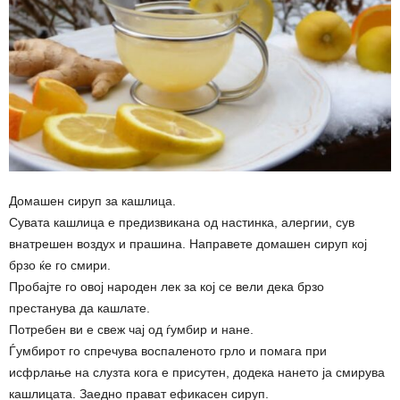
Домашен сируп за кашлица.
Сувата кашлица е предизвикана од настинка, алергии, сув
внатрешен воздух и прашина. Направете домашен сируп кој
брзо ќе го смири.
Пробајте го овој народен лек за кој се вели дека брзо
престанува да кашлате.
Потребен ви е свеж чај од ѓумбир и нане.
Ѓумбирот го спречува воспаленото грло и помага при
исфрлање на слузта кога е присутен, додека нането ја смирува
кашлицата. Заедно прават ефикасен сируп.