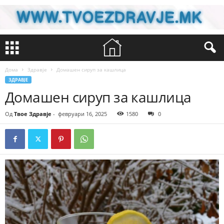
Дома
Здравје
Домашен сируп за кашлица
ЗДРАВЈЕ
Домашен сируп за кашлица
Од
Твое Здравје
-
февруари 16, 2025
1580
0