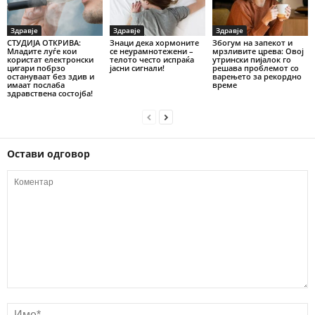
Здравје
Здравје
Здравје
СТУДИЈА ОТКРИВА:
Знаци дека хормоните
Збогум на запекот и
Младите луѓе кои
се неурамнотежени –
мрзливите црева: Овој
користат електронски
телото често испраќа
утрински пијалок го
цигари побрзо
јасни сигнали!
решава проблемот со
остануваат без здив и
варењето за рекордно
имаат послаба
време
здравствена состојба!
Остави одговор