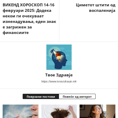
ВИКЕНД ХОРОСКОП 14-16
Циметот штити од
февруари 2025: Додека
воспаленија
некои ги очекуваат
изненадувања, еден знак
е загрижен за
финансиите
Твое Здравје
https://www.tvoezdravje.mk
Поврзани постови
Повеќе од авторот