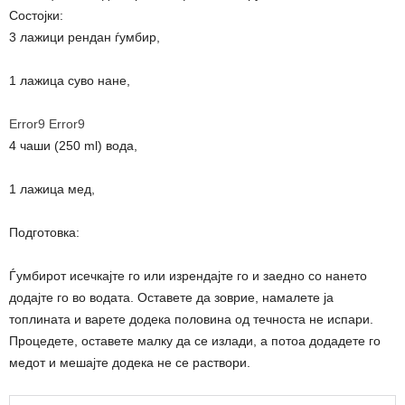
Состојки:
3 лажици рендан ѓумбир,
1 лажица суво нане,
Error9
Error9
4 чаши (250 ml) вода,
1 лажица мед,
Подготовка:
Ѓумбирот исечкајте го или изрендајте го и заедно со нането
додајте го во водата. Оставете да зоврие, намалете ја
топлината и варете додека половина од течноста не испари.
Процедете, оставете малку да се излади, а потоа додадете го
медот и мешајте додека не се раствори.