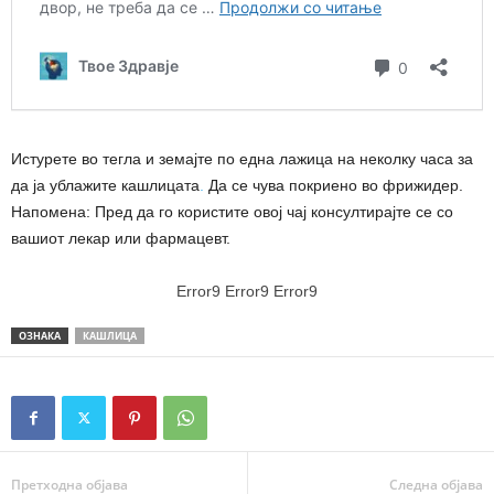
Истурете во тегла и земајте по една лажица на неколку часа за
да ја ублажите кашлицата
.
Да се ​​чува покриено во фрижидер.
Напомена: Пред да го користите овој чај консултирајте се со
вашиот лекар или фармацевт.
Error9
Error9
Error9
ОЗНАКА
КАШЛИЦА
Претходна објава
Следна објава