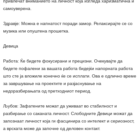
привлечат вниманието на личност која изгледа харизматична и
самоуверена.
Здравје: Можна е напнатост поради замор. Релаксирајте се со
музика или опуштена прошетка.
Девица
Работа: Ќе бидете фокусирани и прецизни. Очекувајте да
бидете пофалени за вашата работа бидејќи напорната работа
што сте ја вложиле конечно ќе се исплати. Ова е одлично време
за завршување на проектите и разјаснување на
недоразбирањата од претходниот период.
Љубов: Зафатените можат да уживаат во стабилност и
разбирање со саканата личност. Слободните Девици можат да
запознаат личност која ги фасцинира со интелект и сериозност,
а врската може да започне од деловен контакт.