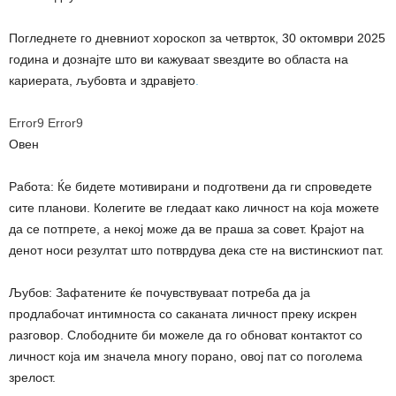
Погледнете го дневниот хороскоп за четврток, 30 октомври 2025
година и дознајте што ви кажуваат ѕвездите во областа на
кариерата, љубовта и здравјето
.
Error9
Error9
Овен
Работа: Ќе бидете мотивирани и подготвени да ги спроведете
сите планови. Колегите ве гледаат како личност на која можете
да се потпрете, а некој може да ве праша за совет. Крајот на
денот носи резултат што потврдува дека сте на вистинскиот пат.
Љубов: Зафатените ќе почувствуваат потреба да ја
продлабочат интимноста со саканата личност преку искрен
разговор. Слободните би можеле да го обноват контактот со
личност која им значела многу порано, овој пат со поголема
зрелост.