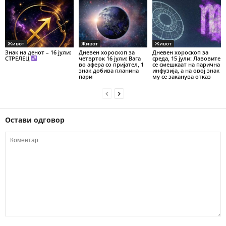
Живот
Живот
Живот
Знак на денот – 16 јули:
Дневен хороскоп за
Дневен хороскоп за
СТРЕЛЕЦ
четврток 16 јули: Вага
среда, 15 јули: Лавовите
во афера со пријател, 1
се смешкаат на парична
знак добива планина
инфузија, а на овој знак
пари
му се заканува отказ
Остави одговор