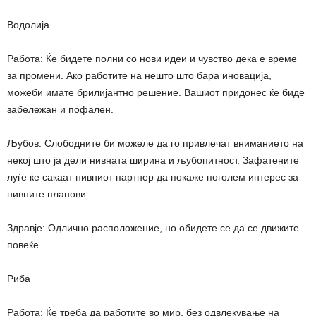
Водолија
Работа: Ќе бидете полни со нови идеи и чувство дека е време
за промени. Ако работите на нешто што бара иновација,
можеби имате брилијантно решение. Вашиот придонес ќе биде
забележан и пофален.
Љубов: Слободните би можеле да го привлечат вниманието на
некој што ја дели нивната ширина и љубопитност. Зафатените
луѓе ќе сакаат нивниот партнер да покаже поголем интерес за
нивните планови.
Здравје: Одлично расположение, но обидете се да се движите
повеќе.
Риба
Работа: Ќе треба да работите во мир, без одвлекување на