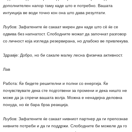
дополнителен напор таму каде што е потребно. Вашата
интуиција ве води точно кон она што дава резултати.
Љубов: Зафатените ќе сакаат мирен ден каде што сè ќе се
одвива без напнатост. Слободните можат да започнат разговор
со личност која изгледа резервирана, но длабоко ве привлекува.
Здравје: Добро, но би сакале малку лесна физичка активност.
Лав
Работа: Ќе бидете решителни и полни со енергија. Ќе
почувствувате дека сте подготвени за промени и дека ништо не
може да ја спречи вашата волја. Можна е ненадејна деловна
понуда, но ќе бара брза реакција.
Љубов: Зафатените ќе сакаат нивниот партнер да ги препознае
нивните потреби и да ги поддржи. Слободните би можеле да го