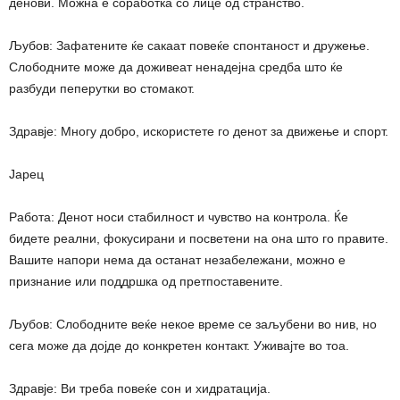
денови. Можна е соработка со лице од странство.
Љубов: Зафатените ќе сакаат повеќе спонтаност и дружење.
Слободните може да доживеат ненадејна средба што ќе
разбуди пеперутки во стомакот.
Здравје: Многу добро, искористете го денот за движење и спорт.
Јарец
Работа: Денот носи стабилност и чувство на контрола. Ќе
бидете реални, фокусирани и посветени на она што го правите.
Вашите напори нема да останат незабележани, можно е
признание или поддршка од претпоставените.
Љубов: Слободните веќе некое време се заљубени во нив, но
сега може да дојде до конкретен контакт. Уживајте во тоа.
Здравје: Ви треба повеќе сон и хидратација.