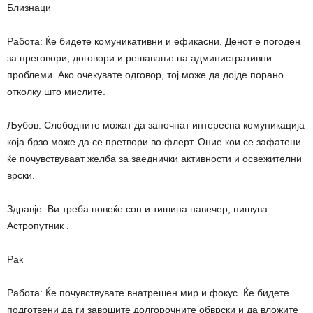
Близнаци
Работа: Ќе бидете комуникативни и ефикасни. Денот е погоден
за преговори, договори и решавање на административни
проблеми. Ако очекувате одговор, тој може да дојде порано
отколку што мислите.
Љубов: Слободните можат да започнат интересна комуникација
која брзо може да се претвори во флерт. Оние кои се зафатени
ќе почувствуваат желба за заеднички активности и освежителни
врски.
Здравје: Ви треба повеќе сон и тишина навечер, пишува
Астропутник .
Рак
Работа: Ќе почувствувате внатрешен мир и фокус. Ќе бидете
подготвени да ги завршите долгорочните обврски и да вложите