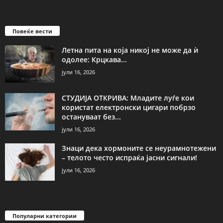
Повеќе вести
Летна пита на која никој не може да ѝ
одолее: Крцкава...
јули 16, 2026
СТУДИЈА ОТКРИВА: Младите луѓе кои
користат електронски цигари побрзо
остануваат без...
јули 16, 2026
Знаци дека хормоните се неурамнотежени
– телото често испраќа јасни сигнали!
јули 16, 2026
Популарни категории