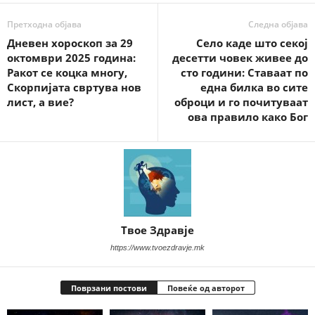
Претходна објава
Следна објава
Дневен хороскоп за 29
Село каде што секој
октомври 2025 година:
десетти човек живее до
Ракот се коцка многу,
сто години: Ставаат по
Скорпијата свртува нов
една билка во сите
лист, а вие?
оброци и го почитуваат
ова правило како Бог
Твое Здравје
https://www.tvoezdravje.mk
Поврзани постови
Повеќе од авторот