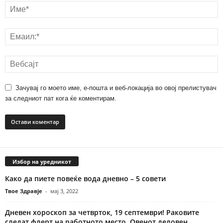
Зачувај го моето име, е-пошта и веб-локација во овој прелистувач
за следниот пат кога ќе коментирам.
Избор на уредникот
Како да пиете повеќе вода дневно – 5 совети
Твое Здравје
-
мај 3, 2022
Дневен хороскоп за четврток, 19 септември! Раковите
следат флерт на работното место, Овенот деловен...