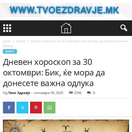
Дома
Живот
Дневен хороскоп за 30 октомври: Бик, ќе мора да донесете важна
одлука
ЖИВОТ
Дневен хороскоп за 30
октомври: Бик, ќе мора да
донесете важна одлука
Од
Твое Здравје
-
октомври 30, 2025
2706
0