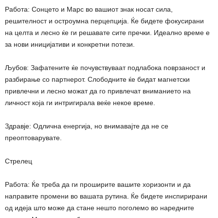
Работа: Сонцето и Марс во вашиот знак носат сила,
решителност и остроумна перцепција. Ќе бидете фокусирани
на целта и лесно ќе ги решавате сите пречки. Идеално време е
за нови иницијативи и конкретни потези.
Љубов: Зафатените ќе почувствуваат подлабока поврзаност и
разбирање со партнерот. Слободните ќе бидат магнетски
привлечни и лесно можат да го привлечат вниманието на
личност која ги интригирала веќе некое време.
Здравје: Одлична енергија, но внимавајте да не се
преоптоварувате.
Стрелец
Работа: Ќе треба да ги проширите вашите хоризонти и да
направите промени во вашата рутина. Ќе бидете инспирирани
од идеја што може да стане нешто поголемо во наредните