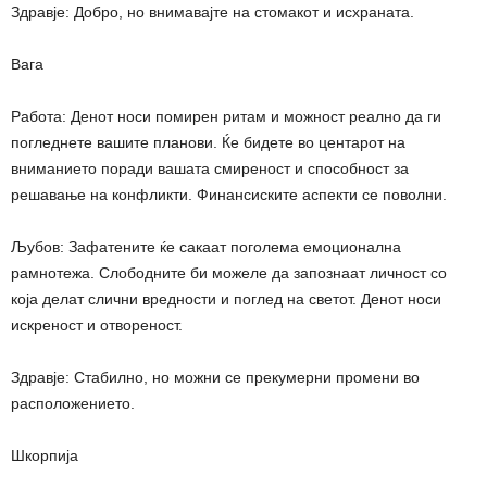
Здравје: Добро, но внимавајте на стомакот и исхраната.
Вага
Работа: Денот носи помирен ритам и можност реално да ги
погледнете вашите планови. Ќе бидете во центарот на
вниманието поради вашата смиреност и способност за
решавање на конфликти. Финансиските аспекти се поволни.
Љубов: Зафатените ќе сакаат поголема емоционална
рамнотежа. Слободните би можеле да запознаат личност со
која делат слични вредности и поглед на светот. Денот носи
искреност и отвореност.
Здравје: Стабилно, но можни се прекумерни промени во
расположението.
Шкорпија