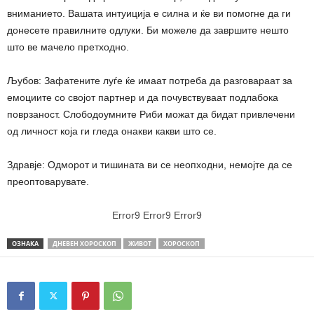
вниманието. Вашата интуиција е силна и ќе ви помогне да ги
донесете правилните одлуки. Би можеле да завршите нешто
што ве мачело претходно.
Љубов: Зафатените луѓе ќе имаат потреба да разговараат за
емоциите со својот партнер и да почувствуваат подлабока
поврзаност. Слободоумните Риби можат да бидат привлечени
од личност која ги гледа онакви какви што се.
Здравје: Одморот и тишината ви се неопходни, немојте да се
преоптоварувате.
Error9
Error9
Error9
ОЗНАКА
ДНЕВЕН ХОРОСКОП
ЖИВОТ
ХОРОСКОП