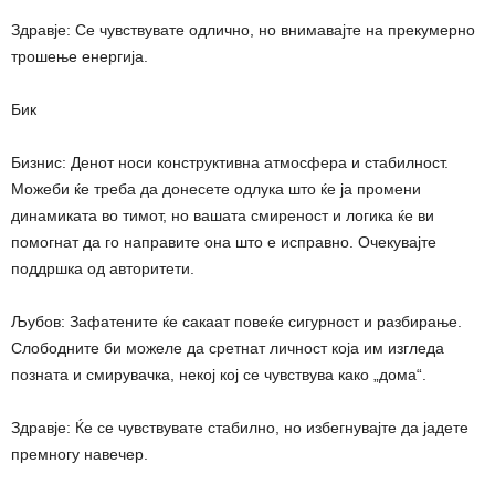
Здравје: Се чувствувате одлично, но внимавајте на прекумерно
трошење енергија.
Бик
Бизнис: Денот носи конструктивна атмосфера и стабилност.
Можеби ќе треба да донесете одлука што ќе ја промени
динамиката во тимот, но вашата смиреност и логика ќе ви
помогнат да го направите она што е исправно. Очекувајте
поддршка од авторитети.
Љубов: Зафатените ќе сакаат повеќе сигурност и разбирање.
Слободните би можеле да сретнат личност која им изгледа
позната и смирувачка, некој кој се чувствува како „дома“.
Здравје: Ќе се чувствувате стабилно, но избегнувајте да јадете
премногу навечер.