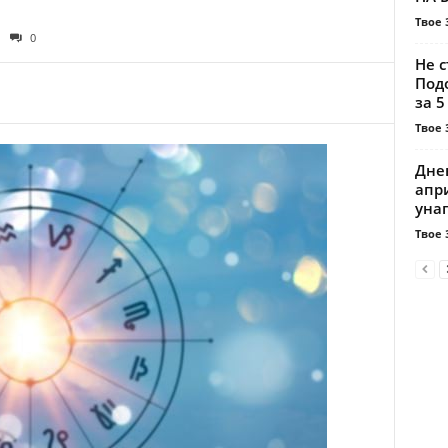
Твое 
0
Не с
Под
за 
Твое 
Днев
апр
унап
Твое 