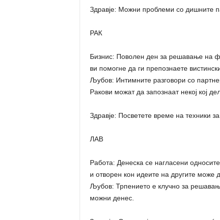
Здравје: Можни проблеми со дишните п
РАК
Бизнис: Поволен ден за решавање на 
ви помогне да ги препознаете вистинск
Љубов: Интимните разговори со партне
Ракови можат да запознаат некој кој д
Здравје: Посветете време на техники за
ЛАВ
Работа: Денеска се нагласени односите 
и отворен кон идеите на другите може д
Љубов: Трпението е клучно за решавањ
можни денес.