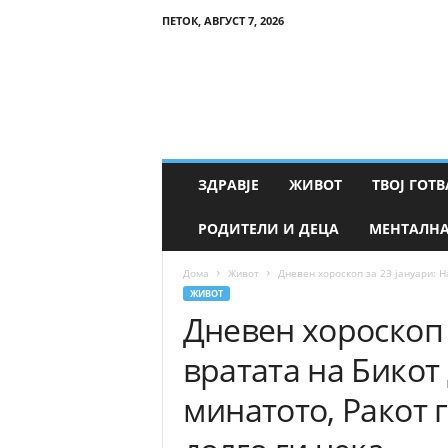
ПЕТОК, АВГУСТ 7, 2026
Т
в
о
е
З
д
р
ЗДРАВЈЕ
ЖИВОТ
ТВОЈ ГОТВ
а
в
РОДИТЕЛИ И ДЕЦА
МЕНТАЛНА
ј
е
Дома
Живот
Дневен хороскоп за 23 јануари: Н
ЖИВОТ
Дневен хороскоп 
вратата на Бикот
минатото, Ракот 