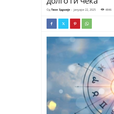
долго ги чека
Од
Твое Здравје
-
јануари 22, 2025
4846