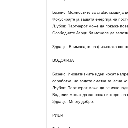
Бизнис: Можностите за стабилизација д
Фокусирајте ја вашата енергија на пос
Љубов: Партнерот може да покаже пове
Слободните Јарци би можеле да запозна
Здравје: Внимавајте на физичката состој
ВОДОЛИЈА
Бизнис: Иновативните идеи носат напре
соработка, но водете сметка за јасна к
Љубов: Партнерот може да ве изненади
Водолии можат да започнат интересна к
Здравје: Многу добро.
РИБИ