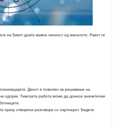
ата на Бикот доаѓа важна личност од минатото, Ракот ги
организацијата. Денот е поволен за решавање на
ани одлуки. Тимската работа може да донесе значителни
ботниците.
а преку отворени разговори со партнерот. Бидете