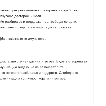
оаѓаат преку внимателно планирање и соработка.
тигнување долгорочни цели.
ќе разбирање и поддршка, тоа треба да се цени.
ат личност која ги инспирира да се променат.
ба и зајакнете го имунитетот.
док, а вие сте ненадминати во ова. Бидете отворени за
омуникација бидејќи не ве разбираат сите.
 со неговото разбирање и поддршка. Слободните
омуникација со личност која ги интригира.