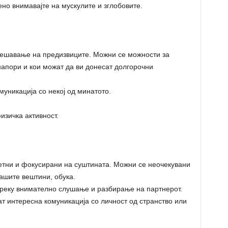
ено внимавајте на мускулите и зглобовите.
 решавање на предизвиците. Можни се можности за
 напори и кои можат да ви донесат долгорочни
уникација со некој од минатото.
изичка активност.
ретни и фокусирани на суштината. Можни се неочекувани
ашите вештини, обука.
преку внимателно слушање и разбирање на партнерот.
т интересна комуникација со личност од странство или