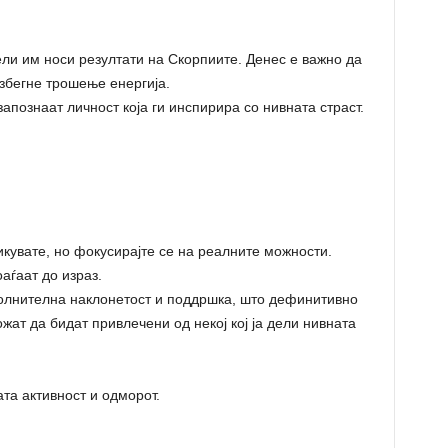
ли им носи резултати на Скорпиите. Денес е важно да
избегне трошење енергија.
познаат личност која ги инспирира со нивната страст.
икувате, но фокусирајте се на реалните можности.
аѓаат до израз.
олнителна наклонетост и поддршка, што дефинитивно
ат да бидат привлечени од некој кој ја дели нивната
та активност и одморот.