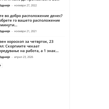
Здравје
-
ноември 27, 2022
те во добро расположение денес?
обрете го вашето расположение
5 минути…
Здравје
-
ноември 21, 2021
ен хороскоп за четврток, 23
ил: Скорпиите чекаат
редување на работа, а 1 знак...
Здравје
-
април 23, 2026