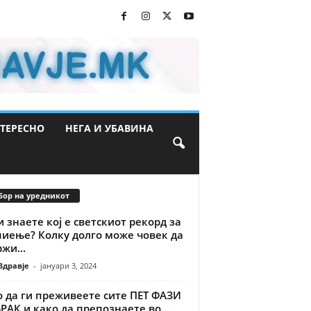
ТЕРЕСНО
НЕГА И УБАВИНА
бор на уредникот
 знаете кој е светскиот рекорд за
пиење? Колку долго може човек да
жи...
Здравје
-
јануари 3, 2024
о да ги преживеете сите ПЕТ ФАЗИ
РАК и како да препознаете во...