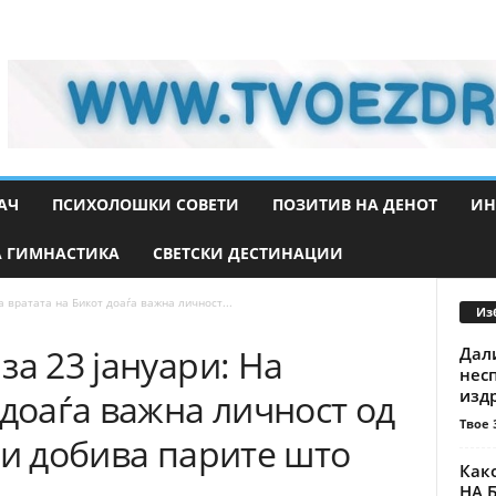
АЧ
ПСИХОЛОШКИ СОВЕТИ
ПОЗИТИВ НА ДЕНОТ
ИН
 ГИМНАСТИКА
СВЕТСКИ ДЕСТИНАЦИИ
а вратата на Бикот доаѓа важна личност...
Из
за 23 јануари: На
Дали
нес
издр
 доаѓа важна личност од
Твое 
ги добива парите што
Как
НА Б