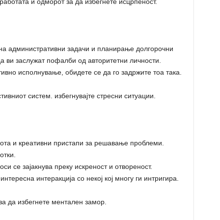
работата и одморот за да избегнете исцрпеност.
на административни задачи и планирање долгорочни
а ви заслужат пофалби од авторитетни личности.
ивно исполнување, обидете се да го задржите тоа така.
тивниот систем. избегнувајте стресни ситуации.
бота и креативни пристапи за решавање проблеми.
отки.
си се зајакнува преку искреност и отвореност.
интересна интеракција со некој кој многу ги интригира.
за да избегнете ментален замор.