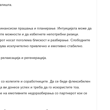
атишта.
финансиски прашања и планирање. Интуицијата може да
ите можности и да избегнете непотребни ризици.
рот носат поголема блискост и разбирање. Слободните
елува исклучително привлечно и емотивно стабилно.
 релаксација и регенерација.
со колегите и соработниците. Да се ​​биде флексибилен
а ви донесе успех и треба да го искористите тоа.
е на емотивните недоразбирања со партнерот кои се