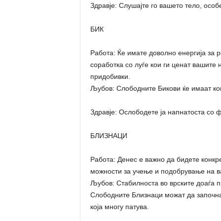
Здравје: Слушајте го вашето тело, особ
БИК
Работа: Ќе имате доволно енергија за
соработка со луѓе кои ги ценат вашите
придобивки.
Љубов: Слободните Бикови ќе имаат ком
Здравје: Ослободете ја напнатоста со ф
БЛИЗНАЦИ
Работа: Денес е важно да бидете конк
можности за учење и подобрување на в
Љубов: Стабилноста во врските доаѓа 
Слободните Близнаци можат да започна
која многу патува.