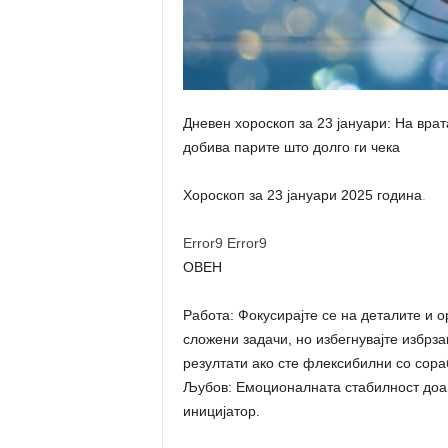
Дневен хороскоп за 23 јануари: На врат
добива парите што долго ги чека
Хороскоп за 23 јануари 2025 година
.
Error9
Error9
ОВЕН
Работа: Фокусирајте се на деталите и 
сложени задачи, но избегнувајте избрз
резултати ако сте флексибилни со сора
Љубов: Емоционалната стабилност доаѓ
иницијатор.