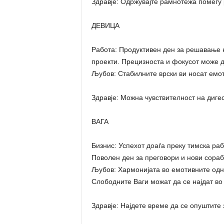
Здравје: Одржувајте рамнотежа помеѓу 
ДЕВИЦА
Работа: Продуктивен ден за решавање 
проекти. Прецизноста и фокусот може д
Љубов: Стабилните врски ви носат емот
Здравје: Можна чувствителност на дигес
ВАГА
Бизнис: Успехот доаѓа преку тимска ра
Поволен ден за преговори и нови сораб
Љубов: Хармонијата во емотивните одно
Слободните Ваги можат да се најдат во 
Здравје: Најдете време да се опуштите 