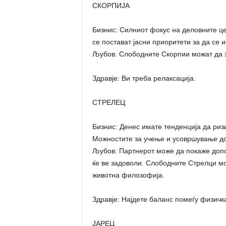
СКОРПИЈА
Бизнис: Силниот фокус на деловните це
се постават јасни приоритети за да се 
Љубов: Слободните Скорпии можат да за
Здравје: Ви треба релаксација.
СТРЕЛЕЦ
Бизнис: Денес имате тенденција да риз
Можностите за учење и усовршување до
Љубов: Партнерот може да покаже доп
ќе ве задоволи. Слободните Стрелци мож
животна филозофија.
Здравје: Најдете баланс помеѓу физичка
ЈАРЕЦ