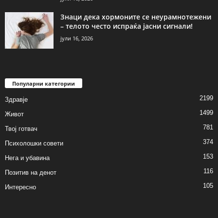
Знаци дека хормоните се неурамнотежени
– телото често испраќа јасни сигнали!
јули 16, 2026
Популарни категории
2199
Здравје
1499
Живот
781
Твој готвач
374
Психолошки совети
153
Нега и убавина
116
Позитив на денот
105
Интересно