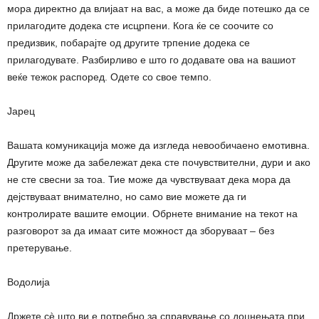
мора директно да влијаат на вас, а може да биде потешко да се
прилагодите додека сте исцрпени. Кога ќе се соочите со
предизвик, побарајте од другите трпение додека се
прилагодувате. Разбирливо е што го додавате ова на вашиот
веќе тежок распоред. Одете со свое темпо.
Јарец
Вашата комуникација може да изгледа невообичаено емотивна.
Другите може да забележат дека сте почувствителни, дури и ако
не сте свесни за тоа. Тие може да чувствуваат дека мора да
дејствуваат внимателно, но само вие можете да ги
контролирате вашите емоции. Обрнете внимание на текот на
разговорот за да имаат сите можност да зборуваат – без
претерување.
Водолија
Држете сè што ви е потребно за справување со доцнењата при