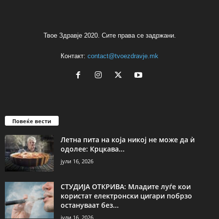
Твое Здравје 2020. Сите права се задржани.
Контакт:
contact@tvoezdravje.mk
Повеќе вести
Летна пита на која никој не може да ѝ
одолее: Крцкава...
јули 16, 2026
СТУДИЈА ОТКРИВА: Младите луѓе кои
користат електронски цигари побрзо
остануваат без...
јули 16, 2026