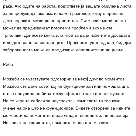
рака. Ако одите на работа, подгответе ја вашата омилена листа
за репродукција; ако имате важен разговор, имајте предвид
дека пораките може да не пристигнат. Сите овие мали нешта
можат да предизвикаат поголеми проблеми ако не сте
трпеливи. Донесете книга или игра за да ја избегнете досадата
и дојдете рано на состаноците. Проверете уште еднаш, бидејќи
заборавеноста може да предизвика дополнителни доцнења.
Риба
Можеби се чувствувате одговорни за некој друг во моментов.
Можеби сте дале совет кој не функционирал или помошта што
сте ја понудиле не била толку ефикасна како што очекувавте.
Не се карајте себеси за неуспехот – замислете го тоа како
учење на она што не функционира. Бидете отворени за идните
можности да помогнете и разгледајте дополнителни решенија.
На крајот на краиштата, намерата е она што е важно.