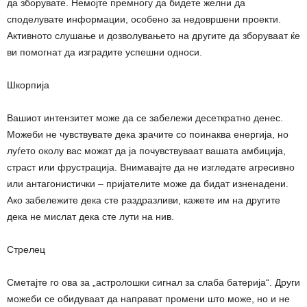
да зборувате. Немојте премногу да бидете желни да
споделувате информации, особено за недовршени проекти.
Активното слушање и дозволувањето на другите да зборуваат ќе
ви помогнат да изградите успешни односи.
Шкорпија
Вашиот интензитет може да се забележи десеткратно денес.
Можеби не чувствувате дека зрачите со поинаква енергија, но
луѓето околу вас можат да ја почувствуваат вашата амбиција,
страст или фрустрација. Внимавајте да не изгледате агресивно
или антагонистички – пријателите може да бидат изненадени.
Ако забележите дека сте раздразливи, кажете им на другите
дека не мислат дека сте лути на нив.
Стрелец
Сметајте го ова за „астролошки сигнал за слаба батерија“. Други
можеби се обидуваат да направат промени што може, но и не