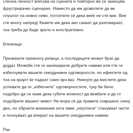
слична личност влегува на сцената и повторно ви се заканува
фрустрирачко сценарио. Наместо да им дозволите да ве
спуштат на нивно ниво, потсетете се дека веќе не сте вие. Вие
сте многу напред! Кажете им дека ако сакаат да разговараат,
тоа треба да биде зрело и конструктивно.
Близнаци
Преземате премногу ризици, а последиците можат брзо да
дојдат. Можеби сте ги занемариле добрите навики или сте ги
избегнувале вашите секојдневни одговорности, но ефектите од
тоа на крајот ќе паднат само врз вас. Немојте да мислите дека
успевате да ги „избегнете“ одговорностите, туку би било
подобро да се каже дека губите можност да вежбате и да го
подобрите вашиот живот. Не мора сè да правите совршено секој
ден, но обрнете внимание кога овие „неуспеси“ стануваат чести
и почнуваат да влијаат на вашите секојдневни навики.
Рак