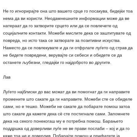
Не го игнорирајте она што вашето срце го посакува, бидејќи тоа
нема да ви користи. Неодамнешните информации може да ве
натераат да го затворите срцето или да се повлечете од
социјалните контакти. Можеби мислите дека се заштитувате од
повреда, но исто така се затворате за позитивни искуства.
Наместо да се повлекувате и да ги отфрлате луѓето од страв да
не бидете повредени, верувајте си себеси и обидете се да
останете љубезни, гледајќи го најдоброто во другите.
Лав
Луѓето најблиски до вас можат да ви помогнат да ги направите
промените што сакате да ги направите. Можеби сте се обиделе
сами, но е тешко. Можеби не сакате да побарате помош затоа
што сакате да кажете дека сè сте постигнале сами. Запомнете
дека на секого понекогаш му е потребна помош. Барањето
поддршка од доверливи луѓе не ве прави послаби – кој и да го
каже тоа не е доверлив. Побарајте помош и прифатете ја.