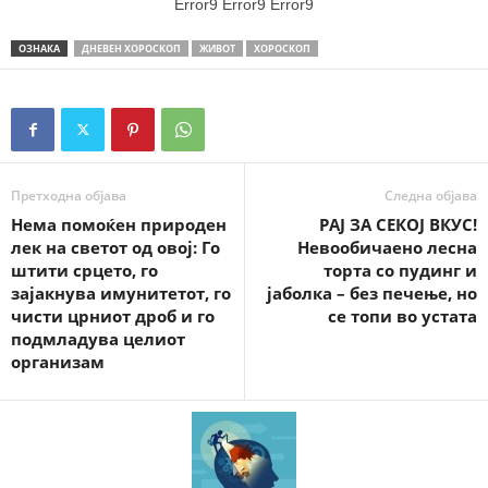
Error9
Error9
Error9
ОЗНАКА
ДНЕВЕН ХОРОСКОП
ЖИВОТ
ХОРОСКОП
Претходна објава
Следна објава
Нема помоќен природен
РАЈ ЗА СЕКОЈ ВКУС!
лек на светот од овој: Го
Невообичаено лесна
штити срцето, го
торта со пудинг и
зајакнува имунитетот, го
јаболка – без печење, но
чисти црниот дроб и го
се топи во устата
подмладува целиот
организам