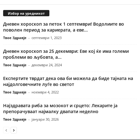
Избор на уредникот
Дневен хороскоп за петок 1 септември! Водолиите во
поволен период за кариерата, а еве...
Твое Здравје
-
септември 1, 2023
Дневен хороскоп за 25 декември: Еве кој ќе има големи
проблеми во љубовта, а...
Твое Здравје
-
декември 24, 2024
Експертите тврдат дека ова би можела да биде тајната на
најдолговечните луѓе во светот
Твое Здравје
-
ноември 4, 2022
Најздравата риба за мозокот и срцето: Лекарите ја
препорачуваат најмалку двапати неделно
Твое Здравје
-
јануари 30, 2026