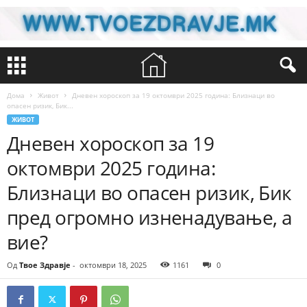
Дома
Живот
Дневен хороскоп за 19 октомври 2025 година: Близнаци во
опасен ризик, Бик...
ЖИВОТ
Дневен хороскоп за 19
октомври 2025 година:
Близнаци во опасен ризик, Бик
пред огромно изненадување, а
вие?
Од
Твое Здравје
-
октомври 18, 2025
1161
0