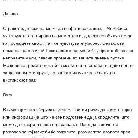
Девица
Стравот од промена може да ве фати во стапица. Можеби се
чувствувате стагнирано во моментов и, додека се обидувате да
го пронајдете својот пат, се чувствувате уморно. Сепак, ова
нема да трае вечно! Позитивните промени ќе дојдат побрзо ако
направите мали, свесни промени во вашата дневна рутина.
Можеби се грижите дека ќе зажалите што оставивте едно нешто
за да започнете друго, но вашата интуиција ве води по
вистинскиот пат.
Вага
Внимавајте што зборувате денес. Постои ризик да кажете тајна
или информација што не сте подготвени да ја споделите, што
може да отвори лавина од прашања. Пред да започнете
разговор за кој можеби ќе зажалите, размислете двапати пред