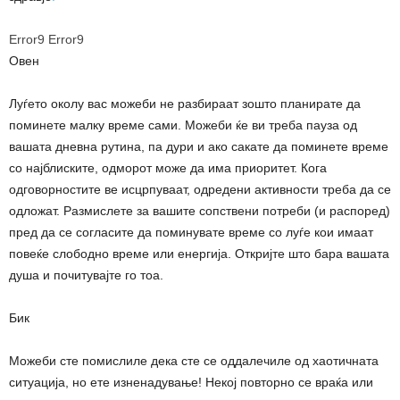
Error9
Error9
Овен
Луѓето околу вас можеби не разбираат зошто планирате да
поминете малку време сами. Можеби ќе ви треба пауза од
вашата дневна рутина, па дури и ако сакате да поминете време
со најблиските, одморот може да има приоритет. Кога
одговорностите ве исцрпуваат, одредени активности треба да се
одложат. Размислете за вашите сопствени потреби (и распоред)
пред да се согласите да поминувате време со луѓе кои имаат
повеќе слободно време или енергија. Откријте што бара вашата
душа и почитувајте го тоа.
Бик
Можеби сте помислиле дека сте се оддалечиле од хаотичната
ситуација, но ете изненадување! Некој повторно се враќа или