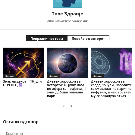
Твое Здравје
https://www.tvoezdravje.mk
Поврзани постови
Повеќе од авторот
Живот
Живот
Живот
Знак на денот – 16 јули:
Дневен хороскоп за
Дневен хороскоп за
СТРЕЛЕЦ
четврток 16 јули: Вага
среда, 15 јули: Лавовите
во афера со пријател, 1
се смешкаат на парична
знак добива планина
инфузија, а на овој знак
пари
му се заканува отказ
Остави одговор