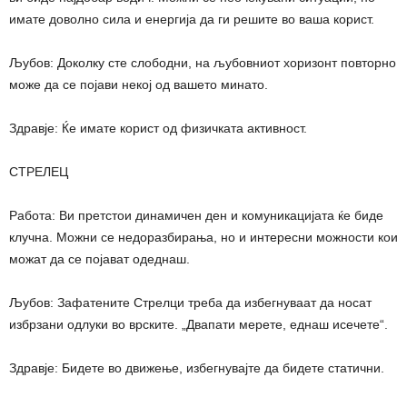
имате доволно сила и енергија да ги решите во ваша корист.
Љубов: Доколку сте слободни, на љубовниот хоризонт повторно
може да се појави некој од вашето минато.
Здравје: Ќе имате корист од физичката активност.
СТРЕЛЕЦ
Работа: Ви претстои динамичен ден и комуникацијата ќе биде
клучна. Можни се недоразбирања, но и интересни можности кои
можат да се појават одеднаш.
Љубов: Зафатените Стрелци треба да избегнуваат да носат
избрзани одлуки во врските. „Двапати мерете, еднаш исечете“.
Здравје: Бидете во движење, избегнувајте да бидете статични.