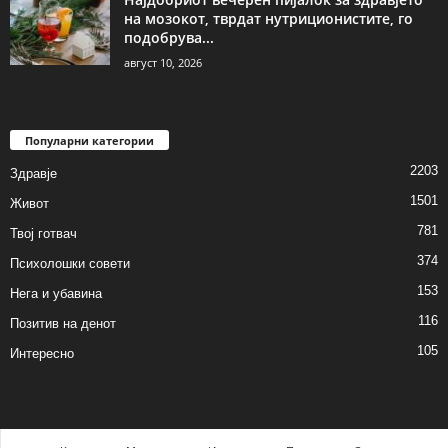
на мозокот, тврдат нутриционистите, го
подобрува...
август 10, 2026
Популарни категории
2203
Здравје
1501
Живот
781
Твој готвач
374
Психолошки совети
153
Нега и убавина
116
Позитив на денот
105
Интересно