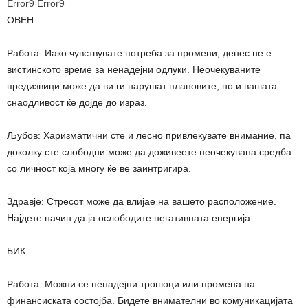
Error9
Error9
ОВЕН
Работа: Иако чувствувате потреба за промени, денес не е
вистинското време за ненадејни одлуки. Неочекуваните
предизвици може да ви ги нарушат плановите, но и вашата
снаодливост ќе дојде до израз.
Љубов: Харизматични сте и лесно привлекувате внимание, па
доколку сте слободни може да доживеете неочекувана средба
со личност која многу ќе ве заинтригира.
Здравје: Стресот може да влијае на вашето расположение.
Најдете начин да ја ослободите негативната енергија
.
БИК
Работа: Можни се ненадејни трошоци или промена на
финансиската состојба. Бидете внимателни во комуникацијата