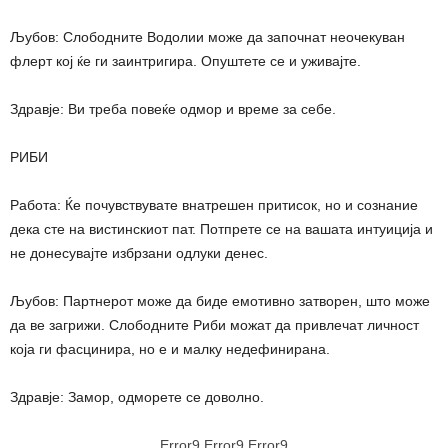
Љубов: Слободните Водолии може да започнат неочекуван
флерт кој ќе ги заинтригира. Опуштете се и уживајте.
Здравје: Ви треба повеќе одмор и време за себе.
РИБИ
Работа: Ќе почувствувате внатрешен притисок, но и сознание
дека сте на вистинскиот пат. Потпрете се на вашата интуиција и
не донесувајте избрзани одлуки денес.
Љубов: Партнерот може да биде емотивно затворен, што може
да ве загрижи. Слободните Риби можат да привлечат личност
која ги фасцинира, но е и малку недефинирана.
Здравје: Замор, одморете се доволно.
Error9
Error9
Error9