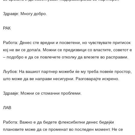
Здравје: Многу добро.
РАК
Работа: Денес сте вредни и посветени, но чувствувате притисок
кој не ви се допаѓа. Можни се предизвици со властите, советот е
– подобро е да се повлечете отколку да влезете во расправии.
Љубов: На вашиот партнер можеби ќе му треба повеќе простор,
што може да ве направи несигурни. Разговарајте искрено.
Здравје: Можни се стомачни проблеми.
ЛАВ
Работа: Важно е да бидете флексибилни денес бидејќи
плановите може да се променат во последен момент. Не се