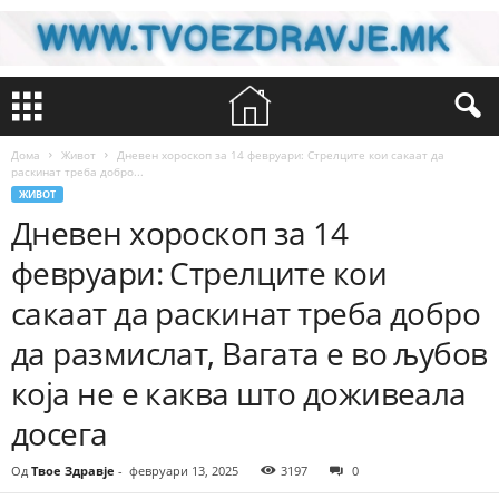
Дома
Живот
Дневен хороскоп за 14 февруари: Стрелците кои сакаат да
раскинат треба добро...
ЖИВОТ
Дневен хороскоп за 14
февруари: Стрелците кои
сакаат да раскинат треба добро
да размислат, Вагата е во љубов
која не е каква што доживеала
досега
Од
Твое Здравје
-
февруари 13, 2025
3197
0