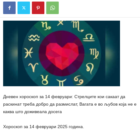
Дневен хороскоп за 14 февруари: Стрелците кои сакаат да
раскинат треба добро да размислат, Вагата е во љубов која не е
каква што доживеала досега
Хороскоп за 14 февруари 2025 година.