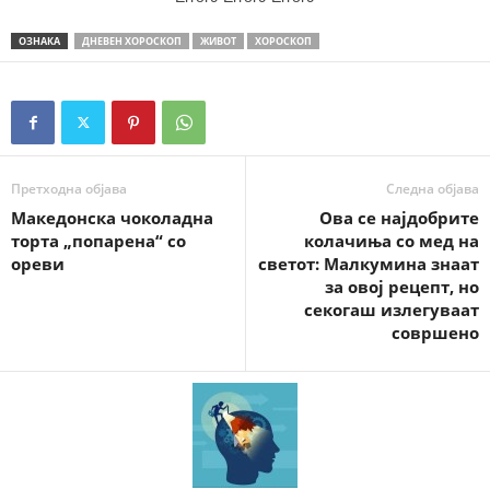
ОЗНАКА
ДНЕВЕН ХОРОСКОП
ЖИВОТ
ХОРОСКОП
Претходна објава
Следна објава
Македонска чоколадна
Ова се најдобрите
торта „попарена“ со
колачиња со мед на
ореви
светот: Малкумина знаат
за овој рецепт, но
секогаш излегуваат
совршено