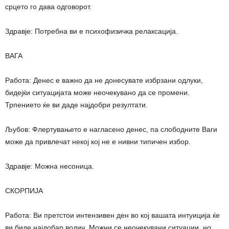
срцето го дава одговорот.
Здравје: Потребна ви е психофизичка релаксација.
ВАГА
Работа: Денес е важно да не донесувате избрзани одлуки,
бидејќи ситуацијата може неочекувано да се промени.
Трпението ќе ви даде најдобри резултати.
Љубов: Флертувањето е нагласено денес, па слободните Ваги
може да привлечат некој кој не е нивни типичен избор.
Здравје: Можна несоница.
СКОРПИЈА
Работа: Ви претстои интензивен ден во кој вашата интуиција ќе
ви биде најдобар водич. Можни се неочекувани ситуации, но