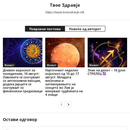
Твое Здравје
https://www.tvoezdravje.mk
Поврзани постови
Повеќе од авторот
Живот
Живот
Живот
Дневен хороскоп за
Најточниот неделен
Знак на денот – 16 јули:
понеделник, 10 август:
хороскоп од 10 до 17
СТРЕЛЕЦ
Лавовите се соочуваат
август: Младата
со интензивни емоции,
месечина и
додека Јарците се
затемнувањето на
соочуваат со
сонцето во Лав ја
финансиски предизвици
менуваат судбината на
4 знаци
Остави одговор