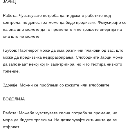
ЈАРЕЦ
Работа: Чувствувате потреба да ги држите работите под
контрола, но денес тоа може да биде предизвик. Фокусирајте се
на она што можете да го промените и не трошете енергија на
она што не можете.
Љубов: Партнерот може да има различни планови од вас, што
може да предизвика недоразбирања. Слободните Јарци може
да запознаат некој кој ги заинтригира, но и го тестира нивното
трпение.
Здравје: Можни се проблеми со коските или зглобовите.
ВОДОЛИЈА
Работа: Можеби чувствувате силна потреба за промени, но
мора да бидете трпеливи. Не дозволувајте ситниците да ве
отфрлат.