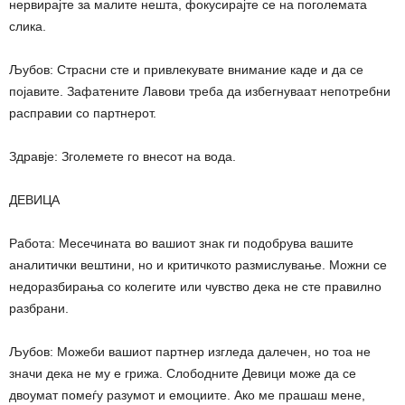
нервирајте за малите нешта, фокусирајте се на поголемата
слика.
Љубов: Страсни сте и привлекувате внимание каде и да се
појавите. Зафатените Лавови треба да избегнуваат непотребни
расправии со партнерот.
Здравје: Зголемете го внесот на вода.
ДЕВИЦА
Работа: Месечината во вашиот знак ги подобрува вашите
аналитички вештини, но и критичкото размислување. Можни се
недоразбирања со колегите или чувство дека не сте правилно
разбрани.
Љубов: Можеби вашиот партнер изгледа далечен, но тоа не
значи дека не му е грижа. Слободните Девици може да се
двоумат помеѓу разумот и емоциите. Ако ме прашаш мене,