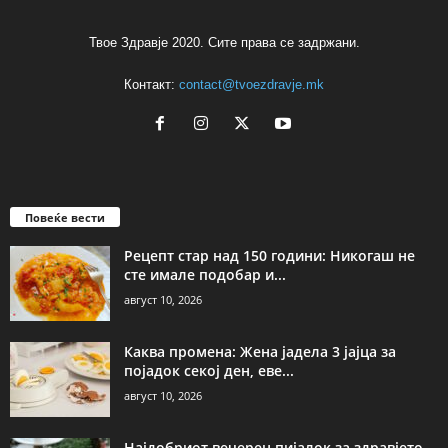
Твое Здравје 2020. Сите права се задржани.
Контакт:
contact@tvoezdravje.mk
Повеќе вести
Рецепт стар над 150 години: Никогаш не
сте имале подобар и...
август 10, 2026
Каква промена: Жена јадела 3 јајца за
појадок секој ден, еве...
август 10, 2026
Најдобриот вечерен пијалок за здравјето