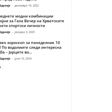
Здравје
-
декември 19, 2022
леднете модни комбинации
ојни за Гала Вечер на Хрватските
нати спортски личности
Здравје
-
јануари 3, 2025
вен хороскоп за понеделник 10
! По водолиите следи интересна
ба – Јарците во...
Здравје
-
јуни 10, 2024