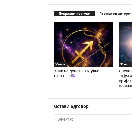
Поврзани постови
Повеќе од авторот
Живот
Живот
Знак на денот – 16 јули:
Дневен
СТРЕЛЕЦ
16 јул
пријат
плани
Остави одговор