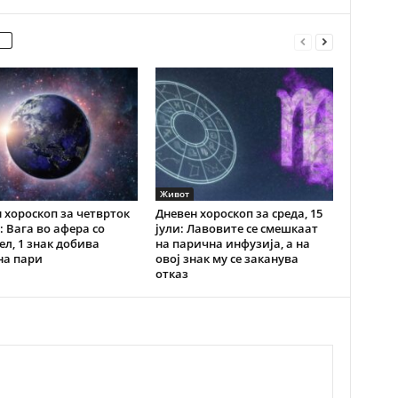
Живот
 хороскоп за четврток
Дневен хороскоп за среда, 15
и: Вага во афера со
јули: Лавовите се смешкаат
ел, 1 знак добива
на парична инфузија, а на
на пари
овој знак му се заканува
отказ