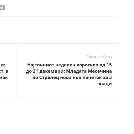
ОП
Следна објава
и:
Најточниот неделен хороскоп од 15
т, а
до 21 декември: Младата Месечина
знак
во Стрелец носи нов почеток за 3
знаци