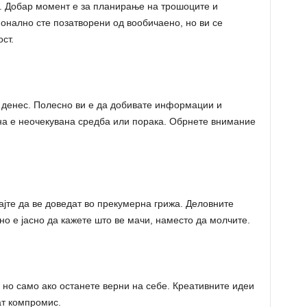
. Добар момент е за планирање на трошоците и
онално сте позатворени од вообичаено, но ви се
ст.
е денес. Полесно ви е да добивате информации и
на е неочекувана средба или порака. Обрнете внимание
ајте да ве доведат во прекумерна грижа. Деловните
но е јасно да кажете што ве мачи, наместо да молчите.
, но само ако останете верни на себе. Креативните идеи
ат компромис.