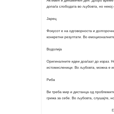
Активен и динамичен ден. Добро време 
допаѓа слободата во љубовта, но некој 
Јарец
Фокусот е на одговорноста и долгорочн
конкретни резултати. Во емоционалните 
Водолија
Оригиналните идеи доаѓаат до израз. Не
истомисленици. Во љубовта, можна е и
Риба
Ви треба мир и дистанца од проблемите 
грижа за себе. Во љубовта, слушајте, но
E