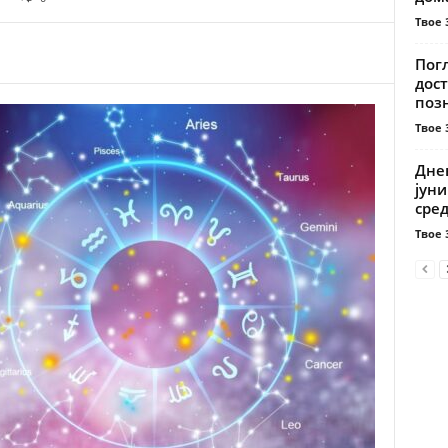
Твое 
Пог
дост
поз
Твое 
Дне
јуни
сред
Твое 