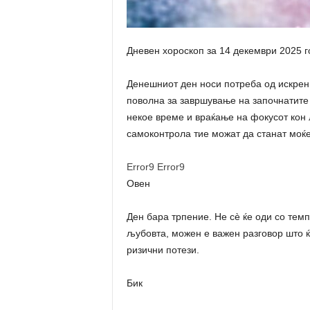
Дневен хороскоп за 14 декември 2025 г
Денешниот ден носи потреба од искрени 
поволна за завршување на започнатите 
некое време и враќање на фокусот кон 
самоконтрола тие можат да станат моќе
Error9
Error9
Овен
Ден бара трпение. Не сè ќе оди со темп
љубовта, можен е важен разговор што ќ
ризични потези.
Бик