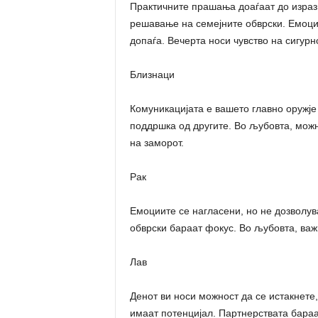
Практичните прашања доаѓаат до израз
решавање на семејните обврски. Емоци
допаѓа. Вечерта носи чувство на сигурно
Близнаци
Комуникацијата е вашето главно оружј
поддршка од другите. Во љубовта, мож
на заморот.
Рак
Емоциите се нагласени, но не дозволув
обврски бараат фокус. Во љубовта, важ
Лав
Денот ви носи можност да се истакнете
имаат потенцијал. Партнерствата бара