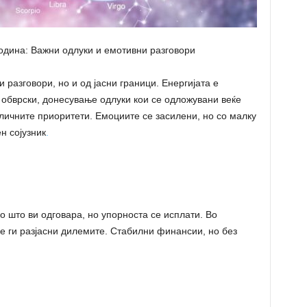
одина: Важни одлуки и емотивни разговори
разговори, но и од јасни граници. Енергијата е
обврски, донесување одлуки кои се одложувани веќе
личните приоритети. Емоциите се засилени, но со малку
н сојузник
.
о што ви одговара, но упорноста се исплати. Во
е ги разјасни дилемите. Стабилни финансии, но без