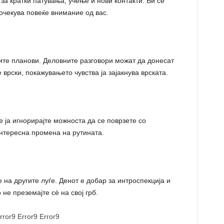
за кратки патувања, учење и нови контакти. Ви се
очекува повеќе внимание од вас.
ите планови. Деловните разговори можат да донесат
врски, покажувањето чувства ја зајакнува врската.
 ја игнорирајте можноста да се поврзете со
нтересна промена на рутината.
на другите луѓе. Денот е добар за интроспекција и
 не преземајте сè на свој грб.
rror9
Error9
Error9