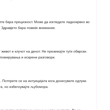
ите бара прецизност. Може да изгледате ладнокрвно во
. Здравјето бара повеќе внимание.
живот е клучот на денот. Не преземајте туѓи обврски.
помирувања и искрени разговори.
 Потпрете се на интуицијата кога донесувате одлуки.
а, но избегнувајте љубомора.