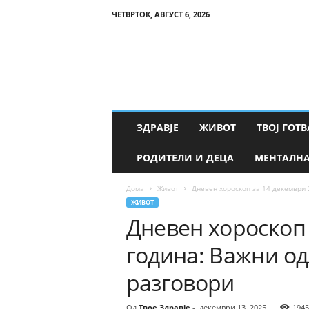
ЧЕТВРТОК, АВГУСТ 6, 2026
Т
в
о
е
З
д
р
ЗДРАВЈЕ
ЖИВОТ
ТВОЈ ГОТВ
а
в
РОДИТЕЛИ И ДЕЦА
МЕНТАЛНА
ј
е
Дома
Живот
Дневен хороскоп за 14 декември 
ЖИВОТ
Дневен хороскоп 
година: Важни о
разговори
Од
Твое Здравје
-
декември 13, 2025
1945