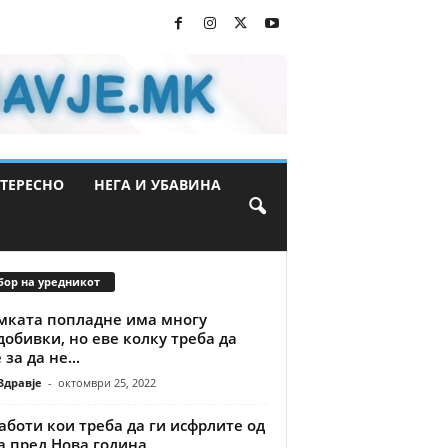
ТЕРЕСНО
НЕГА И УБАВИНА
бор на уредникот
мката попладне има многу
обивки, но еве колку треба да
 за да не...
Здравје
-
октомври 25, 2022
аботи кои треба да ги исфрлите од
а пред Нова година