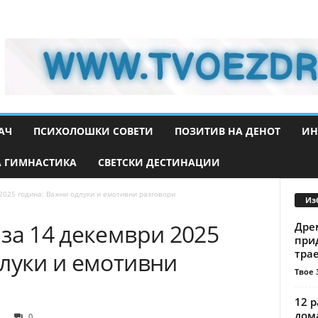
АЧ
ПСИХОЛОШКИ СОВЕТИ
ПОЗИТИВ НА ДЕНОТ
ИН
 ГИМНАСТИКА
СВЕТСКИ ДЕСТИНАЦИИ
2025 година: Важни одлуки и емотивни разговори
Из
за 14 декември 2025
Дре
прид
трае
длуки и емотивни
Твое 
12 р
дом
0