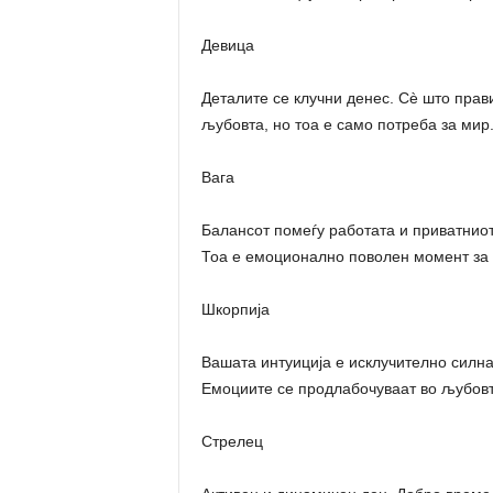
Девица
Деталите се клучни денес. Сè што прав
љубовта, но тоа е само потреба за мир
Вага
Балансот помеѓу работата и приватниот 
Тоа е емоционално поволен момент за 
Шкорпија
Вашата интуиција е исклучително силна.
Емоциите се продлабочуваат во љубовт
Стрелец