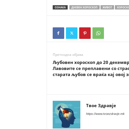
ОЗНАКА
ДНЕВЕН ХОРОСКОП
ЖИВОТ
ХОРОСК
Претходна објава
Љубовен хороскоп до 20 декемвр
Лавовите се преплавени со страс
старата љубов се враќа кај овој 
Твое Здравје
https://www.tvoezdravje.mk