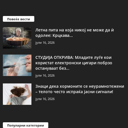
Повеќе вести
Летна пита на која никој не може да ѝ
одолее: Крцкава...
јули 16, 2026
СТУДИЈА ОТКРИВА: Младите луѓе кои
користат електронски цигари побрзо
остануваат без...
јули 16, 2026
Знаци дека хормоните се неурамнотежени
– телото често испраќа јасни сигнали!
јули 16, 2026
Популарни категории