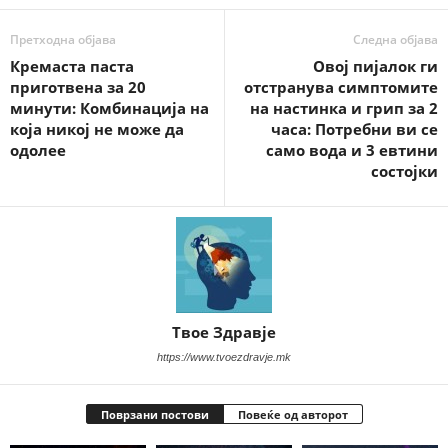
Претходна објава
Следна објава
Кремаста паста
Овој пијалок ги
приготвена за 20
отстранува симптомите
минути: Комбинација на
на настинка и грип за 2
која никој не може да
часа: Потребни ви се
одолее
само вода и 3 евтини
состојки
Твое Здравје
https://www.tvoezdravje.mk
Поврзани постови
Повеќе од авторот