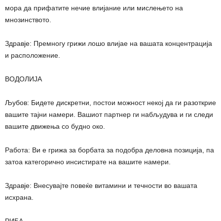
мора да прифатите нечие влијание или мислењето на
мнозинството.
Здравје: Премногу грижи лошо влијае на вашата концентрација
и расположение.
ВОДОЛИЈА
Љубов: Бидете дискретни, постои можност некој да ги разоткрие
вашите тајни намери. Вашиот партнер ги набљудува и ги следи
вашите движења со будно око.
Работа: Ви е грижа за борбата за подобра деловна позиција, па
затоа категорично инсистирате на вашите намери.
Здравје: Внесувајте повеќе витамини и течности во вашата
исхрана.
РИБА