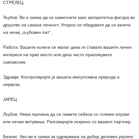
СТРЕЛЕЦ
Љубов: Ви е грижа да се наметнете како авторитетна фигура во
друштво на сакана личност. Упорно се обидувате да се качите
на нечиј „љубовен пат“.
Работа: Вашите колеги се жалат дека ги ставате вашите лични
интереси на прво место или дека често практикувате
самоволие.
Здравје: Контролирајте ја вашата импулсивна природа и
нервоза.
ЈАРЕЦ
Љубов: Нема причина да се лажете себеси со големи илузии
или нечии ветувања. Разговарајте искрено со вашиот партнер.
Бизнис: Ако ви е грижа за одржување на добар деловен рејтинг,