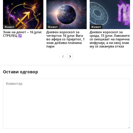
Живот
Живот
Живот
Знак на денот – 16 јули:
Дневен хороскоп за
Дневен хороскоп за
СТРЕЛЕЦ
четврток 16 јули: Вага
среда, 15 јули: Лавовите
во афера со пријател, 1
се смешкаат на парична
знак добива планина
инфузија, а на овој знак
пари
му се заканува отказ
Остави одговор