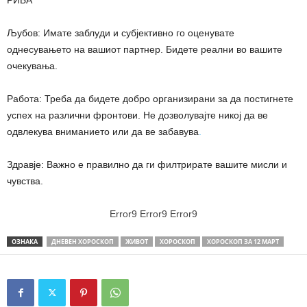
Љубов: Имате заблуди и субјективно го оценувате
однесувањето на вашиот партнер. Бидете реални во вашите
очекувања.
Работа: Треба да бидете добро организирани за да постигнете
успех на различни фронтови. Не дозволувајте никој да ве
одвлекува вниманието или да ве забавува
.
Здравје: Важно е правилно да ги филтрирате вашите мисли и
чувства.
Error9
Error9
Error9
ОЗНАКА
ДНЕВЕН ХОРОСКОП
ЖИВОТ
ХОРОСКОП
ХОРОСКОП ЗА 12 МАРТ