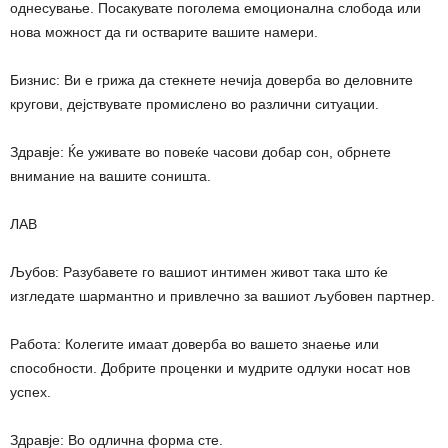
однесување. Посакувате поголема емоционална слобода или
нова можност да ги остварите вашите намери.
Бизнис: Ви е грижа да стекнете нечија доверба во деловните
кругови, дејствувате промислено во различни ситуации.
Здравје: Ќе уживате во повеќе часови добар сон, обрнете
внимание на вашите соништа.
ЛАВ
Љубов: Разубавете го вашиот интимен живот така што ќе
изгледате шармантно и привлечно за вашиот љубовен партнер.
Работа: Колегите имаат доверба во вашето знаење или
способности. Добрите проценки и мудрите одлуки носат нов
успех.
Здравје: Во одлична форма сте.