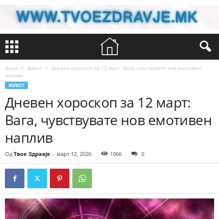
Дома
Живот
Дневен хороскоп за 12 март: Вага, чувствувате нов емотивен
наплив
ЖИВОТ
Дневен хороскоп за 12 март:
Вага, чувствувате нов емотивен
наплив
Од
Твое Здравје
-
март 12, 2026
1066
0