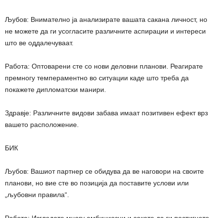
Љубов: Внимателно ја анализирате вашата сакана личност, но
не можете да ги усогласите различните аспирации и интереси
што ве оддалечуваат.
Работа: Оптоварени сте со нови деловни планови. Реагирате
премногу темпераментно во ситуации каде што треба да
покажете дипломатски манири.
Здравје: Различните видови забава имаат позитивен ефект врз
вашето расположение.
БИК
Љубов: Вашиот партнер се обидува да ве наговори на своите
планови, но вие сте во позиција да поставите услови или
„љубовни правила“.
Работа: Изгледате многу амбициозни и сакате да ги постигнете