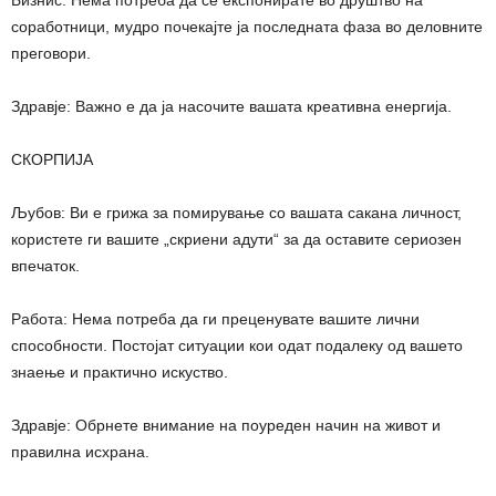
соработници, мудро почекајте ја последната фаза во деловните
преговори.
Здравје: Важно е да ја насочите вашата креативна енергија.
СКОРПИЈА
Љубов: Ви е грижа за помирување со вашата сакана личност,
користете ги вашите „скриени адути“ за да оставите сериозен
впечаток.
Работа: Нема потреба да ги преценувате вашите лични
способности. Постојат ситуации кои одат подалеку од вашето
знаење и практично искуство.
Здравје: Обрнете внимание на поуреден начин на живот и
правилна исхрана.