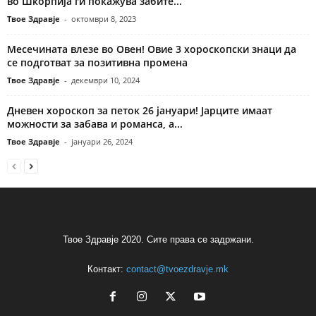
во Шкорпија ги покажува забите...
Твое Здравје
-
октомври 8, 2023
Месечината влезе во Овен! Овие 3 хороскопски знаци да
се подготват за позитивна промена
Твое Здравје
-
декември 10, 2024
Дневен хороскоп за петок 26 јануари! Јарците имаат
можности за забава и романса, а...
Твое Здравје
-
јануари 26, 2024
Твое Здравје 2020. Сите права се задржани.
Контакт:
contact@tvoezdravje.mk