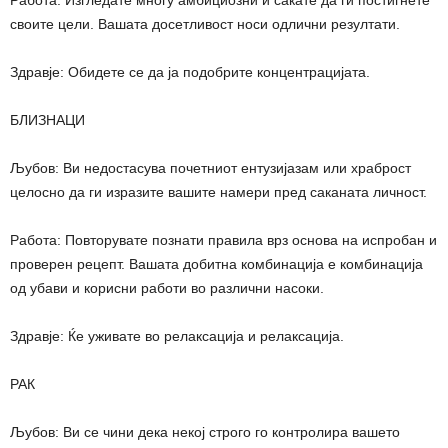
своите цели. Вашата досетливост носи одлични резултати.
Здравје: Обидете се да ја подобрите концентрацијата.
БЛИЗНАЦИ
Љубов: Ви недостасува почетниот ентузијазам или храброст
целосно да ги изразите вашите намери пред саканата личност.
Работа: Повторувате познати правила врз основа на испробан и
проверен рецепт. Вашата добитна комбинација е комбинација
од убави и корисни работи во различни насоки.
Здравје: Ќе уживате во релаксација и релаксација.
РАК
Љубов: Ви се чини дека некој строго го контролира вашето