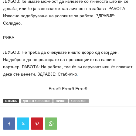
ЉУБОВ: Ќе имате можност да излезете со личноста што ви се
допаѓа, или ќе ја запознаете таа личност на забава. РАБОТА:
Извесно подобрување на условите за работа. ЗДРАВЈЕ:
Солидно.
РИБА
ЉУБОВ: Не треба да очекувате ништо добро од овој ден.
Најдобро е да не реагирате на провокациите на вашиот
партнер. РАБОТА: На работа, тие ќе ви веруваат или ќе покажат
дека сте ценети. ЗДРАВЈЕ: Стабилно
.
Error9
Error9
Error9
ОЗНАКА
ДНЕВЕН ХОРОСКОП
ЖИВОТ
ХОРОСКОП