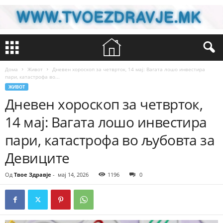
Дома
Живот
Дневен хороскоп за четврток, 14 мај: Вагата лошо инвестира
пари, катастрофа во...
ЖИВОТ
Дневен хороскоп за четврток,
14 мај: Вагата лошо инвестира
пари, катастрофа во љубовта за
Девиците
Од
Твое Здравје
-
мај 14, 2026
1196
0