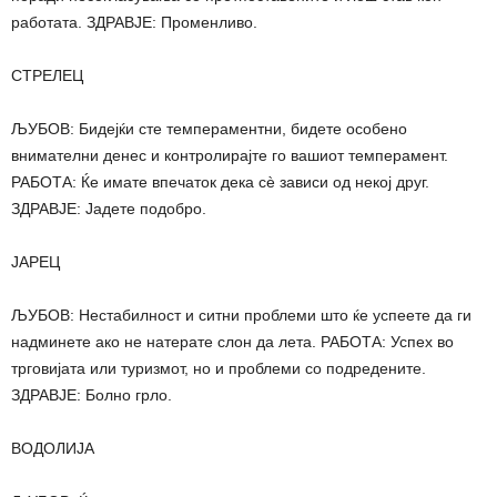
работата. ЗДРАВЈЕ: Променливо.
СТРЕЛЕЦ
ЉУБОВ: Бидејќи сте темпераментни, бидете особено
внимателни денес и контролирајте го вашиот темперамент.
РАБОТА: Ќе имате впечаток дека сè зависи од некој друг.
ЗДРАВЈЕ: Јадете подобро.
ЈАРЕЦ
ЉУБОВ: Нестабилност и ситни проблеми што ќе успеете да ги
надминете ако не натерате слон да лета. РАБОТА: Успех во
трговијата или туризмот, но и проблеми со подредените.
ЗДРАВЈЕ: Болно грло.
ВОДОЛИЈА