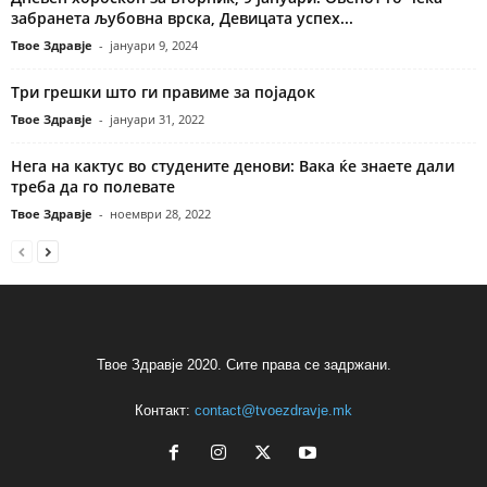
забранета љубовна врска, Девицата успех...
Твое Здравје
-
јануари 9, 2024
Три грешки што ги правиме за појадок
Твое Здравје
-
јануари 31, 2022
Нега на кактус во студените денови: Вака ќе знаете дали
треба да го полевате
Твое Здравје
-
ноември 28, 2022
Твое Здравје 2020. Сите права се задржани.
Контакт:
contact@tvoezdravje.mk