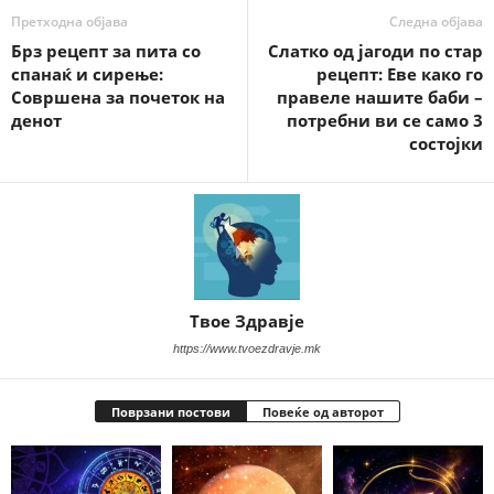
Претходна објава
Следна објава
Брз рецепт за пита со
Слатко од јагоди по стар
спанаќ и сирење:
рецепт: Еве како го
Совршена за почеток на
правеле нашите баби –
денот
потребни ви се само 3
состојки
Твое Здравје
https://www.tvoezdravje.mk
Поврзани постови
Повеќе од авторот