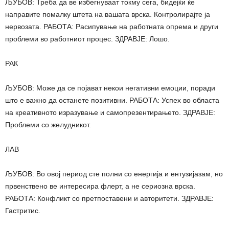
ЉУБОВ: Треба да ве избегнуваат токму сега, бидејќи ќе
направите помалку штета на вашата врска. Контролирајте ја
нервозата. РАБОТА: Расипување на работната опрема и други
проблеми во работниот процес. ЗДРАВЈЕ: Лошо.
РАК
ЉУБОВ: Може да се појават некои негативни емоции, поради
што е важно да останете позитивни. РАБОТА: Успех во областа
на креативното изразување и самопрезентирањето. ЗДРАВЈЕ:
Проблеми со желудникот.
ЛАВ
ЉУБОВ: Во овој период сте полни со енергија и ентузијазам, но
првенствено ве интересира флерт, а не сериозна врска.
РАБОТА: Конфликт со претпоставени и авторитети. ЗДРАВЈЕ:
Гастритис.