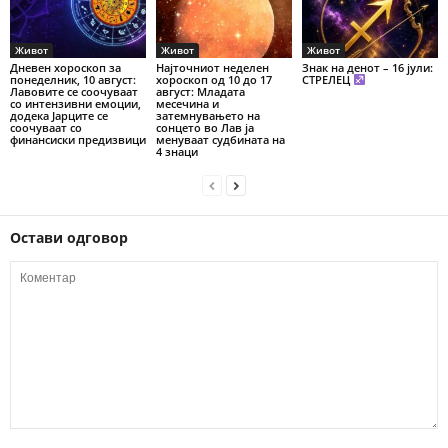
Живот
Живот
Живот
Дневен хороскоп за
Најточниот неделен
Знак на денот – 16 јули:
понеделник, 10 август:
хороскоп од 10 до 17
СТРЕЛЕЦ
Лавовите се соочуваат
август: Младата
со интензивни емоции,
месечина и
додека Јарците се
затемнувањето на
соочуваат со
сонцето во Лав ја
финансиски предизвици
менуваат судбината на
4 знаци
Остави одговор