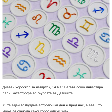
Дневен хороскоп за четврток, 14 мај: Вагата лошо инвестира
пари, катастрофа во љубовта за Девиците
Уште еден возбудлив астролошки ден е пред нас, а еве што
може да очекува секој хороскопски знак.