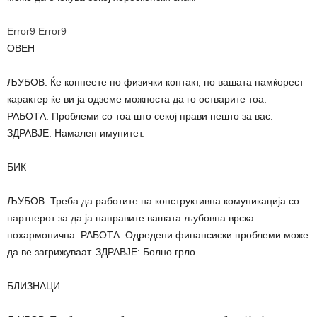
Error9
Error9
ОВЕН
ЉУБОВ: Ќе копнеете по физички контакт, но вашата намќорест
карактер ќе ви ја одземе можноста да го остварите тоа.
РАБОТА: Проблеми со тоа што секој прави нешто за вас.
ЗДРАВЈЕ: Намален имунитет.
БИК
ЉУБОВ: Треба да работите на конструктивна комуникација со
партнерот за да ја направите вашата љубовна врска
похармонична. РАБОТА: Одредени финансиски проблеми може
да ве загрижуваат. ЗДРАВЈЕ: Болно грло.
БЛИЗНАЦИ