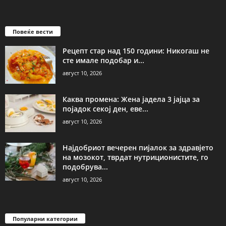
Повеќе вести
Рецепт стар над 150 години: Никогаш не
сте имале подобар и...
август 10, 2026
Каква промена: Жена јадела 3 јајца за
појадок секој ден, еве...
август 10, 2026
Најдобриот вечерен пијалок за здравјето
на мозокот, тврдат нутриционистите, го
подобрува...
август 10, 2026
Популарни категории