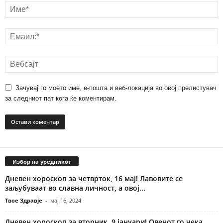
Зачувај го моето име, е-пошта и веб-локација во овој прелистувач
за следниот пат кога ќе коментирам.
Избор на уредникот
Дневен хороскоп за четврток, 16 мај! Лавовите се
заљубуваат во славна личност, а овој...
Твое Здравје
-
мај 16, 2024
Дневен хороскоп за вторник, 9 јануари! Овенот го чека