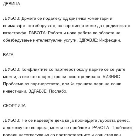
ДЕВИЦА
ЉУБОВ: Држете се подалеку од критички коментари и
внимавајте што зборувате, во спротивно може да предизвикате
катастрофа. РАБОТА: Работа и нова работа во областа на
обезбедување интелектуални услуги. ЗДРАВЈЕ: Инфекции.
ВАГА
ЉУБОВ: Конфликтите со партнерот околу парите се сè уште
можни, а вие сте оној кој троши неконтролирано. БИЗНИС:
Проблеми во партнерството, или ќе трошите пари на лоши
инвестиции. ЗДРАВЈЕ: Послабо.
СКОРПИЈА
ЉУБОВ: Не се надевајте дека ќе ја пронајдете љубовта денес,
а доколку сте во врска, можни се проблеми. РАБОТА: Проблеми
поради несогласувања со претпоставените и лош став кон