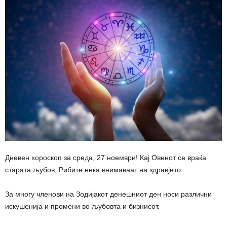
Дневен хороскоп за среда, 27 ноември! Кај Овенот се враќа
старата љубов, Рибите нека внимаваат на здравјето
За многу членови на Зодијакот денешниот ден носи различни
искушенија и промени во љубовта и бизнисот.