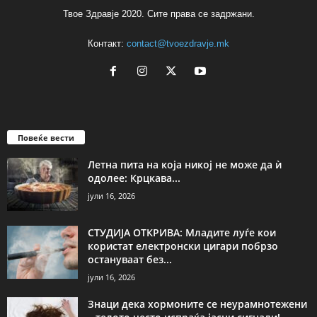
Твое Здравје 2020. Сите права се задржани.
Контакт:
contact@tvoezdravje.mk
Повеќе вести
Летна пита на која никој не може да ѝ
одолее: Крцкава...
јули 16, 2026
СТУДИЈА ОТКРИВА: Младите луѓе кои
користат електронски цигари побрзо
остануваат без...
јули 16, 2026
Знаци дека хормоните се неурамнотежени