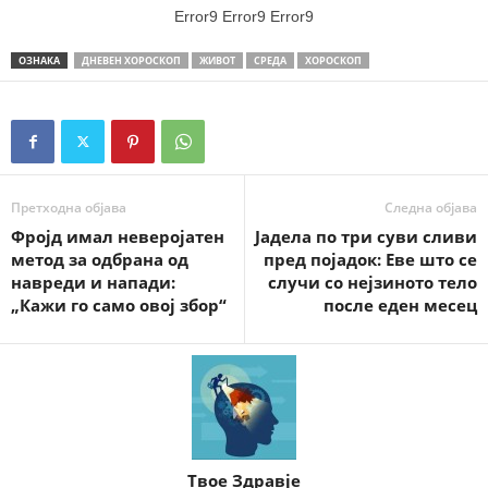
Error9
Error9
Error9
ОЗНАКА
ДНЕВЕН ХОРОСКОП
ЖИВОТ
СРЕДА
ХОРОСКОП
Претходна објава
Следна објава
Фројд имал неверојатен
Јадела по три суви сливи
метод за одбрана од
пред појадок: Еве што се
навреди и напади:
случи со нејзиното тело
„Кажи го само овој збор“
после еден месец
Твое Здравје