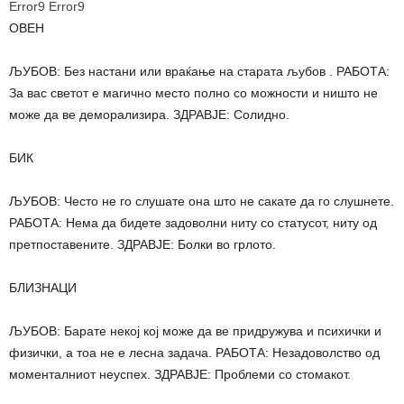
Error9
Error9
ОВЕН
ЉУБОВ: Без настани или враќање на старата љубов . РАБОТА:
За вас светот е магично место полно со можности и ништо не
може да ве деморализира. ЗДРАВЈЕ: Солидно.
БИК
ЉУБОВ: Често не го слушате она што не сакате да го слушнете.
РАБОТА: Нема да бидете задоволни ниту со статусот, ниту од
претпоставените. ЗДРАВЈЕ: Болки во грлото.
БЛИЗНАЦИ
ЉУБОВ: Барате некој кој може да ве придружува и психички и
физички, а тоа не е лесна задача. РАБОТА: Незадоволство од
моменталниот неуспех. ЗДРАВЈЕ: Проблеми со стомакот.