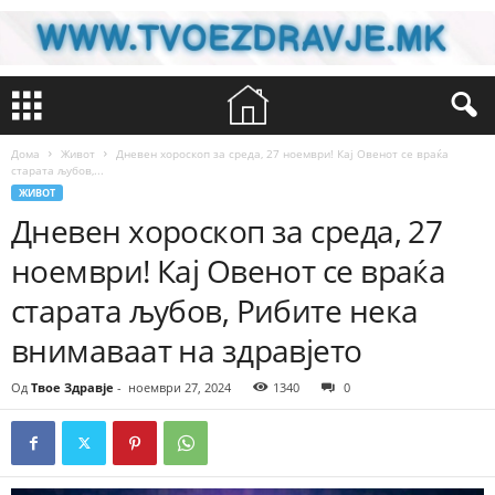
Дома
Живот
Дневен хороскоп за среда, 27 ноември! Кај Овенот се враќа
старата љубов,...
ЖИВОТ
Дневен хороскоп за среда, 27
ноември! Кај Овенот се враќа
старата љубов, Рибите нека
внимаваат на здравјето
Од
Твое Здравје
-
ноември 27, 2024
1340
0