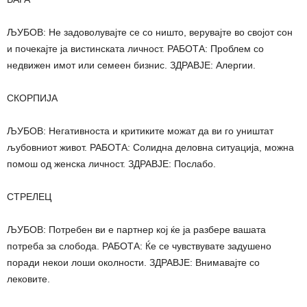
ЉУБОВ: Не задоволувајте се со ништо, верувајте во својот сон
и почекајте ја вистинската личност. РАБОТА: Проблем со
недвижен имот или семеен бизнис. ЗДРАВЈЕ: Алергии.
СКОРПИЈА
ЉУБОВ: Негативноста и критиките можат да ви го уништат
љубовниот живот. РАБОТА: Солидна деловна ситуација, можна
помош од женска личност. ЗДРАВЈЕ: Послабо.
СТРЕЛЕЦ
ЉУБОВ: Потребен ви е партнер кој ќе ја разбере вашата
потреба за слобода. РАБОТА: Ќе се чувствувате задушено
поради некои лоши околности. ЗДРАВЈЕ: Внимавајте со
лековите.