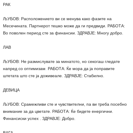
РАК
ЉУБОВ: Расположението ви се менува како фазите на
Месечината. Партнерот тешко може да ги предвиди. РАБОТА:
Во поволен период сте за финансии. ЗДРАВЈЕ: Многу добро.
ЛАВ
ЉУБОВ: Не размислувате за минатото, но секогаш гледате
напред со оптимизам
.
РАБОТА: Ќе мора да ја поправите
штетата што сте ја доживеале. ЗДРАВЈЕ: Стабилно.
ДЕВИЦА
ЉУБОВ: Срамежливи сте и чувствителни, па ви треба посебно
внимание за да цветате. РАБОТА: Ќе бидете енергични.
Финансиски успех . ЗДРАВЈЕ: Добро.
ВАГА