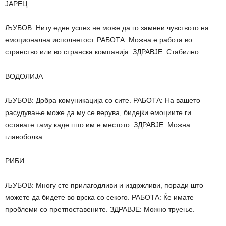
ЈАРЕЦ
ЉУБОВ: Ниту еден успех не може да го замени чувството на
емоционална исполнетост. РАБОТА: Можна е работа во
странство или во странска компанија. ЗДРАВЈЕ: Стабилно.
ВОДОЛИЈА
ЉУБОВ: Добра комуникација со сите. РАБОТА: На вашето
расудување може да му се верува, бидејќи емоциите ги
оставате таму каде што им е местото. ЗДРАВЈЕ: Можна
главоболка.
РИБИ
ЉУБОВ: Многу сте прилагодливи и издржливи, поради што
можете да бидете во врска со секого. РАБОТА: Ќе имате
проблеми со претпоставените. ЗДРАВЈЕ: Можно труење.