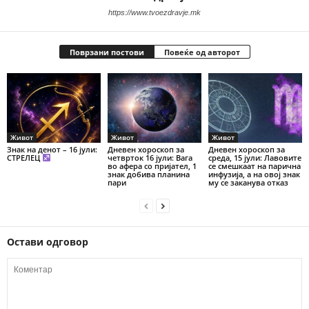
https://www.tvoezdravje.mk
Поврзани постови
Повеќе од авторот
Живот
Живот
Живот
Знак на денот – 16 јули:
Дневен хороскоп за
Дневен хороскоп за
СТРЕЛЕЦ
четврток 16 јули: Вага
среда, 15 јули: Лавовите
во афера со пријател, 1
се смешкаат на парична
знак добива планина
инфузија, а на овој знак
пари
му се заканува отказ
Остави одговор