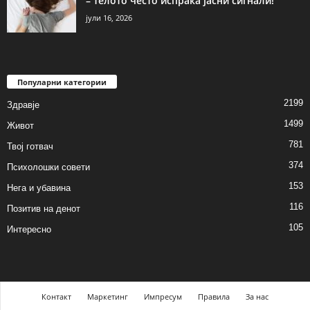
– телото често испраќа јасни сигнали!
јули 16, 2026
Популарни категории
2199
Здравје
1499
Живот
781
Твој готвач
374
Психолошки совети
153
Нега и убавина
116
Позитив на денот
105
Интересно
Контакт
Маркетинг
Импресум
Правила
За нас