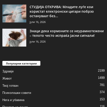
СТУДИЈА ОТКРИВА: Младите луѓе кои
користат електронски цигари побрзо
остануваат без...
јули 16, 2026
Знаци дека хормоните се неурамнотежени
– телото често испраќа јасни сигнали!
јули 16, 2026
Популарни категории
2199
Здравје
1499
Живот
781
Твој готвач
374
Психолошки совети
153
Нега и убавина
116