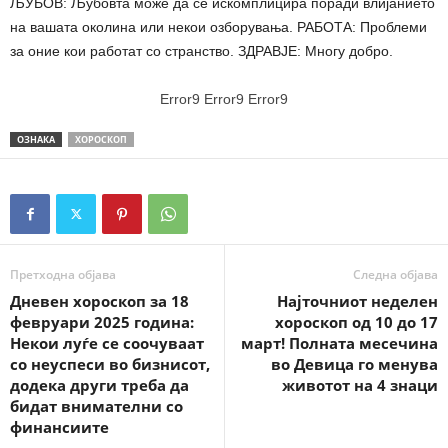
ЉУБОВ: Љубовта може да се искомплицира поради влијанието
на вашата околина или некои озборувања. РАБОТА: Проблеми
за оние кои работат со странство. ЗДРАВЈЕ: Многу добро.
Error9
Error9
Error9
ОЗНАКА
ХОРОСКОП
Претходна објава
Следна објава
Дневен хороскоп за 18
Најточниот неделен
февруари 2025 година:
хороскоп од 10 до 17
Некои луѓе се соочуваат
март! Полната месечина
со неуспеси во бизнисот,
во Девица го менува
додека други треба да
животот на 4 знаци
бидат внимателни со
финансиите