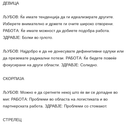
ДЕВИЦА
ЉУБОВ: Ќе имате тенденција да ги идеализирате другите.
Изберете внимателно и држете ги очите широко отворени.
РАБОТА: Ќе имате можност да добиете подобра работа.
ЗДРАВЈЕ: Болки во грлото.
ЉУБОВ: Најдобро е да не донесувате дефинитивни одлуки или
да преземате радикални потези. РАБОТА: Ќе бидете повеќе
фокусирани на други области. ЗДРАВЈЕ: Солидно.
СКОРПИЈА
ЉУБОВ: Можно е да сретнете некој што ќе ви се допадне во
миг. РАБОТА: Проблеми во областа на логистиката и во
партнерската работа. ЗДРАВЈЕ: Проблеми со стомакот.
СТРЕЛЕЦ