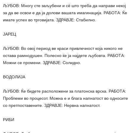
ЉУБОВ: Многу сте заљубени и сè што треба да направи некој
за да ве освои е да ја долови вашата имагинација. РАБОТА: Ќе
имате успех во трговијата. ЗДРАВЈЕ: Стабилно.
ЈАРЕЦ
ЉУБОВ: Во овој период ве краси привлечност која никого не
остава рамнодушен. Полесно ќе ја најдете љубовта. РАБОТА:
Можни се промени. ЗДРАВЈЕ: Солидно.
ВОДОЛИЈА
ЉУБОВ: Ќе бидете расположени за платонска врска. РАБОТА:
Проблеми во процесот. Можна е и блага напнатост во односите
со претпоставените. ЗДРАВЈЕ: Нервна напнатост.
РИБИ