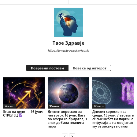
Твое Здравје
https://www.tvoezdravje.mk
Поврзани постови
Повеќе од авторот
Живот
Живот
Живот
Знак на денот – 16 јули:
Дневен хороскоп за
Дневен хороскоп за
СТРЕЛЕЦ
четврток 16 јули: Вага
среда, 15 јули: Лавовите
во афера со пријател, 1
се смешкаат на парична
знак добива планина
инфузија, а на овој знак
пари
му се заканува отказ