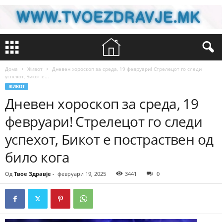
Дома
Живот
Дневен хороскоп за среда, 19 февруари! Стрелецот го следи
успехот, Бикот е...
ЖИВОТ
Дневен хороскоп за среда, 19
февруари! Стрелецот го следи
успехот, Бикот е постраствен од
било кога
Од
Твое Здравје
-
февруари 19, 2025
3441
0