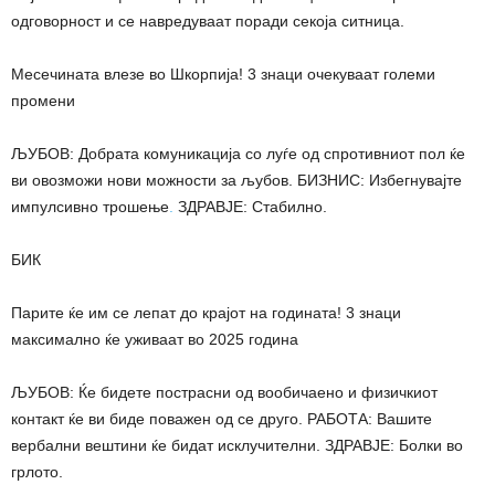
одговорност и се навредуваат поради секоја ситница.
Месечината влезе во Шкорпија! 3 знаци очекуваат големи
промени
ЉУБОВ: Добрата комуникација со луѓе од спротивниот пол ќе
ви овозможи нови можности за љубов. БИЗНИС: Избегнувајте
импулсивно трошење
.
ЗДРАВЈЕ: Стабилно.
БИК
Парите ќе им се лепат до крајот на годината! 3 знаци
максимално ќе уживаат во 2025 година
ЉУБОВ: Ќе бидете пострасни од вообичаено и физичкиот
контакт ќе ви биде поважен од се друго. РАБОТА: Вашите
вербални вештини ќе бидат исклучителни. ЗДРАВЈЕ: Болки во
грлото.