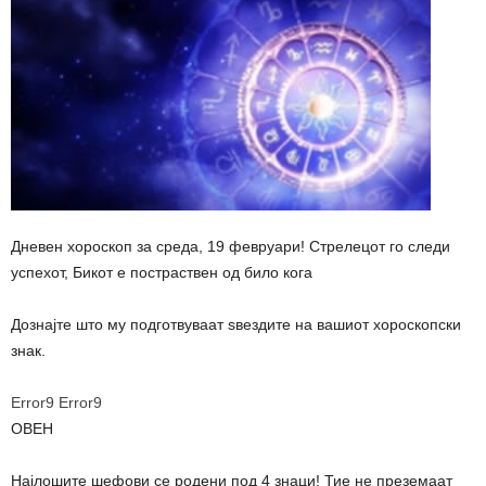
Дневен хороскоп за среда, 19 февруари! Стрелецот го следи
успехот, Бикот е постраствен од било кога
Дознајте што му подготвуваат ѕвездите на вашиот хороскопски
знак.
Error9
Error9
ОВЕН
Најлошите шефови се родени под 4 знаци! Тие не преземаат