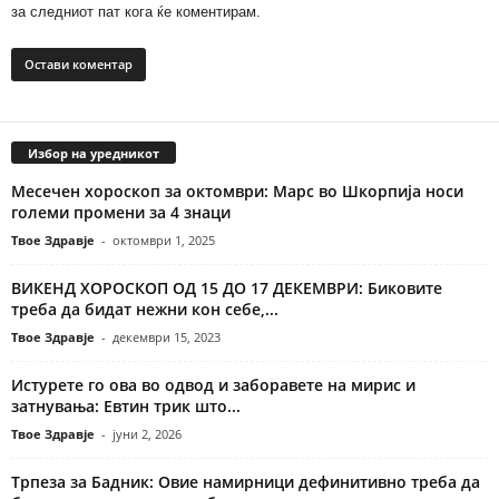
за следниот пат кога ќе коментирам.
Избор на уредникот
Месечен хороскоп за октомври: Марс во Шкорпија носи
големи промени за 4 знаци
Твое Здравје
-
октомври 1, 2025
ВИКЕНД ХОРОСКОП ОД 15 ДО 17 ДЕКЕМВРИ: Биковите
треба да бидат нежни кон себе,...
Твое Здравје
-
декември 15, 2023
Истурете го ова во одвод и заборавете на мирис и
затнувања: Евтин трик што...
Твое Здравје
-
јуни 2, 2026
Трпеза за Бадник: Овие намирници дефинитивно треба да