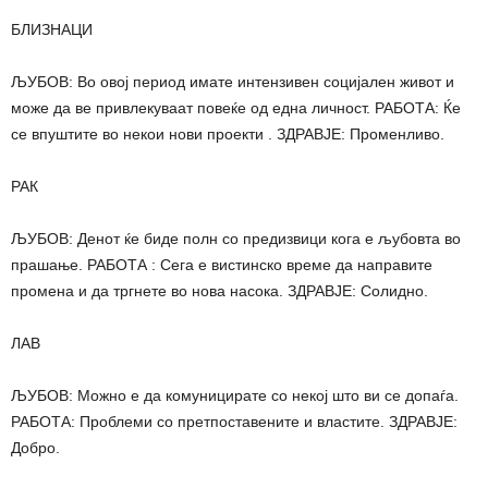
БЛИЗНАЦИ
ЉУБОВ: Во овој период имате интензивен социјален живот и
може да ве привлекуваат повеќе од една личност. РАБОТА: Ќе
се впуштите во некои нови проекти . ЗДРАВЈЕ: Променливо.
РАК
ЉУБОВ: Денот ќе биде полн со предизвици кога е љубовта во
прашање. РАБОТА : Сега е вистинско време да направите
промена и да тргнете во нова насока. ЗДРАВЈЕ: Солидно.
ЛАВ
ЉУБОВ: Можно е да комуницирате со некој што ви се допаѓа.
РАБОТА: Проблеми со претпоставените и властите. ЗДРАВЈЕ:
Добро.