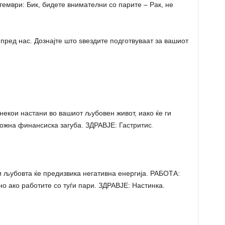
тември: Бик, бидете внимателни со парите – Рак, не
пред нас. Дознајте што ѕвездите подготвуваат за вашиот
екои настани во вашиот љубовен живот, иако ќе ги
Можна финансиска загуба. ЗДРАВЈЕ: Гастритис
.
љубовта ќе предизвика негативна енергија. РАБОТА:
о ако работите со туѓи пари. ЗДРАВЈЕ: Настинка.