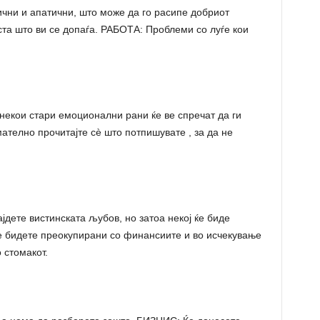
чни и апатични, што може да го расипе добриот
ста што ви се допаѓа. РАБОТА: Проблеми со луѓе кои
некои стари емоционални рани ќе ве спречат да ги
телно прочитајте сè што потпишувате , за да не
јдете вистинската љубов, но затоа некој ќе биде
е бидете преокупирани со финансиите и во исчекување
 стомакот.