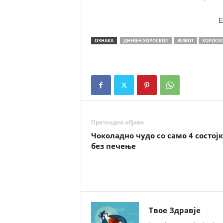
E
ОЗНАКА
ДНЕВЕН ХОРОСКОП
ЖИВОТ
ХОРОСК
Претходна објава
Чоколадно чудо со само 4 состој
без печење
Твое Здравје