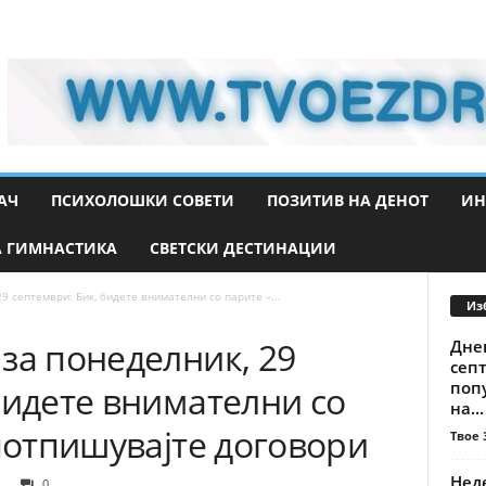
АЧ
ПСИХОЛОШКИ СОВЕТИ
ПОЗИТИВ НА ДЕНОТ
ИН
 ГИМНАСТИКА
СВЕТСКИ ДЕСТИНАЦИИ
9 септември: Бик, бидете внимателни со парите –...
Из
за понеделник, 29
Дне
сеп
попу
бидете внимателни со
на...
 потпишувајте договори
Твое 
Неде
0