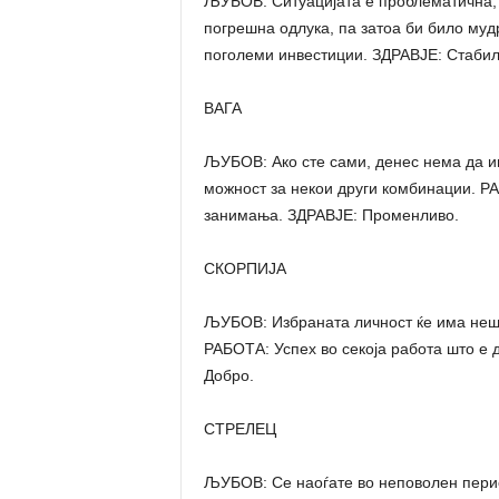
ЉУБОВ: Ситуацијата е проблематична, 
погрешна одлука, па затоа би било муд
поголеми инвестиции. ЗДРАВЈЕ: Стабил
ВАГА
ЉУБОВ: Ако сте сами, денес нема да им
можност за некои други комбинации. РА
занимања. ЗДРАВЈЕ: Променливо.
СКОРПИЈА
ЉУБОВ: Избраната личност ќе има нешт
РАБОТА: Успех во секоја работа што е 
Добро.
СТРЕЛЕЦ
ЉУБОВ: Се наоѓате во неповолен перио