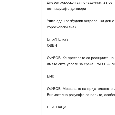
Дневен хороскоп за понеделник, 29 сеп
потпишувајте договори
Уште еден возбудлив астролошки ден е 
хороскопски знак.
Error9
Error9
ОВЕН
ЉУБОВ: Ќе претерате со реакциите на н
имате сите услови за среќа. РАБОТА: 
БИК
ЉУБОВ: Мешањето на пријателството и 
Внимателно ракувајте со парите, особен
БЛИЗНАЦИ