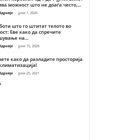
ва можност што не доаѓа често,...
Здравје
-
јуни 1, 2026
боти што го штитат телото во
ост: Еве како да спречите
ување на...
Здравје
-
јуни 15, 2026
ете како да разладите просторија
 климатизација!
Здравје
-
јуни 25, 2021