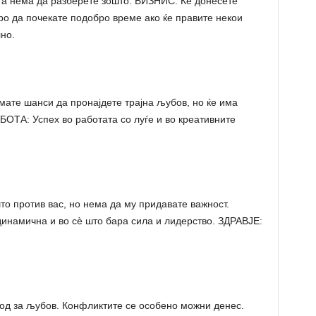
а нема да разберете зошто. БИЗНИС: Ќе донесете
ро да почекате подобро време ако ќе правите некои
но.
ате шанси да пронајдете трајна љубов, но ќе има
БОТА: Успех во работата со луѓе и во креативните
о против вас, но нема да му придавате важност.
динамична и во сè што бара сила и лидерство. ЗДРАВЈЕ:
д за љубов. Конфликтите се особено можни денес.