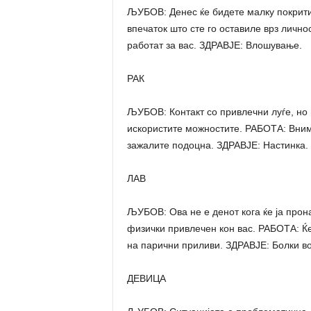
ЉУБОВ: Денес ќе бидете малку покрити
впечаток што сте го оставиле врз лично
работат за вас. ЗДРАВЈЕ: Влошување.
РАК
ЉУБОВ: Контакт со привлечни луѓе, но 
искористите можностите. РАБОТА: Внима
зажалите подоцна. ЗДРАВЈЕ: Настинка.
ЛАВ
ЉУБОВ: Ова не е денот кога ќе ја прона
физички привлечен кон вас. РАБОТА: Ќ
на парични приливи. ЗДРАВЈЕ: Болки во
ДЕВИЦА