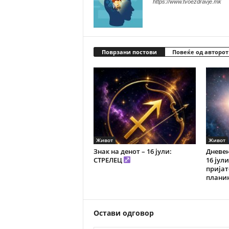
https://www.tvoezdravje.mk
Поврзани постови
Повеќе од авторот
Живот
Живот
Знак на денот – 16 јули:
Дневен
СТРЕЛЕЦ
16 јул
пријат
плани
Остави одговор