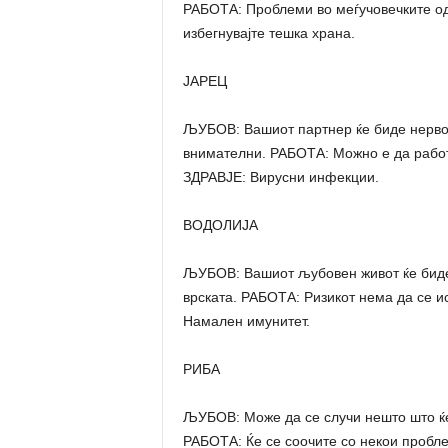
РАБОТА: Проблеми во меѓучовечките од
избегнувајте тешка храна.
ЈАРЕЦ
ЉУБОВ: Вашиот партнер ќе биде нервоз
внимателни. РАБОТА: Можно е да работ
ЗДРАВЈЕ: Вирусни инфекции.
ВОДОЛИЈА
ЉУБОВ: Вашиот љубовен живот ќе биде
врската. РАБОТА: Ризикот нема да се ис
Намален имунитет.
РИБА
ЉУБОВ: Може да се случи нешто што ќе
РАБОТА: Ќе се соочите со некои пробле