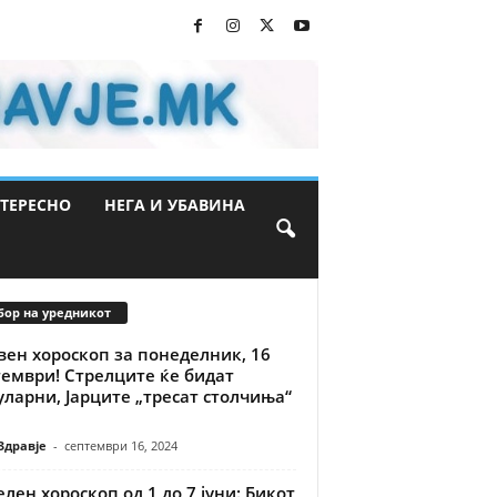
ТЕРЕСНО
НЕГА И УБАВИНА
бор на уредникот
вен хороскоп за понеделник, 16
тември! Стрелците ќе бидат
ларни, Јарците „тресат столчиња“
Здравје
-
септември 16, 2024
лен хороскоп од 1 до 7 јуни: Бикот