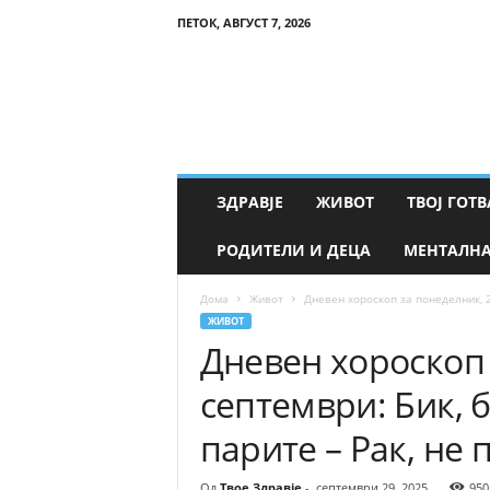
ПЕТОК, АВГУСТ 7, 2026
Т
в
о
е
З
д
р
ЗДРАВЈЕ
ЖИВОТ
ТВОЈ ГОТВ
а
в
РОДИТЕЛИ И ДЕЦА
МЕНТАЛНА
ј
е
Дома
Живот
Дневен хороскоп за понеделник, 2
ЖИВОТ
Дневен хороскоп 
септември: Бик, 
парите – Рак, не
Од
Твое Здравје
-
септември 29, 2025
950