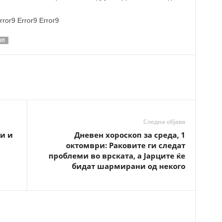
rror9
Error9
Error9
ОП
Следна објава
ки и
Дневен хороскоп за среда, 1
октомври: Раковите ги следат
проблеми во врската, а Јарците ќе
бидат шармирани од некого