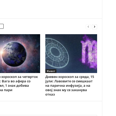
Живот
 хороскоп за четврток
Дневен хороскоп за среда, 15
и: Вага во афера со
јули: Лавовите се смешкаат
ел, 1 знак добива
на парична инфузија, а на
на пари
овој знак му се заканува
отказ