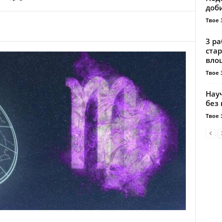
доби
Твое 
3 ра
стар
влош
Твое 
Науч
без
Твое 