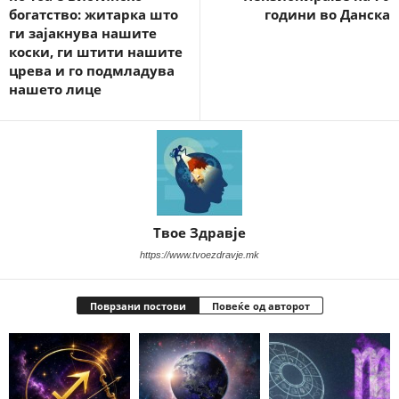
богатство: житарка што
години во Данска
ги зајакнува нашите
коски, ги штити нашите
црева и го подмладува
нашето лице
Твое Здравје
https://www.tvoezdravje.mk
Поврзани постови
Повеќе од авторот