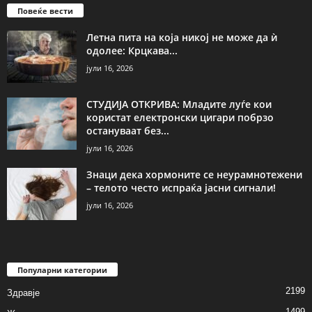
Повеќе вести
Летна пита на која никој не може да ѝ
одолее: Крцкава...
јули 16, 2026
СТУДИЈА ОТКРИВА: Младите луѓе кои
користат електронски цигари побрзо
остануваат без...
јули 16, 2026
Знаци дека хормоните се неурамнотежени
– телото често испраќа јасни сигнали!
јули 16, 2026
Популарни категории
2199
Здравје
1499