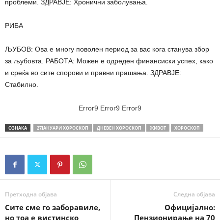
проблеми. ЗДРАВЈЕ: Хронични заболувања.
РИБА
ЉУБОВ: Ова е многу поволен период за вас кога станува збор
за љубовта. РАБОТА: Можен е одреден финансиски успех, како
и среќа во сите спорови и правни прашања. ЗДРАВЈЕ:
Стабилно.
Error9
Error9
Error9
ОЗНАКА
27ЈАНУАРИ ХОРОСКОП
ДНЕВЕН ХОРОСКОП
ЖИВОТ
ХОРОСКОП
Претходна објава
Следна објава
Сите сме го заборавиле,
Официјално:
но тоа е вистинско
Пензионирање на 70