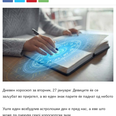
Дневен хороскоп за вторник, 27 јануари: Девиците ќе се
заљубат во пријател, а во еден знак парите ќе паднат од небото
Уште еден возбудлив астролошки ден е пред нас, а еве што
може да очекува секој хороскопски знак.