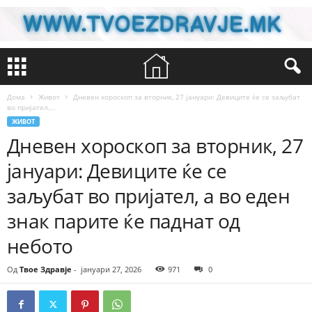
Дома
Живот
Дневен хороскоп за вторник, 27 јануари: Девиците ќе се заљубат
во пријател,...
ЖИВОТ
Дневен хороскоп за вторник, 27
јануари: Девиците ќе се
заљубат во пријател, а во еден
знак парите ќе паднат од
небото
Од
Твое Здравје
-
јануари 27, 2026
971
0