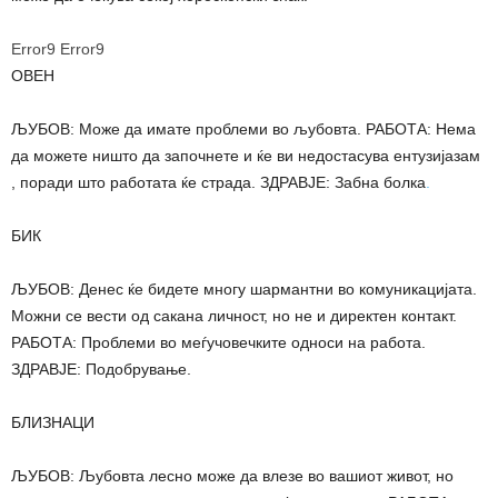
Error9
Error9
ОВЕН
ЉУБОВ: Може да имате проблеми во љубовта. РАБОТА: Нема
да можете ништо да започнете и ќе ви недостасува ентузијазам
, поради што работата ќе страда. ЗДРАВЈЕ: Забна болка
.
БИК
ЉУБОВ: Денес ќе бидете многу шармантни во комуникацијата.
Можни се вести од сакана личност, но не и директен контакт.
РАБОТА: Проблеми во меѓучовечките односи на работа.
ЗДРАВЈЕ: Подобрување.
БЛИЗНАЦИ
ЉУБОВ: Љубовта лесно може да влезе во вашиот живот, но