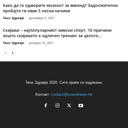
Како да го одморите мозокот за викенд? Задолжително
пробајте ги овие 5 лесни начини
Твое Здравје
-
декември 5, 2021
Скијање – најпопуларниот зимски спорт, 10 причини
зошто скијањето е одличен тренинг за целото...
Твое Здравје
-
јануари 16, 2021
Твое Здравје 2020. Сите права се задржани.
Контакт:
contact@tvoezdravje.mk