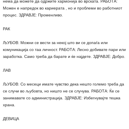
нема да можете да одржите хармонија во врската. РАБОТА:
Можен е напредок во кариерата , но и проблеми во работниот
процес. ЗДРАВЈЕ: Променливо.
РАК
ЉУБОВ: Можни се вести за некој што ви се допаѓа или
комуникација со таа личност. РАБОТА: Лесно добивате пари или
заработка. Само треба да барате и ќе најдете. ЗДРАВЈЕ: Добро.
ЛАВ
ЉУБОВ: Со месеци имате чувство дека нешто големо треба да
се случи во љубовта, но ништо не се случува. РАБОТА: Ќе се
занимавате со администрација. ЗДРАВЈЕ: Избегнувајте тешка
храна.
ДЕВИЦА