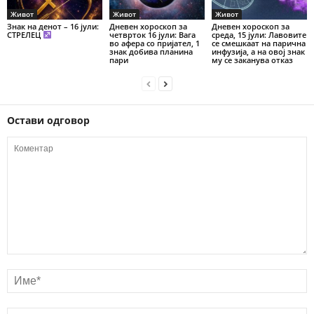
Живот
Живот
Живот
Знак на денот – 16 јули:
Дневен хороскоп за
Дневен хороскоп за
СТРЕЛЕЦ
четврток 16 јули: Вага
среда, 15 јули: Лавовите
во афера со пријател, 1
се смешкаат на парична
знак добива планина
инфузија, а на овој знак
пари
му се заканува отказ
Остави одговор