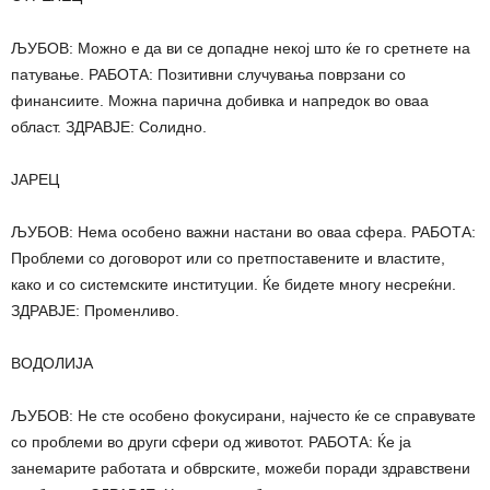
ЉУБОВ: Можно е да ви се допадне некој што ќе го сретнете на
патување. РАБОТА: Позитивни случувања поврзани со
финансиите. Можна парична добивка и напредок во оваа
област. ЗДРАВЈЕ: Солидно.
ЈАРЕЦ
ЉУБОВ: Нема особено важни настани во оваа сфера. РАБОТА:
Проблеми со договорот или со претпоставените и властите,
како и со системските институции. Ќе бидете многу несреќни.
ЗДРАВЈЕ: Променливо.
ВОДОЛИЈА
ЉУБОВ: Не сте особено фокусирани, најчесто ќе се справувате
со проблеми во други сфери од животот. РАБОТА: Ќе ја
занемарите работата и обврските, можеби поради здравствени