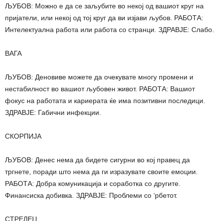
ЉУБОВ: Можно е да се заљубите во некој од вашиот круг на
пријатели, или некој од тој круг да ви изјави љубов. РАБОТА:
Интелектуална работа или работа со странци. ЗДРАВЈЕ: Слабо.
ВАГА
ЉУБОВ: Деновиве можете да очекувате многу промени и
нестабилност во вашиот љубовен живот. РАБОТА: Вашиот
фокус на работата и кариерата ќе има позитивни последици.
ЗДРАВЈЕ: Габични инфекции.
СКОРПИЈА
ЉУБОВ: Денес нема да бидете сигурни во кој правец да
тргнете, поради што нема да ги изразувате своите емоции.
РАБОТА: Добра комуникација и соработка со другите.
Финансиска добивка. ЗДРАВЈЕ: Проблеми со ‘рбетот.
СТРЕЛЕЦ