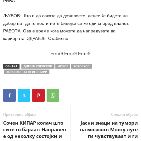
РИБА
ЉУБОВ: Што и да сакате да доживеете, денес ќе бидете на
добар пат да го постигнете бидејќи сè ќе оди според планот.
РАБОТА: Ова е време кога можете да напредувате во
кариерата. ЗДРАВЈЕ: Стабилно
.
Error9
Error9
Error9
ОЗНАКА
ДНЕВЕН ХОРОСКОП
ЖИВОТ
ХОРОСКОП
ХОРОСКОП ЗА 10 ФЕВРУАРИ
Претходна објава
Следна објава
Сочен КИПАР колач што
Јасни знаци на тумори
сите го бараат: Направен
на мозокот: Многу луѓе
е од неколку состојки и
ги чувствуваат и ги