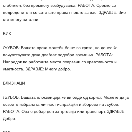
стабилен, без премногу возбудувања. РАБОТА: Среќно со
подредените и со сите што прават нешто за вас. ЗДРАВЈЕ: Вие
сте многу витални.
БИК
ЉУБОВ: Вашата врска можеби беше во криза, но денес ќе
почувствувате дека доаѓаат подобри времиња. РАБОТА:
Напредок во работните места поврзани со креативноста и
уметноста. ЗДРАВЈЕ: Многу добро.
БЛИЗНАЦИ
ЉУБОВ: Вашата елоквенција ќе ви биде од корист. Можете да ја
освоите избраната личност испраќајќи ѝ зборови на љубов.
РАБОТА: Ова е добар ден за трговија или транспорт. ЗДРАВЈЕ:
Добро.