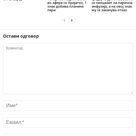
во афера со пријател, 1
се смешкаат на парична
знак добива планина
инфузија, а на овој знак
пари
му се заканува отказ
Остави одговор