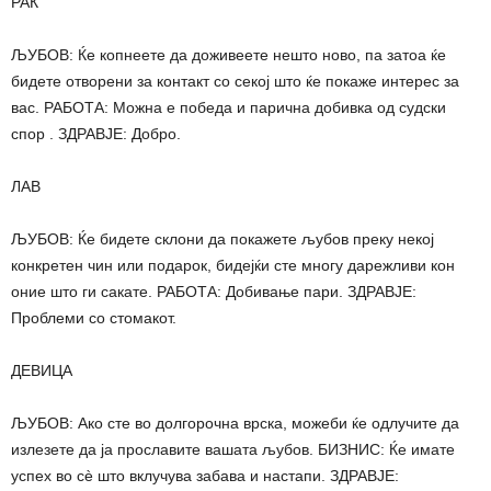
РАК
ЉУБОВ: Ќе копнеете да доживеете нешто ново, па затоа ќе
бидете отворени за контакт со секој што ќе покаже интерес за
вас. РАБОТА: Можна е победа и парична добивка од судски
спор . ЗДРАВЈЕ: Добро.
ЛАВ
ЉУБОВ: Ќе бидете склони да покажете љубов преку некој
конкретен чин или подарок, бидејќи сте многу дарежливи кон
оние што ги сакате. РАБОТА: Добивање пари. ЗДРАВЈЕ:
Проблеми со стомакот.
ДЕВИЦА
ЉУБОВ: Ако сте во долгорочна врска, можеби ќе одлучите да
излезете да ја прославите вашата љубов. БИЗНИС: Ќе имате
успех во сè што вклучува забава и настапи. ЗДРАВЈЕ: