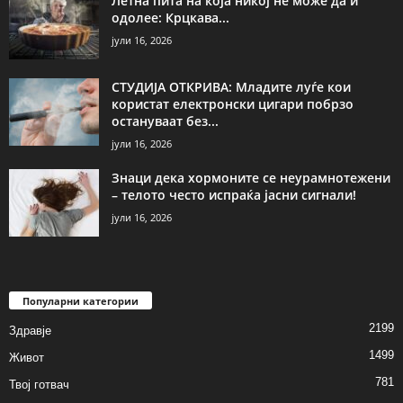
Летна пита на која никој не може да ѝ
одолее: Крцкава...
јули 16, 2026
СТУДИЈА ОТКРИВА: Младите луѓе кои
користат електронски цигари побрзо
остануваат без...
јули 16, 2026
Знаци дека хормоните се неурамнотежени
– телото често испраќа јасни сигнали!
јули 16, 2026
Популарни категории
2199
Здравје
1499
Живот
781
Твој готвач