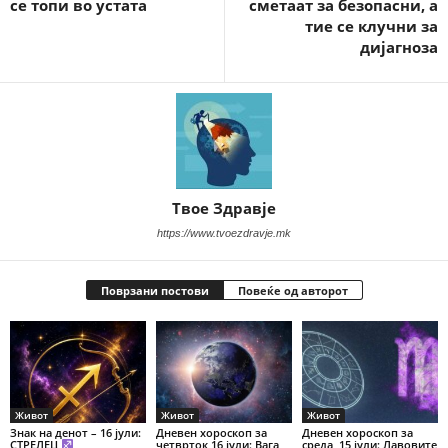
се топи во устата
сметаат за безопасни, а
тие се клучни за
дијагноза
Твое Здравје
https://www.tvoezdravje.mk
Поврзани постови
Повеќе од авторот
Живот
Живот
Живот
Знак на денот – 16 јули:
Дневен хороскоп за
Дневен хороскоп за
СТРЕЛЕЦ
четврток 16 јули: Вага
среда, 15 јули: Лавовите