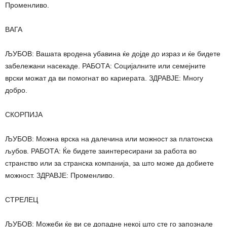
Променливо.
ВАГА
ЉУБОВ: Вашата вродена убавина ќе дојде до израз и ќе бидете
забележани насекаде. РАБОТА: Социјалните или семејните
врски можат да ви помогнат во кариерата. ЗДРАВЈЕ: Многу
добро.
СКОРПИЈА
ЉУБОВ: Можна врска на далечина или можност за платонска
љубов. РАБОТА: Ќе бидете заинтересирани за работа во
странство или за странска компанија, за што може да добиете
можност. ЗДРАВЈЕ: Променливо.
СТРЕЛЕЦ
ЉУБОВ: Можеби ќе ви се допадне некој што сте го запознале