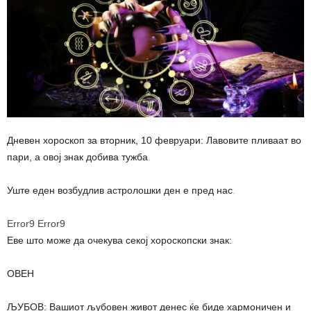
Дневен хороскоп за вторник, 10 февруари: Лавовите пливаат во
пари, а овој знак добива тужба
Уште еден возбудлив астролошки ден е пред нас
.
Error9
Error9
Еве што може да очекува секој хороскопски знак:
ОВЕН
ЉУБОВ: Вашиот љубовен живот денес ќе биде хармоничен и