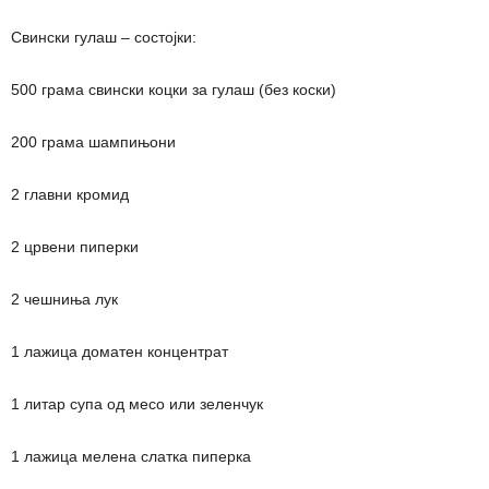
Свински гулаш – состојки:
500 грама свински коцки за гулаш (без коски)
200 грама шампињони
2 главни кромид
2 црвени пиперки
2 чешниња лук
1 лажица доматен концентрат
1 литар супа од месо или зеленчук
1 лажица мелена слатка пиперка