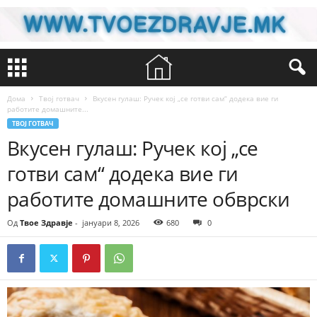
Дома
Твој готвач
Вкусен гулаш: Ручек кој „се готви сам“ додека вие ги
работите домашните...
ТВОЈ ГОТВАЧ
Вкусен гулаш: Ручек кој „се
готви сам“ додека вие ги
работите домашните обврски
Од
Твое Здравје
-
јануари 8, 2026
680
0