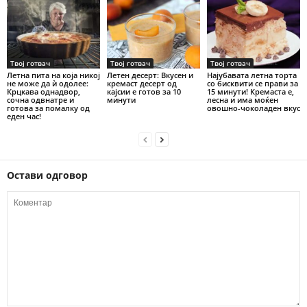
Твој готвач
Твој готвач
Твој готвач
Летна пита на која никој
Летен десерт: Вкусен и
Најубавата летна торта
не може да ѝ одолее:
кремаст десерт од
со бисквити се прави за
Крцкава однадвор,
кајсии е готов за 10
15 минути! Кремаста е,
сочна одвнатре и
минути
лесна и има моќен
готова за помалку од
овошно-чоколаден вкус
еден час!
Остави одговор