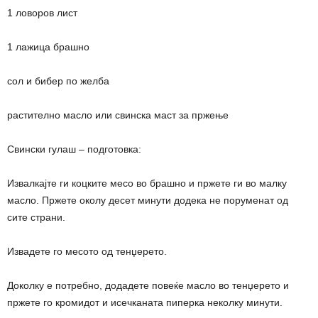
1 ловоров лист
1 лажица брашно
сол и бибер по желба
растително масло или свинска маст за пржење
Свински гулаш – подготовка:
Извалкајте ги коцките месо во брашно и пржете ги во малку
масло. Пржете околу десет минути додека не поруменат од
сите страни.
Извадете го месото од тенџерето.
Доколку е потребно, додадете повеќе масло во тенџерето и
пржете го кромидот и исечканата пиперка неколку минути.