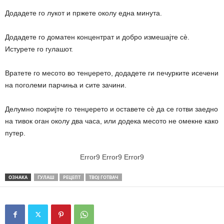
Додадете го лукот и пржете околу една минута.
Додадете го доматен концентрат и добро измешајте сè.
Истурете го гулашот.
Вратете го месото во тенџерето, додадете ги печурките исечени
на поголеми парчиња и сите зачини.
Делумно покријте го тенџерето и оставете сè да се готви заедно
на тивок оган околу два часа, или додека месото не омекне како
путер.
Error9
Error9
Error9
ОЗНАКА
ГУЛАШ
РЕЦЕПТ
ТВОЈ ГОТВАЧ