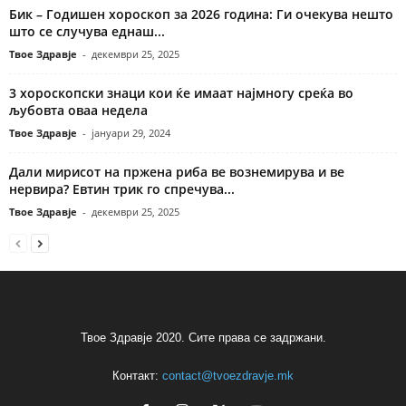
Бик – Годишен хороскоп за 2026 година: Ги очекува нешто
што се случува еднаш...
Твое Здравје
-
декември 25, 2025
3 хороскопски знаци кои ќе имаат најмногу среќа во
љубовта оваа недела
Твое Здравје
-
јануари 29, 2024
Дали мирисот на пржена риба ве вознемирува и ве
нервира? Евтин трик го спречува...
Твое Здравје
-
декември 25, 2025
Твое Здравје 2020. Сите права се задржани.
Контакт:
contact@tvoezdravje.mk