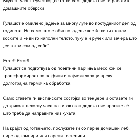
Вкусен гулаш: Ручек кој „се готви сам“ додека вие ги работите
домашните обврски
Гулашот е омилено јадење за многу луѓе во постудениот дел од
годината. Не само што е обилно јадење кое ќе ви ги стопли
коските и ќе ви го наполни телото, туку е и ручек или вечера што
„се готви сам од себе“.
Error9
Error9
Гулашот се подготвува од поевтини парчиња месо кои се
трансформираат во најфини и најмеки залаци преку
долготрајна термичка обработка.
Само ставете ги вистинските состојки во тенџере и оставете ги
да крчкаат неколку часа на тивок оган додека вие правите сè
што треба да направите низ куќата.
На крајот од готвењето, послужете ги со парче домашен леб,
пире од компири или варени тестенини
.