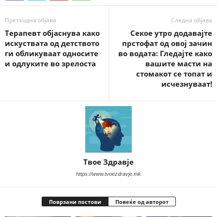
Претходна објава
Следна објава
Терапевт објаснува како
Секое утро додавајте
искуствата од детството
прстофат од овој зачин
ги обликуваат односите
во водата: Гледајте како
и одлуките во зрелоста
вашите масти на
стомакот се топат и
исчезнуваат!
Твое Здравје
https://www.tvoezdravje.mk
Поврзани постови
Повеќе од авторот