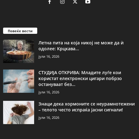
Повеќе вести
Летна пита на која никој не може да ѝ
одолее: Крцкава...
јули 16, 2026
СТУДИЈА ОТКРИВА: Младите луѓе кои
користат електронски цигари побрзо
остануваат без...
јули 16, 2026
Знаци дека хормоните се неурамнотежени
– телото често испраќа јасни сигнали!
јули 16, 2026