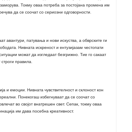
и заморува. Токму оваа потреба за постојана промена им
речува да се соочат со сериозни одговорности.
ат авантури, патувања и нови искуства, а обврските ги
лободата. Нивната искреност и ентузијазам честопати
ситуации можат да изгледаат безгрижно. Тие го сакаат
 строги правила.
ија и емоции. Нивната чувствителност и склоност кон
ереални. Понекогаш избегнуваат да се соочат со
влечат во својот внатрешен свет. Сепак, токму оваа
инација им дава посебна креативност.