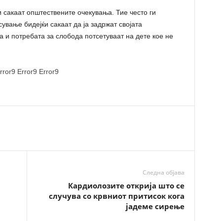
 сакаат општествените очекувања. Тие често ги
ување бидејќи сакаат да ја задржат својата
а и потребата за слобода потсетуваат на дете кое не
rror9
Error9
Error9
Следна објава
Кардиолозите открија што се
случува со крвниот притисок кога
јадеме сирење