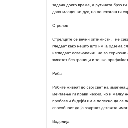
задача долго време, а рутината брзо г
дава младешки дух, но понекогаш ги сп
Стрелец
Стрелците се вечни оптимисти. Тие сака
гледаат како нешто што им ја одзема с
изгледаат освежувачки, но во сериозни 
животот без граници и тешко прифаќаат
Риба
Рибите живеат во свој свет на имагинац
мечтаење ги прави нежни, но и малку н
проблеми бидејќи им е полесно да се по
способност да ја задржат детската имаг
Водолија