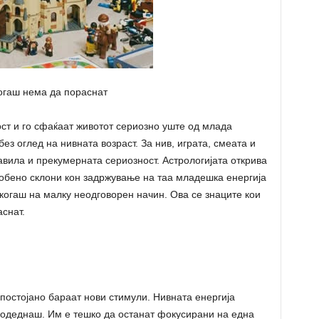
огаш нема да пораснат
ст и го сфаќаат животот сериозно уште од млада
без оглед на нивната возраст. За нив, играта, смеата и
авила и прекумерната сериозност. Астрологијата открива
собено склони кон задржување на таа младешка енергија
огаш на малку неодговорен начин. Ова се знаците кои
снат.
постојано бараат нови стимули. Нивната енергија
è одеднаш. Им е тешко да останат фокусирани на една