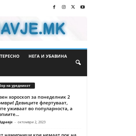
ТЕРЕСНО
НЕГА И УБАВИНА
бор на уредникот
вен хороскоп за понеделник 2
омври! Девиците флертуваат,
те уживаат во популарноста, а
пиите...
Здравје
-
октомври 2, 2023
ет намирници кои немаат рок на