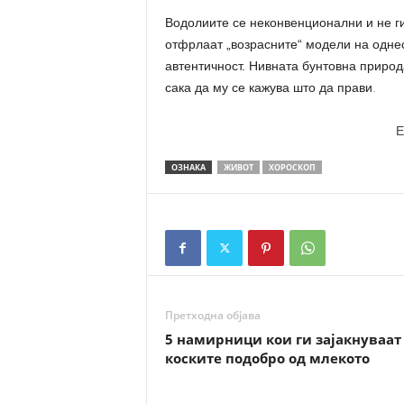
Водолиите се неконвенционални и не ги
отфрлаат „возрасните“ модели на однес
автентичност. Нивната бунтовна природ
сака да му се кажува што да прави
.
E
ОЗНАКА
ЖИВОТ
ХОРОСКОП
Претходна објава
5 намирници кои ги зајакнуваат
коските подобро од млекото