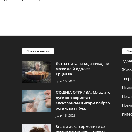
Повеќе вести
По
.
Здрав
Летна пита на која никој не
може да ѝ одолее:
Живо
Крцкава...
Твој 
јули 16, 2026
Псих
СТУДИЈА ОТКРИВА: Младите
Нега 
луѓе кои користат
електронски цигари побрзо
Позит
остануваат без...
Инте
јули 16, 2026
Знаци дека хормоните се
неурамнотежени – телото