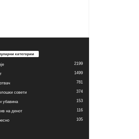
пуларни категории
2199
је
1499
т
781
готвач
374
олошки совети
153
и убавина
116
ив на денот
105
ресно