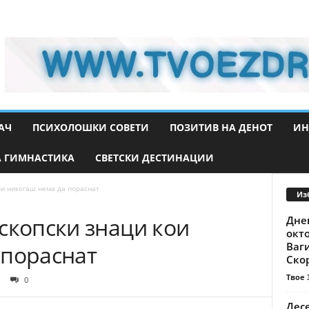
АЧ
ПСИХОЛОШКИ СОВЕТИ
ПОЗИТИВ НА ДЕНОТ
ИН
 ГИМНАСТИКА
СВЕТСКИ ДЕСТИНАЦИИ
ои никогаш нема да пораснат
Из
скопски знаци кои
Дне
окт
Ваги
 пораснат
Скор
Твое 
0
Дес