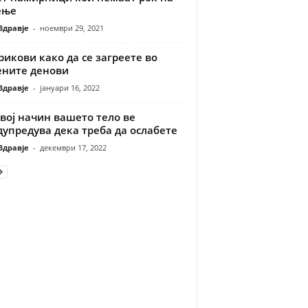
ење
Здравје
-
ноември 29, 2021
рикови како да се загреете во
ените денови
Здравје
-
јануари 16, 2022
вој начин вашето тело ве
упредува дека треба да ослабете
Здравје
-
декември 17, 2022