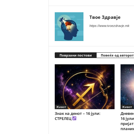
Твое Здравје
https://www.tvoezdravje.mk
Поврзани постови
Повеќе од авторот
Живот
Живот
Знак на денот – 16 јули:
Дневен
СТРЕЛЕЦ
16 јул
пријат
плани