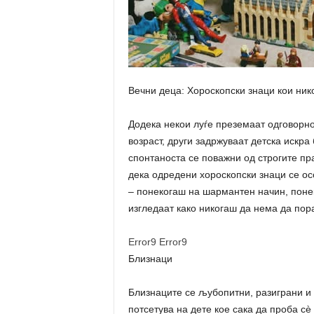
Вечни деца: Хороскопски знаци кои ник
Додека некои луѓе преземаат одговорно
возраст, други задржуваат детска искра 
спонтаноста се поважни од строгите пр
дека одредени хороскопски знаци се о
– понекогаш на шармантен начин, понек
изгледаат како никогаш да нема да пора
Error9
Error9
Близнаци
Близнаците се љубопитни, разиграни и 
потсетува на дете кое сака да проба с