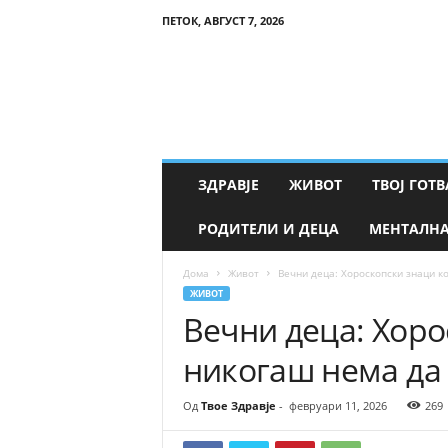
ПЕТОК, АВГУСТ 7, 2026
Т
в
о
е
З
д
р
ЗДРАВЈЕ
ЖИВОТ
ТВОЈ ГОТВ
а
в
РОДИТЕЛИ И ДЕЦА
МЕНТАЛНА
ј
е
Дома
Живот
Вечни деца: Хороскопски знаци к
ЖИВОТ
Вечни деца: Хоро
никогаш нема да
Од
Твое Здравје
-
февруари 11, 2026
269