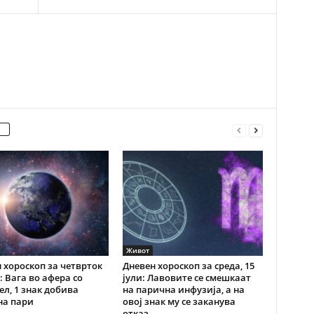
Живот
 хороскоп за четврток
Дневен хороскоп за среда, 15
и: Вага во афера со
јули: Лавовите се смешкаат
ел, 1 знак добива
на парична инфузија, а на
на пари
овој знак му се заканува
отказ