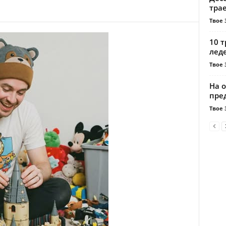
тра
Твое 
10 т
лед
Твое 
На о
пред
Твое 