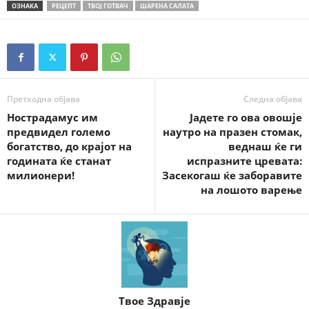
ОЗНАКА
РЕЦЕПТ
ТВОЈ ГОТВАЧ
ШАРЕНА САЛАТА
Претходна објава
Следна објава
Нострадамус им
Јадете го ова овошје
предвидел големо
наутро на празен стомак,
богатство, до крајот на
веднаш ќе ги
годината ќе станат
испразните цревата:
милионери!
Засекогаш ќе заборавите
на лошото варење
Твое Здравје