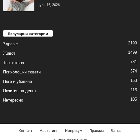
јули 16, 2026
Популарни категории
2199
Здравје
1499
Живот
781
Твој готвач
374
Психолошки совети
153
Нега и убавина
116
Позитив на денот
105
Интересно
Контакт
Маркетинг
Импресум
Правила
За нас
© Твое Здравје 2020