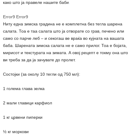
како што ја правеле нашите баби
.
Error9
Error9
Ниту една зимска градина не е комплетна без тегла шарена
салата. Тоа е таа салата што ја отворате со грав, печено или
само со парче леб – и секогаш ве враќа во кујната на вашата
баба. Шарената зимска салата не е само прилог. Тоа е бојата,
мирисот и текстурата на зимата. А овој рецепт е токму она што
ви треба за да ја зачувате до пролет.
Состојки (за околу 10 тегли од 750 мл):
1 голема глава зелка
2 мали главици карфиол
1 кг црвени пиперки
½ кг моркови