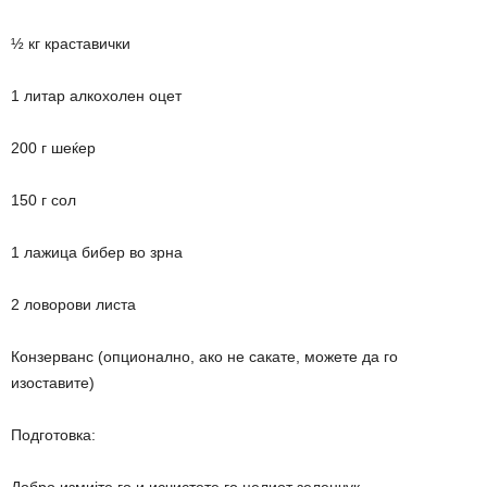
½ кг краставички
1 литар алкохолен оцет
200 г шеќер
150 г сол
1 лажица бибер во зрна
2 ловорови листа
Конзерванс (опционално, ако не сакате, можете да го
изоставите)
Подготовка: