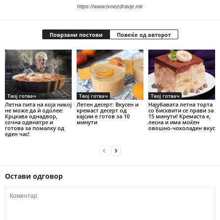
https://www.tvoezdravje.mk
Поврзани постови
Повеќе од авторот
Твој готвач
Твој готвач
Твој готвач
Летна пита на која никој
Летен десерт: Вкусен и
Најубавата летна торта
не може да ѝ одолее:
кремаст десерт од
со бисквити се прави за
Крцкава однадвор,
кајсии е готов за 10
15 минути! Кремаста е,
сочна одвнатре и
минути
лесна и има моќен
готова за помалку од
овошно-чоколаден вкус
еден час!
Остави одговор