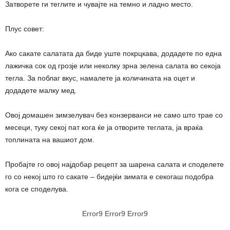
Затворете ги теглите и чувајте на темно и ладно место.
Плус совет:
Ако сакате салатата да биде уште покрцкава, додадете по една
лажичка сок од грозје или неколку зрна зелена салата во секоја
тегла. За поблаг вкус, намалете ја количината на оцет и
додадете малку мед.
Овој домашен зимзелувач без конзерванси не само што трае со
месеци, туку секој пат кога ќе ја отворите теглата, ја враќа
топлината на вашиот дом.
Пробајте го овој најдобар рецепт за шарена салата и споделете
го со некој што го сакате – бидејќи зимата е секогаш подобра
кога се споделува.
Error9
Error9
Error9