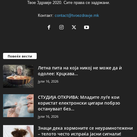
Твое Здравје 2020. Сите права се задржани.
Контакт:
contact@tvoezdravje.mk
Повеќе вести
Летна пита на која никој не може да ѝ
одолее: Крцкава...
јули 16, 2026
СТУДИЈА ОТКРИВА: Младите луѓе кои
користат електронски цигари побрзо
остануваат без...
јули 16, 2026
Знаци дека хормоните се неурамнотежени
– телото често испраќа јасни сигнали!