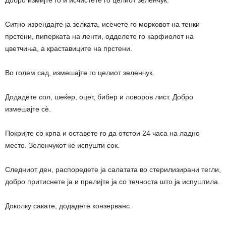
Добро измијте го и исчистете го целиот зеленчук.
Ситно изрендајте ја зелката, исечете го морковот на тенки
прстени, пиперката на ленти, одделете го карфиолот на
цветчиња, а краставиците на прстени.
Во голем сад, измешајте го целиот зеленчук.
Додадете сол, шеќер, оцет, бибер и ловоров лист. Добро
измешајте сè.
Покријте со крпа и оставете го да отстои 24 часа на ладно
место. Зеленчукот ќе испушти сок.
Следниот ден, распоредете ја салатата во стерилизирани тегли,
добро притиснете ја и прелијте ја со течноста што ја испуштила.
Доколку сакате, додадете конзерванс.