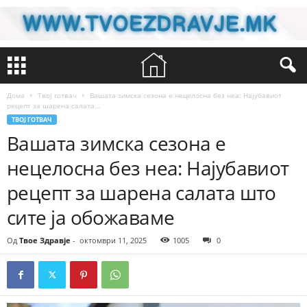
Дома
Твој готвач
Вашата зимска сезона е нецелосна без неа: Најубавиот
рецепт за шарена салата...
ТВОЈ ГОТВАЧ
Вашата зимска сезона е
нецелосна без неа: Најубавиот
рецепт за шарена салата што
сите ја обожаваме
Од
Твое Здравје
-
октомври 11, 2025
1005
0