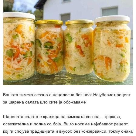
Вашата зимска сезона е нецелосна без неа: Најубавиот рецепт
за шарена салата што сите ја обожаваме
Шарената салата е кралица на зимската сезона – крцкава,
освежителна и полна со боја. Ви го носиме најубавиот рецепт
кој ги спојува традицијата и вкусот, без конзерванси, токму онака