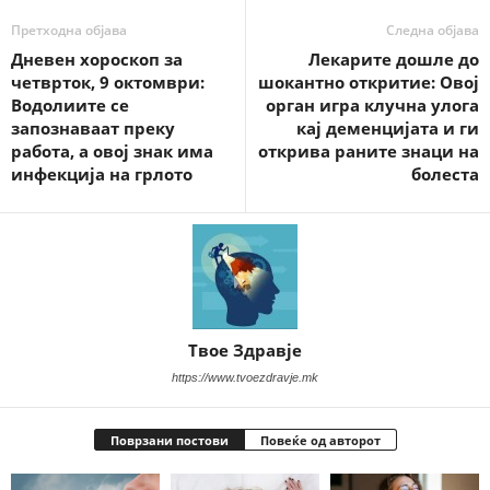
Претходна објава
Следна објава
Дневен хороскоп за
Лекарите дошле до
четврток, 9 октомври:
шокантно откритие: Овој
Водолиите се
орган игра клучна улога
запознаваат преку
кај деменцијата и ги
работа, а овој знак има
открива раните знаци на
инфекција на грлото
болеста
Твое Здравје
https://www.tvoezdravje.mk
Поврзани постови
Повеќе од авторот