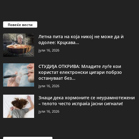
Повеќе вести
Летна пита на која никој не може да ѝ
одолее: Крцкава...
јули 16, 2026
СТУДИЈА ОТКРИВА: Младите луѓе кои
користат електронски цигари побрзо
остануваат без...
јули 16, 2026
Знаци дека хормоните се неурамнотежени
– телото често испраќа јасни сигнали!
јули 16, 2026