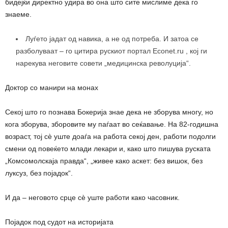
бидејќи директно удира во она што сите мислиме дека го
знаеме.
Луѓето јадат од навика, а не од потреба. И затоа се
разболуваат – го цитира рускиот портал Econet.ru , кој ги
нарекува неговите совети „медицинска револуција“.
Доктор со манири на монах
Секој што го познава Бокерија знае дека не зборува многу, но
кога зборува, зборовите му паѓаат во сеќавање. На 82-годишна
возраст, тој сè уште доаѓа на работа секој ден, работи подолги
смени од повеќето млади лекари и, како што пишува руската
„Комсомолскаја правда“, „живее како аскет: без вишок, без
луксуз, без појадок“.
И да – неговото срце сè уште работи како часовник.
Појадок под судот на историјата