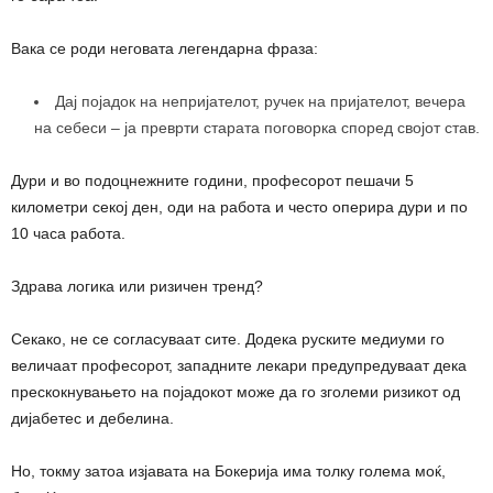
Вака се роди неговата легендарна фраза:
Дај појадок на непријателот, ручек на пријателот, вечера
на себеси – ја преврти старата поговорка според својот став.
Дури и во подоцнежните години, професорот пешачи 5
километри секој ден, оди на работа и често оперира дури и по
10 часа работа.
Здрава логика или ризичен тренд?
Секако, не се согласуваат сите. Додека руските медиуми го
величаат професорот, западните лекари предупредуваат дека
прескокнувањето на појадокот може да го зголеми ризикот од
дијабетес и дебелина.
Но, токму затоа изјавата на Бокерија има толку голема моќ,