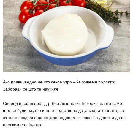
Ако правиш едно нешто секое утро – ќе живееш подолго:
Заборави сè што те научиле
Според професорот д-р Лео Антоновиќ Бокери, телото само
што се буди наутро и не е подготвено да ја свари храната, па
затоа е поздраво да се јаде подоцна во текот на денот и да се
прескокне појадокот
.