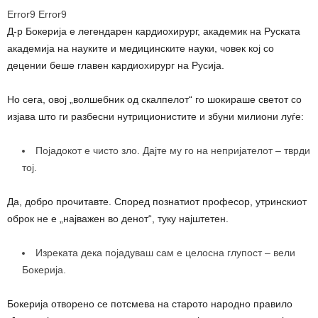
Error9
Error9
Д-р Бокерија е легендарен кардиохирург, академик на Руската
академија на науките и медицинските науки, човек кој со
децении беше главен кардиохирург на Русија.
Но сега, овој „волшебник од скалпелот“ го шокираше светот со
изјава што ги разбесни нутриционистите и збуни милиони луѓе:
Појадокот е чисто зло. Дајте му го на непријателот – тврди
тој.
Да, добро прочитавте. Според познатиот професор, утринскиот
оброк не е „најважен во денот“, туку најштетен.
Изреката дека појадуваш сам е целосна глупост – вели
Бокерија.
Бокерија отворено се потсмева на старото народно правило