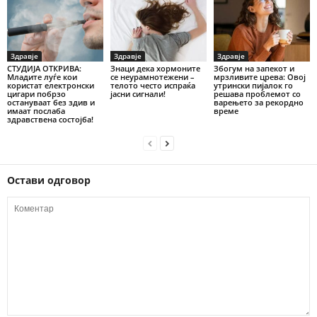
Здравје
Здравје
Здравје
СТУДИЈА ОТКРИВА:
Знаци дека хормоните
Збогум на запекот и
Младите луѓе кои
се неурамнотежени –
мрзливите црева: Овој
користат електронски
телото често испраќа
утрински пијалок го
цигари побрзо
јасни сигнали!
решава проблемот со
остануваат без здив и
варењето за рекордно
имаат послаба
време
здравствена состојба!
Остави одговор