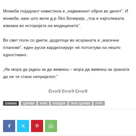
Можеби појадокот навистина е „најважниот оброк во денот“. И
можеби, како што вели д-р Лео Бочерија, „тоа е најголемата
измама во историјата на медицината“.
Во свет полн со диети, додатоци во исхраната и „магични
планови“, еден руски кардиохирург нè потсетува на нешто
едноставно:
„Не мора да јадеш за да живееш – мора да живееш за храната
да не ти стане непријател.“
Error9
Error9
Error9
ОЗНАКА
ЗДРАВЈЕ
КАФЕ
ПОЈАДОК
ТВОЕ ЗДРАВЈЕ
УТРО