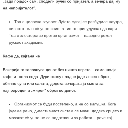
„Јади појадок сам, сподели ручек со пријател, а вечера дај му
на непријателот“.
Тоа е целосна глупост. Луѓето едвај се разбудиле наутро,
нивното тело сè уште спие, а тие го принудуваат да вари.
Тоа е злосторство против организмот – наводно рекол
рускиот академик.
Кафе да, кајгана не
Бокерија го започнува денот без ништо цврсто – само шолја
кафе и топла вода. Дури околу пладне јаде лесен оброк ,
обично супа или салата, додека вечерата ја смета за
најприроден и „мирен“ оброк во денот.
Организмот се буди постепено, а не со вилушка. Кога
јадеме рано, дигестивниот систем се мачи, додека срцето и
мозокот сè уште не се подготвени за работа – рече тој.