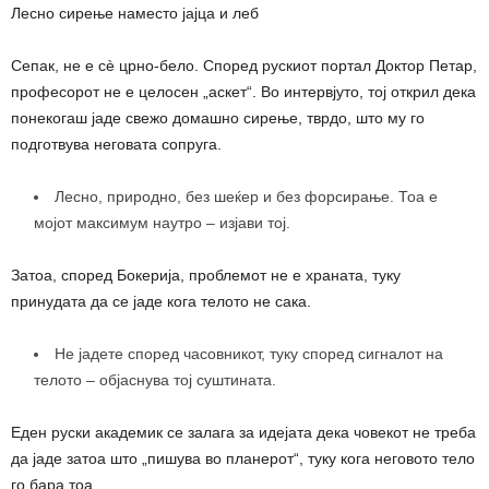
Лесно сирење наместо јајца и леб
Сепак, не е сè црно-бело. Според рускиот портал Доктор Петар,
професорот не е целосен „аскет“. Во интервјуто, тој открил дека
понекогаш јаде свежо домашно сирење, тврдо, што му го
подготвува неговата сопруга.
Лесно, природно, без шеќер и без форсирање. Тоа е
мојот максимум наутро – изјави тој.
Затоа, според Бокерија, проблемот не е храната, туку
принудата да се јаде кога телото не сака.
Не јадете според часовникот, туку според сигналот на
телото – објаснува тој суштината.
Еден руски академик се залага за идејата дека човекот не треба
да јаде затоа што „пишува во планерот“, туку кога неговото тело
го бара тоа.