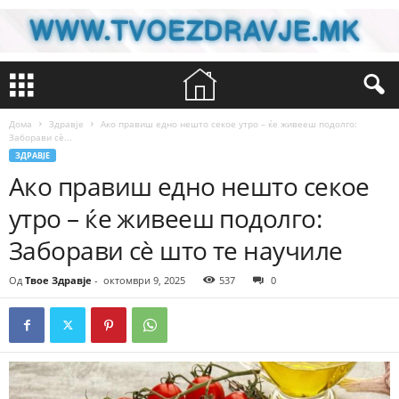
Дома
Здравје
Ако правиш едно нешто секое утро – ќе живееш подолго:
Заборави сè...
ЗДРАВЈЕ
Ако правиш едно нешто секое
утро – ќе живееш подолго:
Заборави сè што те научиле
Од
Твое Здравје
-
октомври 9, 2025
537
0