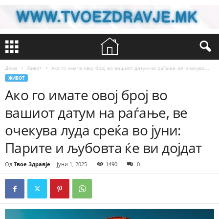
Дома
Живот
Ако го имате овој број во вашиот датум на раѓање, ве очекува...
ЖИВОТ
Ако го имате овој број во
вашиот датум на раѓање, ве
очекува луда среќа во јуни:
Парите и љубовта ќе ви дојдат
Од
Твое Здравје
-
јуни 1, 2025
1490
0