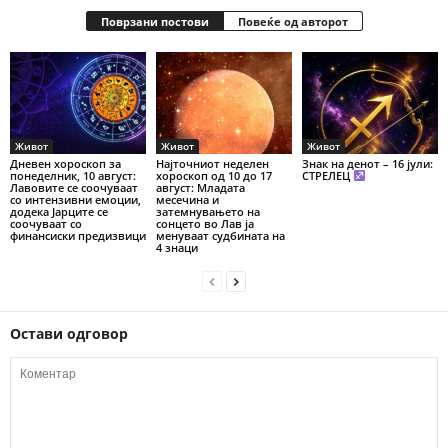
Поврзани постови
Повеќе од авторот
Живот
Живот
Живот
Дневен хороскоп за
Најточниот неделен
Знак на денот – 16 јули:
понеделник, 10 август:
хороскоп од 10 до 17
СТРЕЛЕЦ
Лавовите се соочуваат
август: Младата
со интензивни емоции,
месечина и
додека Јарците се
затемнувањето на
соочуваат со
сонцето во Лав ја
финансиски предизвици
менуваат судбината на
4 знаци
Остави одговор