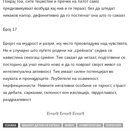
Покрај тоа, сите тешкотии и пречки на патот само
предизвикуваат возбуда кај нив и ги тераат, без да штедат
никаков напор, дефинитивно да го постигнат она што го сакаат.
Број 17
Бројот на мудрост и разум, кој често преовладува над чувствата.
Не е случајно што луѓето родени на „среќната“ седма се
навистина секогаш среќни. Тие сакаат да читаат, подготвени се
постојано да учат нешто ново и да го поврзат својот живот со
интелектуална активност. Тие имаат силен потенцијал во
науката и пронајдоците. Љубители на осаменост,
перфекционисти. Нивните негативни особини се тајност, страст
за дебата, сарказам, склоност кон изолација, тврдоглавост,
раздразливост.
Error9
Error9
Error9
ОЗНАКА
ВАШИОТ ДАТУМ НА РАЃАЊЕ
ЖИВОТ
НУМЕРОЛОГИЈА
ХОРОСКОП