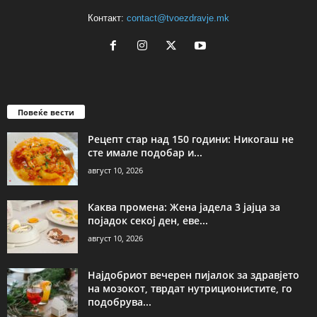
Контакт:
contact@tvoezdravje.mk
Повеќе вести
Рецепт стар над 150 години: Никогаш не
сте имале подобар и...
август 10, 2026
Каква промена: Жена јадела 3 јајца за
појадок секој ден, еве...
август 10, 2026
Најдобриот вечерен пијалок за здравјето
на мозокот, тврдат нутриционистите, го
подобрува...