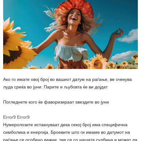
Ако го имате овој број во вашиот датум на раѓање, ве очекува
луда среќа во јуни: Парите и љубовта ќе ви дојдат
Погледнете кого ќе фаворизираат ѕвездите во јуни
Error9
Error9
Нумеролозите истакнуваат дека секој број има специфична
симболика и енергија. Броевите што ги имаме во датумот на
раѓање се особено важни, тие се со нашата судбина и можат да