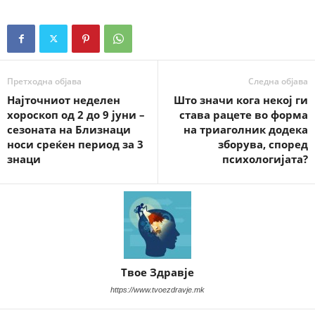
Претходна објава
Следна објава
Најточниот неделен
Што значи кога некој ги
хороскоп од 2 до 9 јуни –
става рацете во форма
сезоната на Близнаци
на триаголник додека
носи среќен период за 3
зборува, според
знаци
психологијата?
Твое Здравје
https://www.tvoezdravje.mk