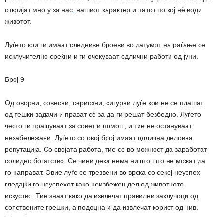
откријат многу за нас
,
нашиот карактер и патот по кој нè води
животот.
Луѓето кои ги имаат следниве броеви во датумот на раѓање се
исклучително среќни и ги очекуваат одлични работи од јуни.
Број 9
Одговорни, совесни, сериозни, сигурни луѓе кои не се плашат
од тешки задачи и прават сè за да ги решат безбедно. Луѓето
често ги прашуваат за совет и помош, и тие не остануваат
незабележани. Луѓето со овој број имаат одлична деловна
репутација. Со својата работа, тие се во можност да заработат
солидно богатство. Се чини дека нема ништо што не можат да
го направат. Овие луѓе се трезвени во врска со секој неуспех,
гледајќи го неуспехот како неизбежен дел од животното
искуство. Тие знаат како да извлечат правилни заклучоци од
сопствените грешки, а подоцна и да извлечат корист од нив.