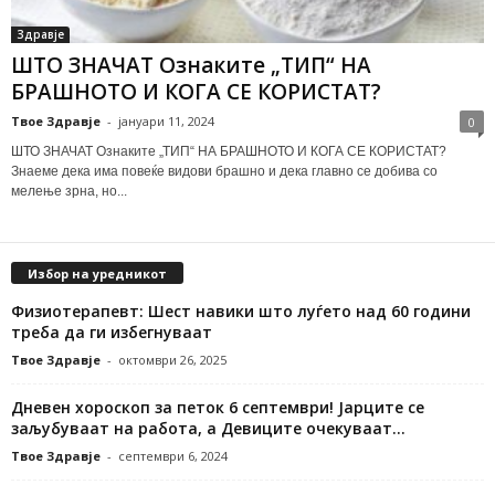
Здравје
ШТО ЗНАЧАТ Ознаките „ТИП“ НА
БРАШНОТО И КОГА СЕ КОРИСТАТ?
Твое Здравје
-
јануари 11, 2024
0
ШТО ЗНАЧАТ Ознаките „ТИП“ НА БРАШНОТО И КОГА СЕ КОРИСТАТ?
Знаеме дека има повеќе видови брашно и дека главно се добива со
мелење зрна, но...
Избор на уредникот
Физиотерапевт: Шест навики што луѓето над 60 години
треба да ги избегнуваат
Твое Здравје
-
октомври 26, 2025
Дневен хороскоп за петок 6 септември! Јарците се
заљубуваат на работа, а Девиците очекуваат...
Твое Здравје
-
септември 6, 2024