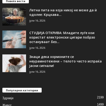
Повеќе вести
Летна пита на која никој не може да ѝ
одолее: Крцкава...
јули 16, 2026
СТУДИЈА ОТКРИВА: Младите луѓе кои
користат електронски цигари побрзо
остануваат без...
јули 16, 2026
Знаци дека хормоните се
неурамнотежени – телото често испраќа
јасни сигнали!
јули 16, 2026
Популарни категории
2199
Здравје
1499
Живот