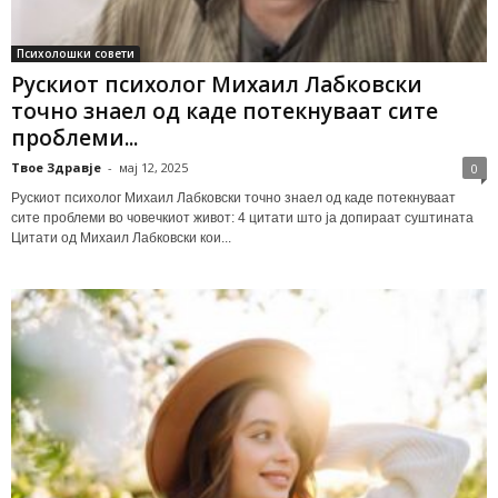
Психолошки совети
Рускиот психолог Михаил Лабковски
точно знаел од каде потекнуваат сите
проблеми...
Твое Здравје
-
мај 12, 2025
0
Рускиот психолог Михаил Лабковски точно знаел од каде потекнуваат
сите проблеми во човечкиот живот: 4 цитати што ја допираат суштината
Цитати од Михаил Лабковски кои...