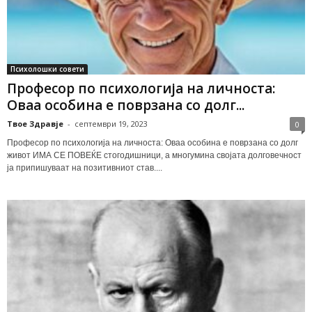
Психолошки совети
Професор по психологија на личноста:
Оваа особина е поврзана со долг...
Твое Здравје
-
септември 19, 2023
0
Професор по психологија на личноста: Оваа особина е поврзана со долг
живот ИМА СЕ ПОВЕЌЕ стогодишници, а многумина својата долговечност
ја припишуваат на позитивниот став....