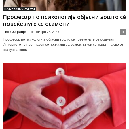
Психолошки совети
Професор по психологија објасни зошто сè
повеќе луѓе се осамени
Твое Здравје
-
октомври 28, 2025
0
Професор по психологија објасни зошто сè повеќе луѓе се осамени
Интернетот е преплавен со приказни за возрасни кои се жалат на својот
статус на сингл,...