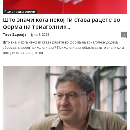
Психолошки совети
Што значи кога некој ги става рацете во
форма на триаголник...
Твое Здравје
-
јуни 1, 2025
0
Што значи кога некој ги става рацете во форма на триаголник додека
зборува, според психологијата? Психологијата објаснува што значи кога
некој ги става рацете во...