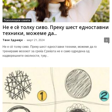
Психолошки совети
Не е сè толку сиво. Преку шест едноставни
техники, можеме да...
Твое Здравје
-
март 21, 2024
0
Не е сè толку сиво. Преку шест едноставни техники, можеме да го
тренираме мозокот за среќа Среќата не е само одредена од
надворешните околности, туку...