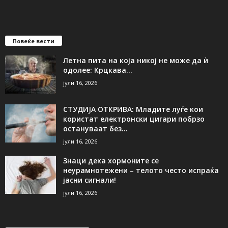
Повеќе вести
Летна пита на која никој не може да ѝ
одолее: Крцкава...
јули 16, 2026
СТУДИЈА ОТКРИВА: Младите луѓе кои
користат електронски цигари побрзо
остануваат без...
јули 16, 2026
Знаци дека хормоните се
неурамнотежени – телото често испраќа
јасни сигнали!
јули 16, 2026