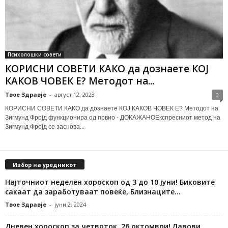
Психолошки совети
КОРИСНИ СОВЕТИ КАКО да дознаете КОЈ
КАКОВ ЧОВЕК Е? Методот на...
Твое Здравје
-
август 12, 2023
0
КОРИСНИ СОВЕТИ КАКО да дознаете КОЈ КАКОВ ЧОВЕК Е? Методот на
Зигмунд Фројд функционира од првио - ДОКАЖАНОЕкспресниот метод на
Зигмунд Фројд се заснова...
Избор на уредникот
Најточниот неделен хороскоп од 3 до 10 јуни! Биковите
сакаат да заработуваат повеќе, Близнаците...
Твое Здравје
-
јуни 2, 2024
Дневен хороскоп за четврток, 26 октомври! Лавови,