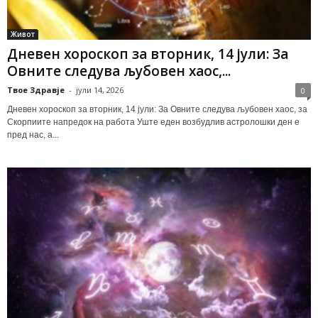
Живот
Дневен хороскоп за вторник, 14 јули: За
Овните следува љубовен хаос,...
Твое Здравје
-
јули 14, 2026
0
Дневен хороскоп за вторник, 14 јули: За Овните следува љубовен хаос, за
Скорпиите напредок на работа Уште еден возбудлив астролошки ден е
пред нас, а...