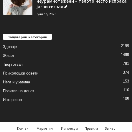
неурамнотежени – телото често испраќа
јасни сигнали!
јули 16, 2026
Популарни категории
2199
Здравје
1499
Живот
781
Твој готвач
374
Психолошки совети
153
Нега и убавина
116
Позитив на денот
105
Интересно
Контакт
Маркетинг
Импресум
Правила
За нас