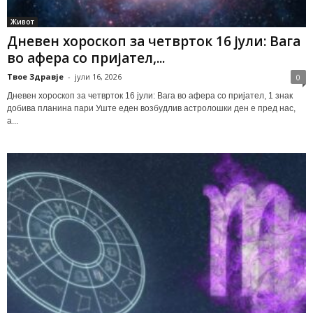
Живот
Дневен хороскоп за четврток 16 јули: Вага
во афера со пријател,...
Твое Здравје
-
јули 16, 2026
0
Дневен хороскоп за четврток 16 јули: Вага во афера со пријател, 1 знак
добива планина пари Уште еден возбудлив астролошки ден е пред нас,
а...