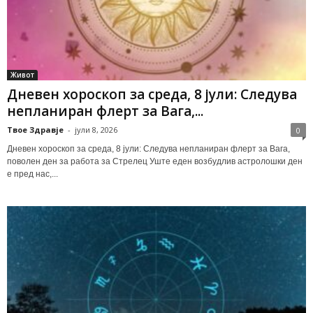
Живот
Дневен хороскоп за среда, 8 јули: Следува
непланиран флерт за Вага,...
Твое Здравје
-
јули 8, 2026
0
Дневен хороскоп за среда, 8 јули: Следува непланиран флерт за Вага,
поволен ден за работа за Стрелец Уште еден возбудлив астролошки ден
е пред нас,...