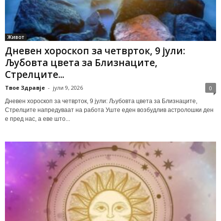
Живот
Дневен хороскоп за четврток, 9 јули:
Љубовта цвета за Близнаците,
Стрелците...
Твое Здравје
-
јули 9, 2026
0
Дневен хороскоп за четврток, 9 јули: Љубовта цвета за Близнаците,
Стрелците напредуваат на работа Уште еден возбудлив астролошки ден
е пред нас, а еве што...