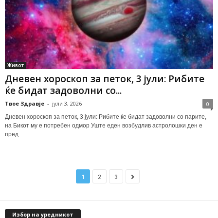
Живот
Дневен хороскоп за петок, 3 јули: Рибите
ќе бидат задоволни со...
Твое Здравје
-
јули 3, 2026
0
Дневен хороскоп за петок, 3 јули: Рибите ќе бидат задоволни со парите,
на Бикот му е потребен одмор Уште еден возбудлив астролошки ден е
пред...
1
2
3
Избор на уредникот