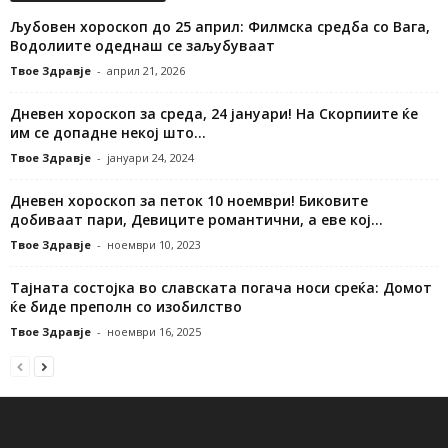
Љубовен хороскоп до 25 април: Филмска средба со Вага,
Водолиите одеднаш се заљубуваат
Твое Здравје
-
април 21, 2026
Дневен хороскоп за среда, 24 јануари! На Скорпиите ќе
им се допадне некој што...
Твое Здравје
-
јануари 24, 2024
Дневен хороскоп за петок 10 ноември! Биковите
добиваат пари, Девиците романтични, а еве кој...
Твое Здравје
-
ноември 10, 2023
Тајната состојка во славската погача носи среќа: Домот
ќе биде преполн со изобилство
Твое Здравје
-
ноември 16, 2025