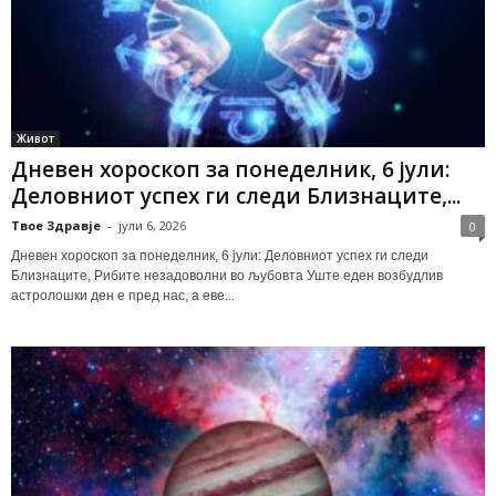
Живот
Дневен хороскоп за понеделник, 6 јули:
Деловниот успех ги следи Близнаците,...
Твое Здравје
-
јули 6, 2026
0
Дневен хороскоп за понеделник, 6 јули: Деловниот успех ги следи
Близнаците, Рибите незадоволни во љубовта Уште еден возбудлив
астролошки ден е пред нас, а еве...