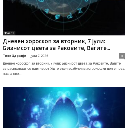
Живот
Дневен хороскоп за вторник, 7 јули:
Бизнисот цвета за Раковите, Вагите...
Твое Здравје
-
јули 7, 2026
0
Дневен хороскоп за вторник, 7 јули: Бизнисот цвета за Раковите, Вагите
се расправаат со партнерот Уште еден возбудлив астролошки ден е пред
нас, а еве...