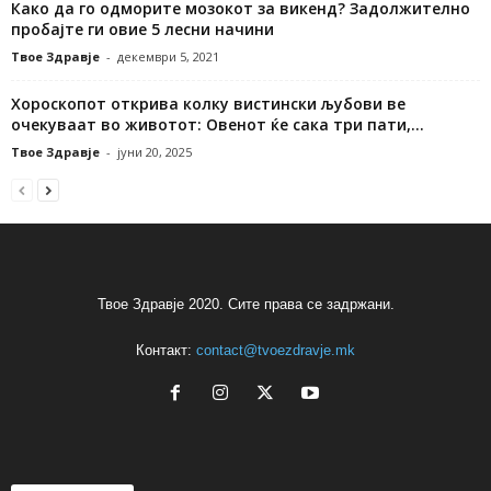
Како да го одморите мозокот за викенд? Задолжително
пробајте ги овие 5 лесни начини
Твое Здравје
-
декември 5, 2021
Хороскопот открива колку вистински љубови ве
очекуваат во животот: Овенот ќе сака три пати,...
Твое Здравје
-
јуни 20, 2025
Твое Здравје 2020. Сите права се задржани.
Контакт:
contact@tvoezdravje.mk