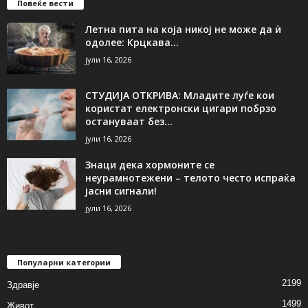
Повеќе вести
Летна пита на која никој не може да ѝ
одолее: Крцкава...
јули 16, 2026
СТУДИЈА ОТКРИВА: Младите луѓе кои
користат електронски цигари побрзо
остануваат без...
јули 16, 2026
Знаци дека хормоните се
неурамнотежени – телото често испраќа
јасни сигнали!
јули 16, 2026
Популарни категории
2199
Здравје
1499
Живот