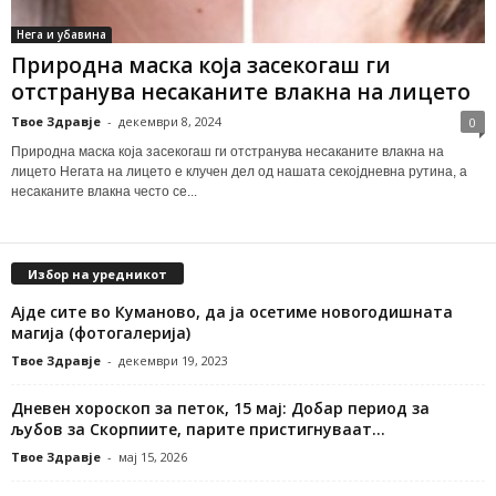
Нега и убавина
Природна маска која засекогаш ги
отстранува несаканите влакна на лицето
Твое Здравје
-
декември 8, 2024
0
Природна маска која засекогаш ги отстранува несаканите влакна на
лицето Негата на лицето е клучен дел од нашата секојдневна рутина, а
несаканите влакна често се...
Избор на уредникот
Ајде сите во Куманово, да ја осетиме новогодишната
магија (фотогалерија)
Твое Здравје
-
декември 19, 2023
Дневен хороскоп за петок, 15 мај: Добар период за
љубов за Скорпиите, парите пристигнуваат...
Твое Здравје
-
мај 15, 2026